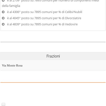
è al 2759° posto su 7895 comuni per numero di componenti medi
della famiglia
è al 4306° posto su 7895 comuni per % di Celibi/Nubili
è al 4045° posto su 7895 comuni per % di Divorziati/e
è al 4839° posto su 7895 comuni per % di Vedovi/e
Frazioni
Via Monte Rosa