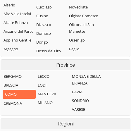
Alserio
Cucciago
Novedrate
Alta Valle Intelvi
Cusino
Olgiate Comasco
Alzate Brianza
Dizzasco
Oltrona di San
Anzano del Parco
Mamette
Domaso
Appiano Gentile
Orsenigo
Dongo
Argegno
Peglio
Dosso del Liro
Arosio
Pianello del Lario
Erba
Province
Asso
Pigra
Eupilio
Barni
Plesio
BERGAMO
LECCO
MONZA E DELLA
Faggeto Lario
BRIANZA
Bellagio
Pognana Lario
BRESCIA
LODI
Faloppio
PAVIA
Bene Lario
Ponna
MANTOVA
COMO
Fenegrò
SONDRIO
Beregazzo con
Ponte Lambro
MILANO
CREMONA
Figino Serenza
Figliaro
VARESE
Porlezza
Fino Mornasco
Binago
Proserpio
Garzeno
Regioni
Bizzarone
Pusiano
Gera Lario