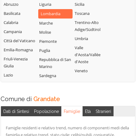
Blessagno
Abruzzo
Liguria
Sicilia
Rezzago
Grandate
Blevio
Basilicata
Toscana
Lombardia
Rodero
Grandola ed Uniti
Bregnano
Calabria
Trentino-Alto
Marche
Rovellasca
Gravedona ed
Adige/Südtirol
Brenna
Campania
Molise
Rovello Porro
Uniti
Umbria
Brienno
Città del Vaticano
Piemonte
Sala Comacina
Griante
Valle
Brunate
Emilia-Romagna
Puglia
San Bartolomeo
Guanzate
d'Aosta/Vallée
Bulgarograsso
Val Cavargna
Friuli-Venezia
Repubblica di San
Inverigo
d'Aoste
Giulia
Marino
Cabiate
San Fermo della
Laglio
Veneto
Battaglia
Lazio
Sardegna
Cadorago
Laino
San Nazzaro Val
Caglio
Lambrugo
Cavargna
Campione d'Italia
Lasnigo
Comune di
Grandate
San Siro
Cantù
Lezzeno
Schignano
Dati di Sintesi
Popolazione
Famiglie
Età
Stranieri
Canzo
Limido Comasco
Senna Comasco
Capiago
Lipomo
Solbiate con
Famiglie residenti e relativo trend, numero di componenti medi della
Intimiano
Livo
Cagno
famiglia e relativo trend, stato civile: celibi/nubili, coniugati/e,