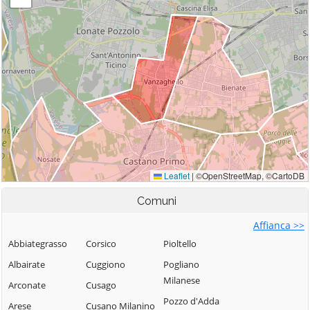
Comuni
Affianca >>
Abbiategrasso
Corsico
Pioltello
Albairate
Cuggiono
Pogliano
Milanese
Arconate
Cusago
Pozzo d'Adda
Arese
Cusano Milanino