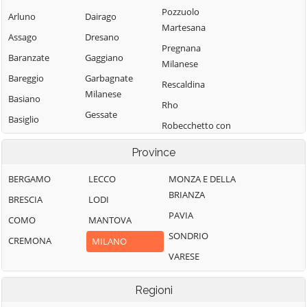
Pozzuolo
Arluno
Dairago
Martesana
Assago
Dresano
Pregnana
Baranzate
Gaggiano
Milanese
Bareggio
Garbagnate
Rescaldina
Milanese
Basiano
Rho
Gessate
Basiglio
Robecchetto con
Gorgonzola
Bellinzago
Induno
Province
Lombardo
Grezzago
Robecco sul
Bernate Ticino
Gudo Visconti
Naviglio
BERGAMO
LECCO
MONZA E DELLA
BRIANZA
Besate
Inveruno
Rodano
BRESCIA
LODI
PAVIA
Binasco
Inzago
Rosate
COMO
MANTOVA
SONDRIO
Boffalora sopra
Lacchiarella
Rozzano
CREMONA
MILANO
Ticino
VARESE
Lainate
San Colombano
Bollate
al Lambro
Legnano
Regioni
Bresso
San Donato
Liscate