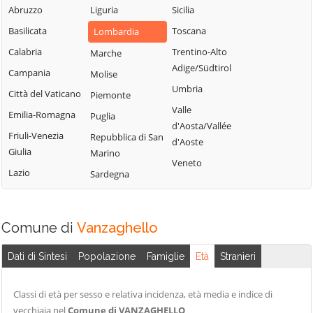
Milanese
Bubbiano
Abruzzo
Liguria
Sicilia
Locate di Triulzi
San Giorgio su
Buccinasco
Basilicata
Toscana
Lombardia
Magenta
Legnano
Buscate
Calabria
Trentino-Alto
Marche
Magnago
San Giuliano
Adige/Südtirol
Bussero
Campania
Molise
Marcallo con
Milanese
Umbria
Busto Garolfo
Casone
Città del Vaticano
Piemonte
San Vittore
Valle
Calvignasco
Masate
Emilia-Romagna
Puglia
Olona
d'Aosta/Vallée
Cambiago
Mediglia
Friuli-Venezia
Repubblica di San
San Zenone al
d'Aoste
Giulia
Marino
Lambro
Canegrate
Melegnano
Veneto
Lazio
Sardegna
Santo Stefano
Carpiano
Melzo
Ticino
Carugate
Mesero
Sedriano
Casarile
Milano
Comune di
Vanzaghello
Segrate
Casorezzo
Morimondo
Senago
Dati di Sintesi
Popolazione
Famiglie
Età
Stranieri
Cassano d'Adda
Motta Visconti
Sesto San
Cassina de'
Nerviano
Giovanni
Classi di età per sesso e relativa incidenza, età media e indice di
Pecchi
Nosate
vecchiaia nel
Comune di VANZAGHELLO
Settala