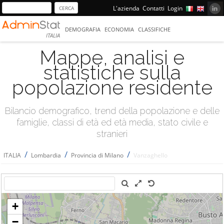
L'azienda
Contatti
Login
DEMOGRAFIA
ECONOMIA
CLASSIFICHE
ITALIA
Mappe, analisi e
statistiche sulla
popolazione residente
Bilancio demografico, trend della popolazione e delle
famiglie, classi di età ed età media, stato civile e
stranieri
/
/
/
ITALIA
Lombardia
Provincia di Milano
Vanzaghello