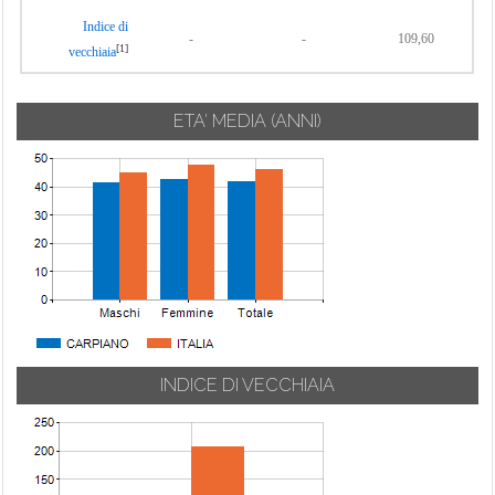
Indice di
-
-
109,60
[1]
vecchiaia
ETA' MEDIA (ANNI)
INDICE DI VECCHIAIA