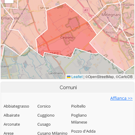
Comuni
Affianca >>
Abbiategrasso
Corsico
Pioltello
Albairate
Cuggiono
Pogliano
Milanese
Arconate
Cusago
Pozzo d'Adda
Arese
Cusano Milanino