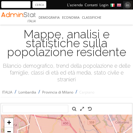
L'azienda
Contatti
Login
DEMOGRAFIA
ECONOMIA
CLASSIFICHE
ITALIA
Mappe, analisi e
statistiche sulla
popolazione residente
Bilancio demografico, trend della popolazione e delle
famiglie, classi di età ed età media, stato civile e
stranieri
/
/
/
ITALIA
Lombardia
Provincia di Milano
Carpiano