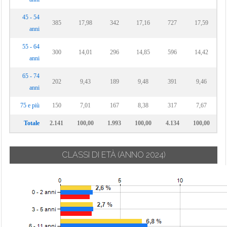
Vignate
Cornaredo
45 - 54
Villa Cortese
385
17,98
342
17,16
727
17,59
anni
Vimodrone
55 - 64
300
14,01
296
Vittuone
14,85
596
14,42
anni
Vizzolo
65 - 74
Predabissi
202
9,43
189
9,48
391
9,46
anni
Zibido San
75 e più
150
7,01
167
8,38
317
7,67
Giacomo
Totale
2.141
100,00
1.993
100,00
4.134
100,00
CLASSI DI ETÀ
(ANNO 2024)