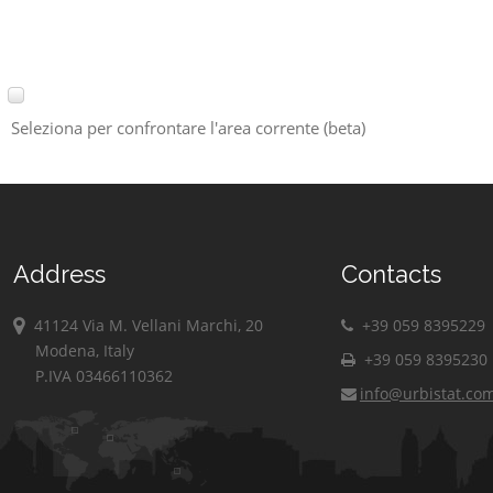
Seleziona per confrontare l'area corrente (beta)
Address
Contacts
41124 Via M. Vellani Marchi, 20
+39 059 8395229
Modena, Italy
+39 059 8395230
P.IVA 03466110362
info@urbistat.co