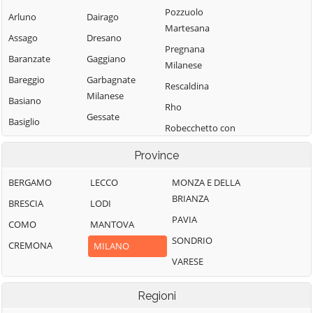
Pozzuolo
Arluno
Dairago
Martesana
Assago
Dresano
Pregnana
Baranzate
Gaggiano
Milanese
Bareggio
Garbagnate
Rescaldina
Milanese
Basiano
Rho
Gessate
Basiglio
Robecchetto con
Gorgonzola
Bellinzago
Induno
Province
Lombardo
Grezzago
Robecco sul
Bernate Ticino
Gudo Visconti
Naviglio
BERGAMO
LECCO
MONZA E DELLA
BRIANZA
Besate
Inveruno
Rodano
BRESCIA
LODI
PAVIA
Binasco
Inzago
Rosate
COMO
MANTOVA
SONDRIO
Boffalora sopra
Lacchiarella
Rozzano
CREMONA
MILANO
Ticino
VARESE
Lainate
San Colombano
Bollate
al Lambro
Legnano
Regioni
Bresso
San Donato
Liscate