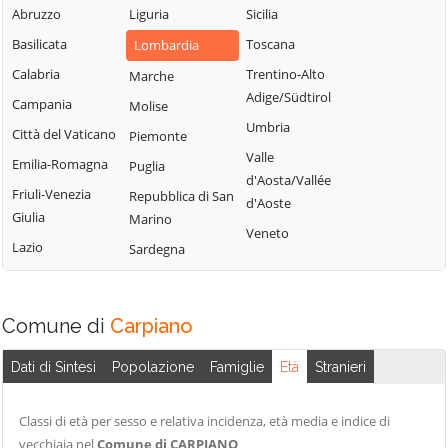
Milanese
Bubbiano
Abruzzo
Liguria
Sicilia
Locate di Triulzi
San Giorgio su
Buccinasco
Basilicata
Toscana
Lombardia
Magenta
Legnano
Buscate
Calabria
Trentino-Alto
Marche
Magnago
San Giuliano
Adige/Südtirol
Bussero
Campania
Molise
Marcallo con
Milanese
Umbria
Busto Garolfo
Casone
Città del Vaticano
Piemonte
San Vittore
Valle
Calvignasco
Masate
Emilia-Romagna
Puglia
Olona
d'Aosta/Vallée
Cambiago
Mediglia
Friuli-Venezia
Repubblica di San
San Zenone al
d'Aoste
Giulia
Marino
Lambro
Canegrate
Melegnano
Veneto
Lazio
Sardegna
Santo Stefano
Melzo
Carpiano
Ticino
Mesero
Carugate
Sedriano
Milano
Casarile
Comune di
Carpiano
Segrate
Morimondo
Casorezzo
Senago
Dati di Sintesi
Popolazione
Famiglie
Età
Stranieri
Motta Visconti
Cassano d'Adda
Sesto San
Nerviano
Cassina de'
Giovanni
Classi di età per sesso e relativa incidenza, età media e indice di
Pecchi
Nosate
vecchiaia nel
Comune di CARPIANO
Settala