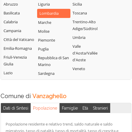
Milanese
Bubbiano
Abruzzo
Liguria
Sicilia
Locate di Triulzi
San Giorgio su
Buccinasco
Basilicata
Toscana
Lombardia
Magenta
Legnano
Buscate
Calabria
Trentino-Alto
Marche
Magnago
San Giuliano
Adige/Südtirol
Bussero
Campania
Molise
Marcallo con
Milanese
Umbria
Busto Garolfo
Casone
Città del Vaticano
Piemonte
San Vittore
Valle
Calvignasco
Masate
Emilia-Romagna
Puglia
Olona
d'Aosta/Vallée
Cambiago
Mediglia
Friuli-Venezia
Repubblica di San
San Zenone al
d'Aoste
Giulia
Marino
Lambro
Canegrate
Melegnano
Veneto
Lazio
Sardegna
Santo Stefano
Carpiano
Melzo
Ticino
Carugate
Mesero
Sedriano
Casarile
Milano
Comune di
Vanzaghello
Segrate
Casorezzo
Morimondo
Senago
Dati di Sintesi
Popolazione
Famiglie
Età
Stranieri
Cassano d'Adda
Motta Visconti
Sesto San
Cassina de'
Nerviano
Giovanni
Popolazione residente e relativo trend, saldo naturale e saldo
Pecchi
Nosate
migratorio, tasso di natalità, tasso di mortalità, tasso di crescita e
Settala