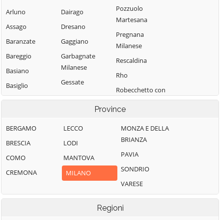
Pozzuolo
Arluno
Dairago
Martesana
Assago
Dresano
Pregnana
Baranzate
Gaggiano
Milanese
Bareggio
Garbagnate
Rescaldina
Milanese
Basiano
Rho
Gessate
Basiglio
Robecchetto con
Gorgonzola
Bellinzago
Induno
Province
Lombardo
Grezzago
Robecco sul
Bernate Ticino
Gudo Visconti
Naviglio
BERGAMO
LECCO
MONZA E DELLA
BRIANZA
Besate
Inveruno
Rodano
BRESCIA
LODI
PAVIA
Binasco
Inzago
Rosate
COMO
MANTOVA
SONDRIO
Boffalora sopra
Lacchiarella
Rozzano
CREMONA
MILANO
Ticino
VARESE
Lainate
San Colombano
Bollate
al Lambro
Legnano
Regioni
Bresso
San Donato
Liscate