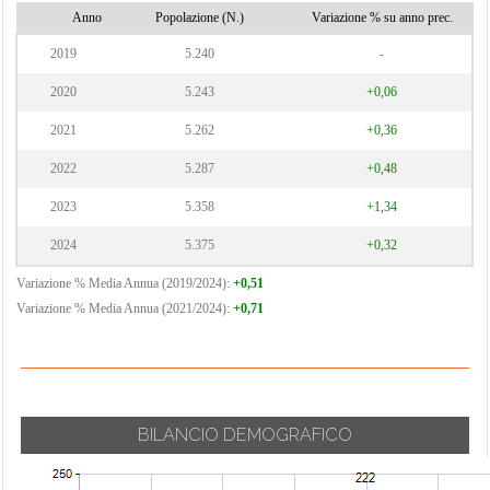
Vignate
Cornaredo
Anno
Popolazione (N.)
Variazione % su anno prec.
Villa Cortese
2019
5.240
-
Vimodrone
2020
5.243
+0,06
Vittuone
2021
5.262
+0,36
Vizzolo
2022
5.287
+0,48
Predabissi
Zibido San
2023
5.358
+1,34
Giacomo
2024
5.375
+0,32
Variazione % Media Annua (2019/2024):
+0,51
Variazione % Media Annua (2021/2024):
+0,71
BILANCIO DEMOGRAFICO