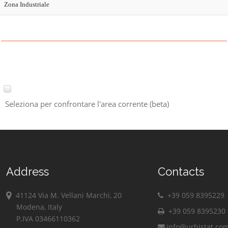
Zona Industriale
Seleziona per confrontare l'area corrente (beta)
Address
Contacts
41124 Via M. Vellani Marchi, 20
+39 059 8395229
Modena, Italy
+39 059 8395230
P.IVA 03466110362
info@urbistat.co