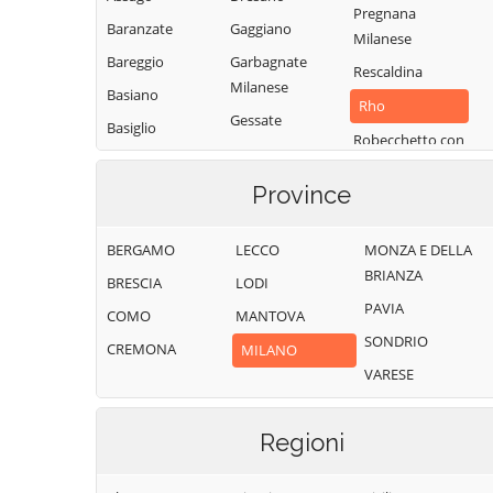
Pregnana
Baranzate
Gaggiano
Milanese
Bareggio
Garbagnate
Rescaldina
Milanese
Basiano
Rho
Gessate
Basiglio
Robecchetto con
Gorgonzola
Bellinzago
Induno
Lombardo
Grezzago
Province
Robecco sul
Bernate Ticino
Gudo Visconti
Naviglio
BERGAMO
LECCO
MONZA E DELLA
Besate
Inveruno
Rodano
BRIANZA
BRESCIA
LODI
Binasco
Inzago
Rosate
PAVIA
COMO
MANTOVA
Boffalora sopra
Lacchiarella
Rozzano
SONDRIO
Ticino
CREMONA
MILANO
Lainate
San Colombano
VARESE
Bollate
al Lambro
Legnano
Bresso
San Donato
Liscate
Regioni
Milanese
Bubbiano
Locate di Triulzi
San Giorgio su
Buccinasco
Magenta