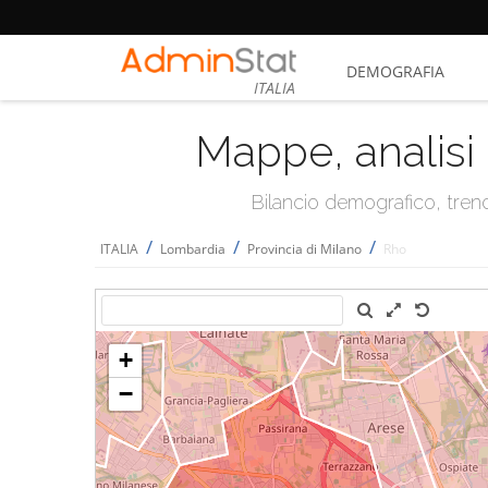
DEMOGRAFIA
ITALIA
Mappe, analisi 
Bilancio demografico, trend 
/
/
/
ITALIA
Lombardia
Provincia di Milano
Rho