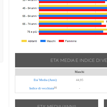
ETA' MEDIA E INDICE DI V
Maschi
Eta' Media (Anni)
44,95
[1]
Indice di vecchiaia
-
ETA' MEDIA (ANNI)