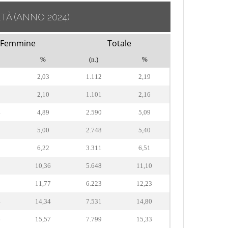
ETÀ
(ANNO 2024)
Femmine
Totale
%
(n.)
%
2,03
1.112
2,19
2,10
1.101
2,16
4
4,89
2.590
5,09
2
5,00
2.748
5,40
3
6,22
3.311
6,51
9
10,36
5.648
11,10
8
11,77
6.223
12,23
4
14,34
7.531
14,80
6
15,57
7.799
15,33