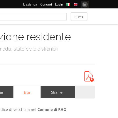
L'azienda
Contatti
Login
azione residente
dia, stato civile e stranieri
Età
ie
Stranieri
ndice di vecchiaia nel
Comune di RHO