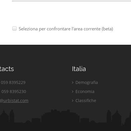
Seleziona per confrontare l'area corrente (beta)
tacts
Italia
059 8395229
Demografia
 059 8395230
Economia
o@urbistat.com
Classifiche