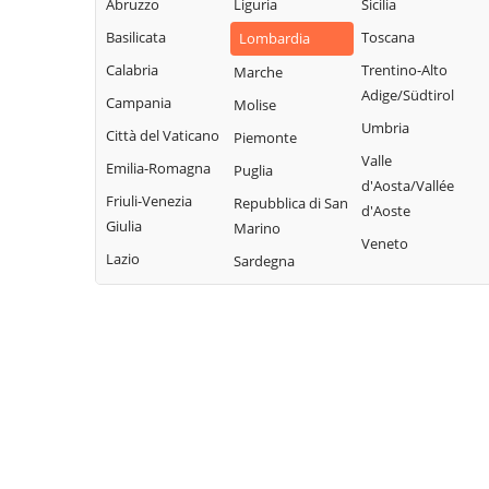
Abruzzo
Liguria
Legnano
Sicilia
Buscate
Magnago
Basilicata
San Giuliano
Toscana
Lombardia
Bussero
Marcallo con
Milanese
Calabria
Trentino-Alto
Marche
Busto Garolfo
Casone
San Vittore
Adige/Südtirol
Campania
Molise
Calvignasco
Masate
Olona
Umbria
Città del Vaticano
Piemonte
Cambiago
Mediglia
San Zenone al
Valle
Emilia-Romagna
Puglia
Lambro
Canegrate
Melegnano
d'Aosta/Vallée
Friuli-Venezia
Repubblica di San
Santo Stefano
d'Aoste
Carpiano
Melzo
Giulia
Marino
Ticino
Veneto
Carugate
Mesero
Lazio
Sardegna
Sedriano
Casarile
Milano
Segrate
Casorezzo
Morimondo
Senago
Cassano d'Adda
Motta Visconti
Sesto San
Cassina de'
Nerviano
Giovanni
Pecchi
Nosate
Settala
Cassinetta di
Novate Milanese
Settimo Milanese
Lugagnano
Noviglio