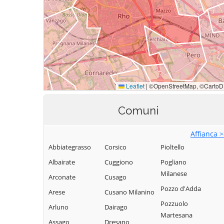
Comuni
Affianca 
Abbiategrasso
Corsico
Pioltello
Albairate
Cuggiono
Pogliano
Milanese
Arconate
Cusago
Pozzo d'Adda
Arese
Cusano Milanino
Pozzuolo
Arluno
Dairago
Martesana
Assago
Dresano