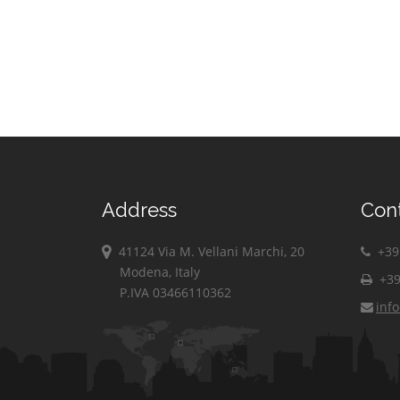
Address
Con
41124 Via M. Vellani Marchi, 20
+39 
Modena, Italy
+39
P.IVA 03466110362
inf