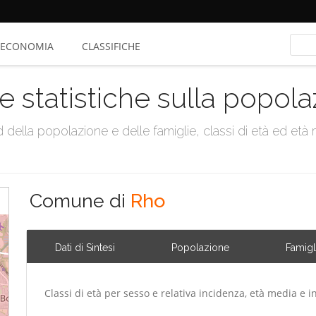
ECONOMIA
CLASSIFICHE
e statistiche sulla popol
della popolazione e delle famiglie, classi di età ed età me
Comune di
Rho
Dati di Sintesi
Popolazione
Famigl
Classi di età per sesso e relativa incidenza, età media e i