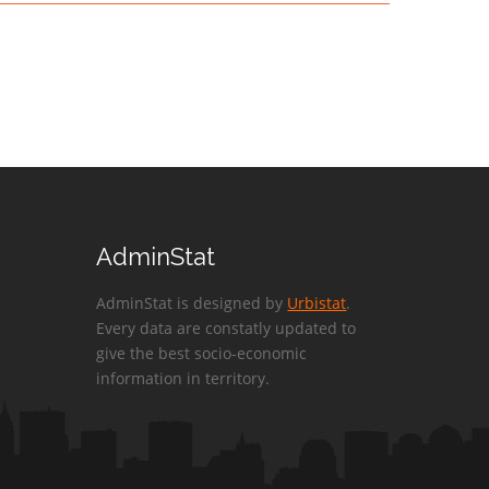
AdminStat
AdminStat is designed by
Urbistat
.
Every data are constatly updated to
give the best socio-economic
information in territory.