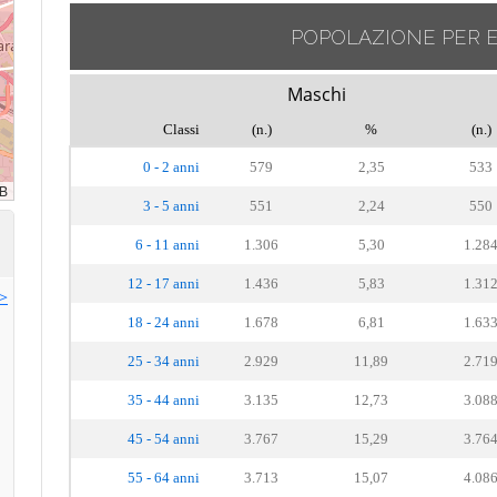
POPOLAZIONE PER 
Maschi
Classi
(n.)
%
(n.)
0 - 2 anni
579
2,35
533
3 - 5 anni
551
2,24
550
6 - 11 anni
1.306
5,30
1.28
12 - 17 anni
1.436
5,83
1.31
>>
18 - 24 anni
1.678
6,81
1.63
25 - 34 anni
2.929
11,89
2.71
35 - 44 anni
3.135
12,73
3.08
45 - 54 anni
3.767
15,29
3.76
55 - 64 anni
3.713
15,07
4.08