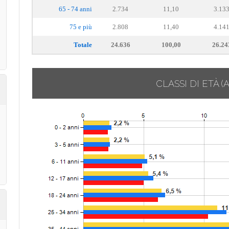
65 - 74 anni
2.734
11,10
3.13
75 e più
2.808
11,40
4.14
Totale
24.636
100,00
26.24
CLASSI DI ETÀ
(