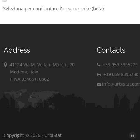
Seleziona per confrontare l'area corrente (beta)
Address
Contacts
41124 Via M. Vellani Marchi, 20
+39 059 8395229
Modena, Italy
+39 059 8395230
P.IVA 03466110362
info@urbistat.co
Copyright © 2026 - UrbiStat