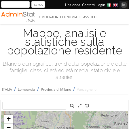
L'azienda
Contatti
Login
DEMOGRAFIA
ECONOMIA
CLASSIFICHE
ITALIA
Mappe, analisi e
statistiche sulla
popolazione residente
Bilancio demografico, trend della popolazione e delle
famiglie, classi di età ed età media, stato civile e
stranieri
/
/
/
ITALIA
Lombardia
Provincia di Milano
Vanzaghello