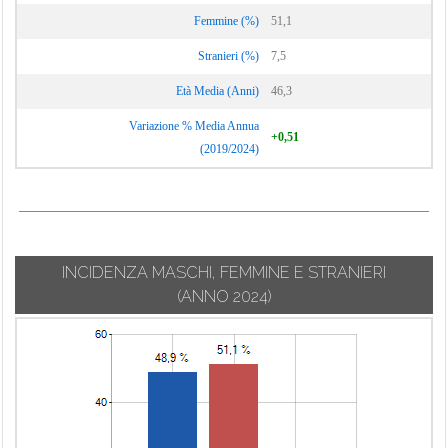
Vignate
Cornaredo
Femmine (%)
51,1
Villa Cortese
Stranieri (%)
7,5
Vimodrone
Età Media (Anni)
46,3
Vittuone
Variazione % Media Annua
Vizzolo
+0,51
(2019/2024)
Predabissi
Zibido San
Giacomo
INCIDENZA MASCHI, FEMMINE E STRANIERI
(ANNO 2024)