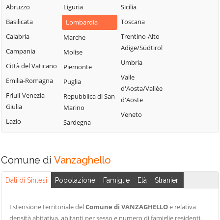
Milanese
Bubbiano
Abruzzo
Liguria
Sicilia
Locate di Triulzi
San Giorgio su
Buccinasco
Basilicata
Toscana
Lombardia
Magenta
Legnano
Buscate
Calabria
Trentino-Alto
Marche
Magnago
San Giuliano
Adige/Südtirol
Bussero
Campania
Molise
Marcallo con
Milanese
Umbria
Busto Garolfo
Casone
Città del Vaticano
Piemonte
San Vittore
Valle
Calvignasco
Masate
Emilia-Romagna
Puglia
Olona
d'Aosta/Vallée
Cambiago
Mediglia
Friuli-Venezia
Repubblica di San
San Zenone al
d'Aoste
Giulia
Marino
Lambro
Canegrate
Melegnano
Veneto
Lazio
Sardegna
Santo Stefano
Carpiano
Melzo
Ticino
Carugate
Mesero
Sedriano
Casarile
Milano
Comune di
Vanzaghello
Segrate
Casorezzo
Morimondo
Senago
Dati di Sintesi
Popolazione
Famiglie
Età
Stranieri
Cassano d'Adda
Motta Visconti
Sesto San
Cassina de'
Nerviano
Giovanni
Estensione territoriale del
Comune di VANZAGHELLO
e relativa
Pecchi
Nosate
densità abitativa, abitanti per sesso e numero di famiglie residenti,
Settala