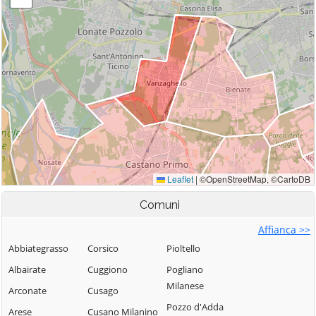
Comuni
Affianca >>
Abbiategrasso
Corsico
Pioltello
Albairate
Cuggiono
Pogliano
Milanese
Arconate
Cusago
Pozzo d'Adda
Arese
Cusano Milanino