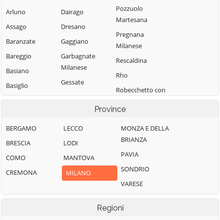
Pozzuolo
Arluno
Dairago
Martesana
Assago
Dresano
Pregnana
Baranzate
Gaggiano
Milanese
Bareggio
Garbagnate
Rescaldina
Milanese
Basiano
Rho
Gessate
Basiglio
Robecchetto con
Gorgonzola
Bellinzago
Induno
Province
Lombardo
Grezzago
Robecco sul
Bernate Ticino
Gudo Visconti
Naviglio
BERGAMO
LECCO
MONZA E DELLA
BRIANZA
Besate
Inveruno
Rodano
BRESCIA
LODI
PAVIA
Binasco
Inzago
Rosate
COMO
MANTOVA
SONDRIO
Boffalora sopra
Lacchiarella
Rozzano
CREMONA
MILANO
Ticino
VARESE
Lainate
San Colombano
Bollate
al Lambro
Legnano
Regioni
Bresso
San Donato
Liscate