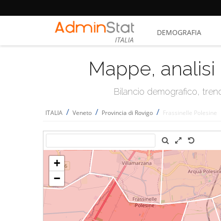
DEMOGRAFIA
ITALIA
Mappe, analisi 
Bilancio demografico, trend 
/
/
/
ITALIA
Veneto
Provincia di Rovigo
Frassinelle Polesine