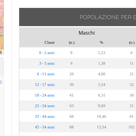
POPOLAZIONE PER 
Maschi
Classi
(n.)
%
(n.)
0 - 2 anni
8
1,23
6
3 - 5 anni
9
1,38
11
6 - 11 anni
26
4,00
21
>>
12 - 17 anni
36
5,54
32
18 - 24 anni
41
6,31
30
25 - 34 anni
63
9,69
51
35 - 44 anni
68
10,46
61
45 - 54 anni
88
13,54
102