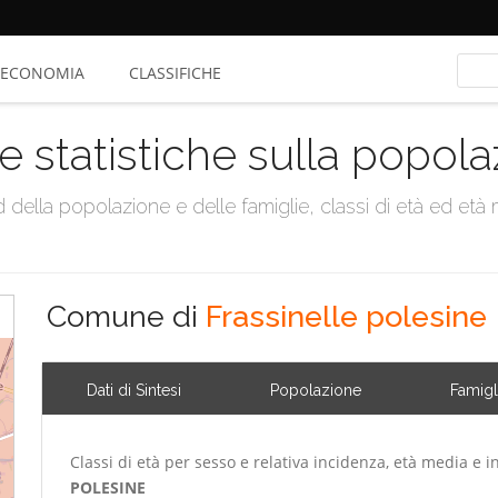
ECONOMIA
CLASSIFICHE
e statistiche sulla popol
della popolazione e delle famiglie, classi di età ed età me
Comune di
Frassinelle polesine
Dati di Sintesi
Popolazione
Famigl
Classi di età per sesso e relativa incidenza, età media e i
POLESINE