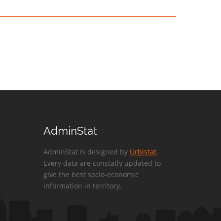
AdminStat
AdminStat is designed by
Urbistat
.
Every data are constatly updated to
give the best socio-economic
information in territory.