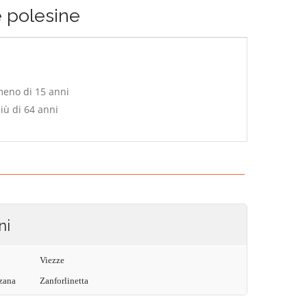
e polesine
meno di 15 anni
iù di 64 anni
ni
Viezze
rzana
Zanforlinetta