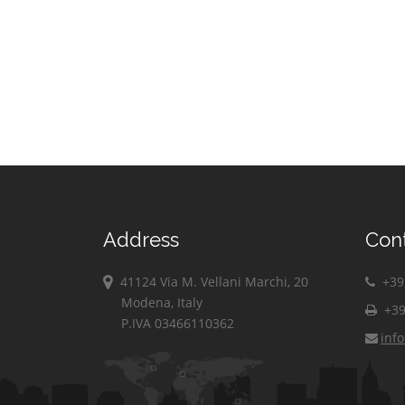
Address
Con
41124 Via M. Vellani Marchi, 20
+39 
Modena, Italy
+39
P.IVA 03466110362
inf