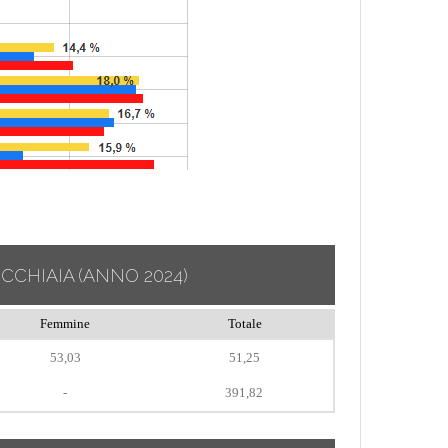
ECCHIAIA
(ANNO 2024)
Femmine
Totale
53,03
51,25
-
391,82