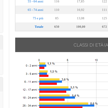
55 - 64 anni
116
17,85
122
65 - 74 anni
110
16,92
111
75 e più
85
13,08
125
Totale
650
100,00
672
CLASSI DI ETÀ
(