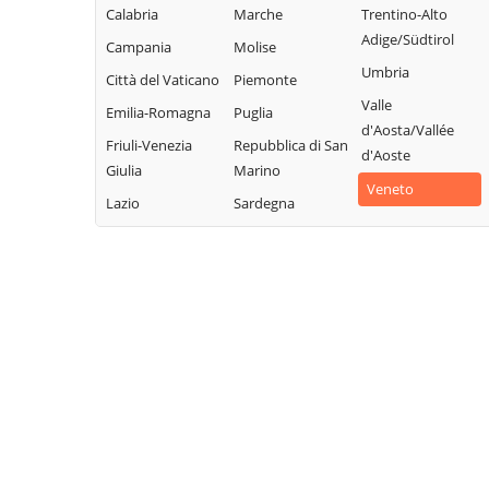
Calabria
Marche
Trentino-Alto
Adige/Südtirol
Campania
Molise
Umbria
Città del Vaticano
Piemonte
Valle
Emilia-Romagna
Puglia
d'Aosta/Vallée
Friuli-Venezia
Repubblica di San
d'Aoste
Giulia
Marino
Veneto
Lazio
Sardegna