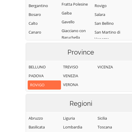
Fratta Polesine
Bergantino
Rovigo
Gaiba
Bosaro
Salara
Gavello
Calto
San Bellino
Giacciano con
Canaro
San Martino di
Baruchella
Venezze
Canda
Guarda Veneta
Stienta
Castelguglielmo
Province
Lendinara
Taglio di Po
Castelmassa
Loreo
Trecenta
BELLUNO
TREVISO
VICENZA
Castelnovo
Lusia
Bariano
Villadose
PADOVA
VENEZIA
Melara
Ceneselli
Villamarzana
VERONA
ROVIGO
Occhiobello
Ceregnano
Villanova del
Ghebbo
Papozze
Corbola
Regioni
Villanova
Pettorazza
Costa di Rovigo
Marchesana
Grimani
Abruzzo
Liguria
Sicilia
Pincara
Basilicata
Lombardia
Toscana