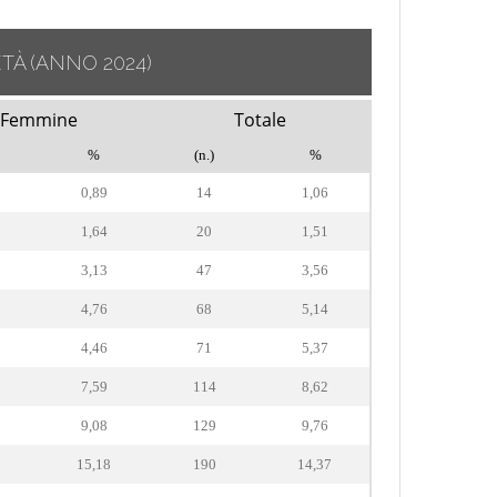
ETÀ
(ANNO 2024)
Femmine
Totale
%
(n.)
%
0,89
14
1,06
1,64
20
1,51
3,13
47
3,56
4,76
68
5,14
4,46
71
5,37
7,59
114
8,62
9,08
129
9,76
15,18
190
14,37