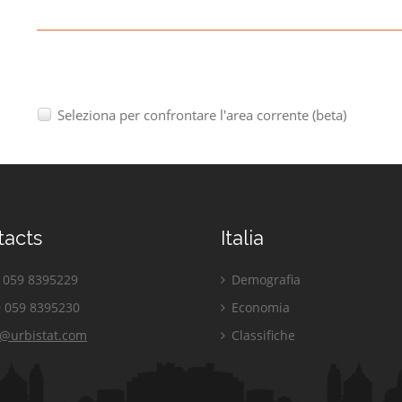
Seleziona per confrontare l'area corrente (beta)
tacts
Italia
059 8395229
Demografia
 059 8395230
Economia
o@urbistat.com
Classifiche