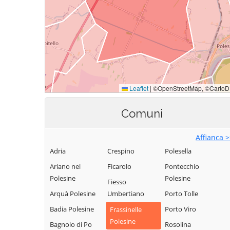
Comuni
Affianca 
Adria
Crespino
Polesella
Ariano nel
Ficarolo
Pontecchio
Polesine
Polesine
Fiesso
Arquà Polesine
Umbertiano
Porto Tolle
Badia Polesine
Porto Viro
Frassinelle
Polesine
Bagnolo di Po
Rosolina