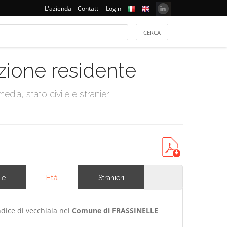
L'azienda
Contatti
Login
azione residente
dia, stato civile e stranieri
Età
ie
Stranieri
ndice di vecchiaia nel
Comune di FRASSINELLE