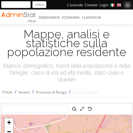
L'azienda
Contatti
Login
DEMOGRAFIA
ECONOMIA
CLASSIFICHE
ITALIA
Mappe, analisi e
statistiche sulla
popolazione residente
Bilancio demografico, trend della popolazione e delle
famiglie, classi di età ed età media, stato civile e
stranieri
/
/
/
ITALIA
Veneto
Provincia di Rovigo
Costa di Rovigo