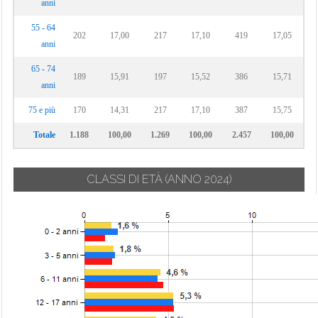
anni
55 - 64
202
17,00
217
17,10
419
17,05
anni
65 - 74
189
15,91
197
15,52
386
15,71
anni
75 e più
170
14,31
217
17,10
387
15,75
Totale
1.188
100,00
1.269
100,00
2.457
100,00
CLASSI DI ETÀ
(ANNO 2024)