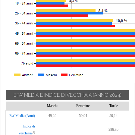
ETA' MEDIA E INDICE DI VECCHIAIA
(ANNO 2024)
Maschi
Femmine
Totale
Eta' Media (Anni)
49,29
50,94
50,14
Indice di
-
-
286,30
[1]
vecchiaia