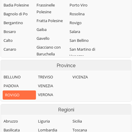
Badia Polesine
Frassinelle
Porto Viro
Polesine
Bagnolo di Po
Rosolina
Fratta Polesine
Bergantino
Rovigo
Gaiba
Bosaro
Salara
Gavello
Calto
San Bellino
Giacciano con
Canaro
San Martino di
Baruchella
Venezze
Canda
Guarda Veneta
Stienta
Province
Castelguglielmo
Lendinara
Taglio di Po
Castelmassa
BELLUNO
TREVISO
VICENZA
Loreo
Trecenta
Castelnovo
PADOVA
VENEZIA
Lusia
Bariano
Villadose
VERONA
ROVIGO
Melara
Ceneselli
Villamarzana
Occhiobello
Ceregnano
Villanova del
Regioni
Papozze
Ghebbo
Corbola
Abruzzo
Liguria
Sicilia
Pettorazza
Villanova
Costa di Rovigo
Basilicata
Lombardia
Toscana
Grimani
Marchesana