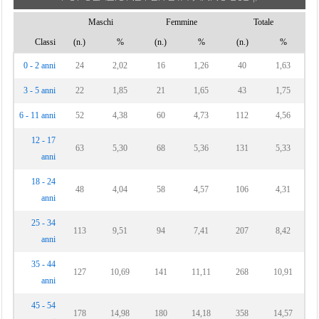
Maschi
Femmine
Totale
Classi
(n.)
%
(n.)
%
(n.)
%
0 - 2 anni
24
2,02
16
1,26
40
1,63
3 - 5 anni
22
1,85
21
1,65
43
1,75
6 - 11 anni
52
4,38
60
4,73
112
4,56
12 - 17
63
5,30
68
5,36
131
5,33
anni
18 - 24
48
4,04
58
4,57
106
4,31
anni
25 - 34
113
9,51
94
7,41
207
8,42
anni
35 - 44
127
10,69
141
11,11
268
10,91
anni
45 - 54
178
14,98
180
14,18
358
14,57