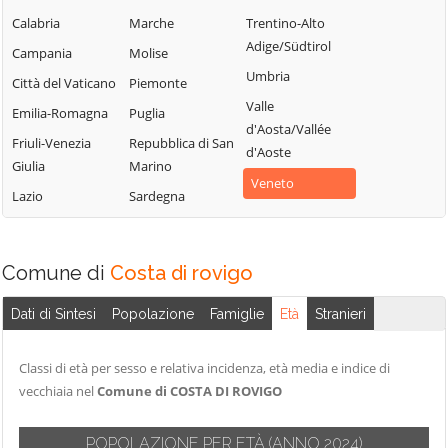
Calabria
Marche
Trentino-Alto
Pincara
Adige/Südtirol
Campania
Molise
Umbria
Città del Vaticano
Piemonte
Valle
Emilia-Romagna
Puglia
d'Aosta/Vallée
Friuli-Venezia
Repubblica di San
d'Aoste
Giulia
Marino
Veneto
Lazio
Sardegna
Comune di
Costa di rovigo
Dati di Sintesi
Popolazione
Famiglie
Età
Stranieri
Classi di età per sesso e relativa incidenza, età media e indice di
vecchiaia nel
Comune di COSTA DI ROVIGO
POPOLAZIONE PER ETÀ
(ANNO 2024)