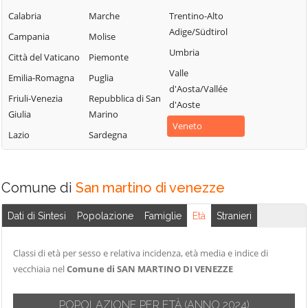
Marchesana
Calabria
Marche
Trentino-Alto
Pincara
Adige/Südtirol
Campania
Molise
Umbria
Città del Vaticano
Piemonte
Valle
Emilia-Romagna
Puglia
d'Aosta/Vallée
Friuli-Venezia
Repubblica di San
d'Aoste
Giulia
Marino
Veneto
Lazio
Sardegna
Comune di
San martino di venezze
Dati di Sintesi
Popolazione
Famiglie
Età
Stranieri
Classi di età per sesso e relativa incidenza, età media e indice di
vecchiaia nel
Comune di SAN MARTINO DI VENEZZE
POPOLAZIONE PER ETÀ
(ANNO 2024)