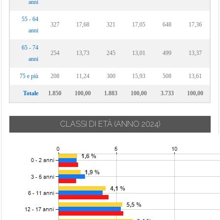
anni
55 - 64
327
17,68
321
17,05
648
17,36
anni
65 - 74
254
13,73
245
13,01
499
13,37
anni
75 e più
208
11,24
300
15,93
508
13,61
Totale
1.850
100,00
1.883
100,00
3.733
100,00
CLASSI DI ETÀ
(ANNO 2024)