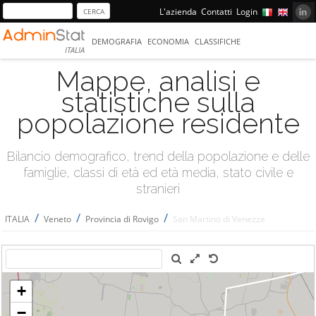
L'azienda
Contatti
Login
DEMOGRAFIA
ECONOMIA
CLASSIFICHE
ITALIA
Mappe, analisi e
statistiche sulla
popolazione residente
Bilancio demografico, trend della popolazione e delle
famiglie, classi di età ed età media, stato civile e
stranieri
/
/
/
ITALIA
Veneto
Provincia di Rovigo
San Martino di Venezze