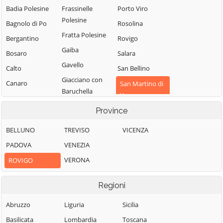
Badia Polesine
Frassinelle
Porto Viro
Polesine
Bagnolo di Po
Rosolina
Fratta Polesine
Bergantino
Rovigo
Gaiba
Bosaro
Salara
Gavello
Calto
San Bellino
Giacciano con
Canaro
San Martino di
Baruchella
Venezze
Canda
Guarda Veneta
Province
Stienta
Castelguglielmo
Lendinara
Taglio di Po
Castelmassa
BELLUNO
TREVISO
VICENZA
Loreo
Trecenta
Castelnovo
PADOVA
VENEZIA
Lusia
Bariano
Villadose
VERONA
ROVIGO
Melara
Ceneselli
Villamarzana
Occhiobello
Ceregnano
Regioni
Villanova del
Papozze
Ghebbo
Corbola
Abruzzo
Liguria
Sicilia
Pettorazza
Villanova
Costa di Rovigo
Basilicata
Lombardia
Toscana
Grimani