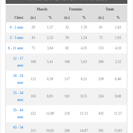
Maschi
Femmine
Totale
Classi
(n.)
%
(n.)
%
(n.)
%
0 - 2 anni
29
1,57
32
1,70
61
1,63
3 - 5 anni
43
2,32
29
1,54
72
1,93
6 - 11 anni
71
3,84
82
4,35
153
4,10
12 - 17
100
5,41
106
5,63
206
5,52
anni
18 - 24
122
6,59
117
6,21
239
6,40
anni
25 - 34
163
8,81
161
8,55
324
8,68
anni
35 - 44
222
12,00
210
11,15
432
11,57
anni
45 - 54
311
16,81
280
14,87
591
15,83