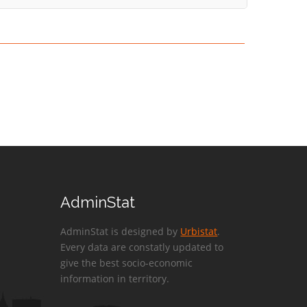
AdminStat
AdminStat is designed by
Urbistat
.
Every data are constatly updated to
give the best socio-economic
information in territory.