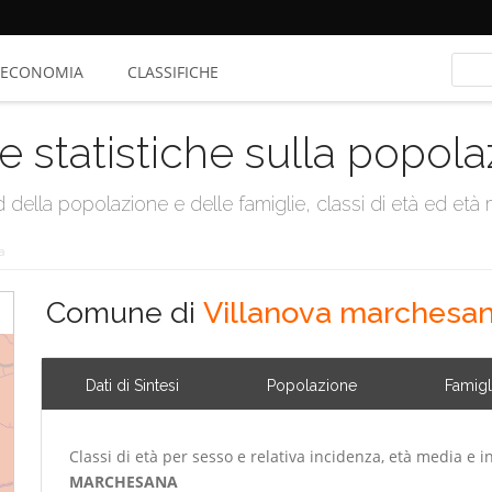
ECONOMIA
CLASSIFICHE
e statistiche sulla popol
della popolazione e delle famiglie, classi di età ed età me
a
Comune di
Villanova marchesa
Dati di Sintesi
Popolazione
Famigl
Classi di età per sesso e relativa incidenza, età media e i
MARCHESANA