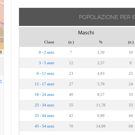
POPOLAZIONE PER 
Maschi
Classi
(n.)
%
(n.)
0 - 2 anni
7
1,50
10
3 - 5 anni
12
2,57
8
6 - 11 anni
23
4,93
23
>>
12 - 17 anni
27
5,78
24
18 - 24 anni
40
8,57
33
25 - 34 anni
55
11,78
33
35 - 44 anni
42
8,99
44
45 - 54 anni
70
14,99
68