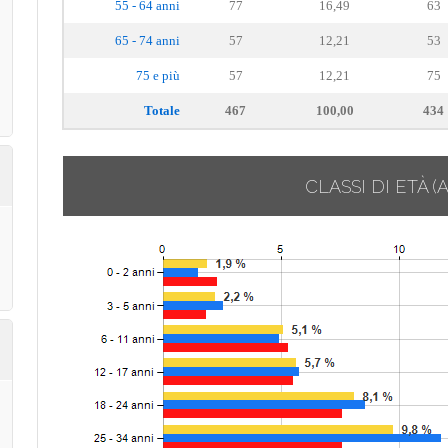
55 - 64 anni
77
16,49
63
65 - 74 anni
57
12,21
53
75 e più
57
12,21
75
Totale
467
100,00
434
CLASSI DI ETÀ
(