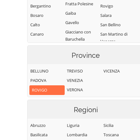
Fratta Polesine
Bergantino
Rovigo
Gaiba
Bosaro
Salara
Gavello
Calto
San Bellino
Giacciano con
Canaro
San Martino di
Baruchella
Venezze
Canda
Guarda Veneta
Stienta
Castelguglielmo
Province
Lendinara
Taglio di Po
Castelmassa
Loreo
Trecenta
BELLUNO
TREVISO
VICENZA
Castelnovo
Lusia
Bariano
Villadose
PADOVA
VENEZIA
Melara
Ceneselli
Villamarzana
VERONA
ROVIGO
Occhiobello
Ceregnano
Villanova del
Papozze
Ghebbo
Corbola
Regioni
Pettorazza
Villanova
Costa di Rovigo
Grimani
Marchesana
Abruzzo
Liguria
Sicilia
Pincara
Basilicata
Lombardia
Toscana