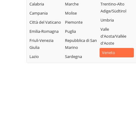
Calabria
Marche
Trentino-Alto
Adige/Südtirol
Campania
Molise
Umbria
Città del Vaticano
Piemonte
Valle
Emilia-Romagna
Puglia
d'Aosta/Vallée
Friuli-Venezia
Repubblica di San
d'Aoste
Giulia
Marino
Veneto
Lazio
Sardegna