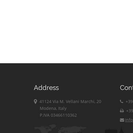
Address
Con
41124 Via M. Vellani Marchi, 20
+39 
Modena, Italy
+39
P.IVA 03466110362
inf