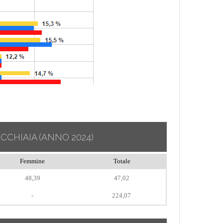
ECCHIAIA
(ANNO 2024)
Femmine
Totale
48,39
47,02
-
224,07