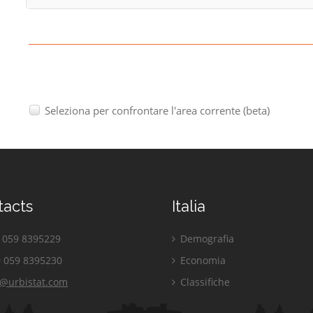
Seleziona per confrontare l'area corrente (beta)
tacts
Italia
059 8395229
Demografia
 059 8395230
Economia
o@urbistat.com
Classifiche