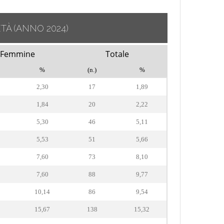
ETÀ
(ANNO 2024)
Femmine
Totale
%
(n.)
%
2,30
17
1,89
1,84
20
2,22
5,30
46
5,11
5,53
51
5,66
7,60
73
8,10
7,60
88
9,77
10,14
86
9,54
15,67
138
15,32