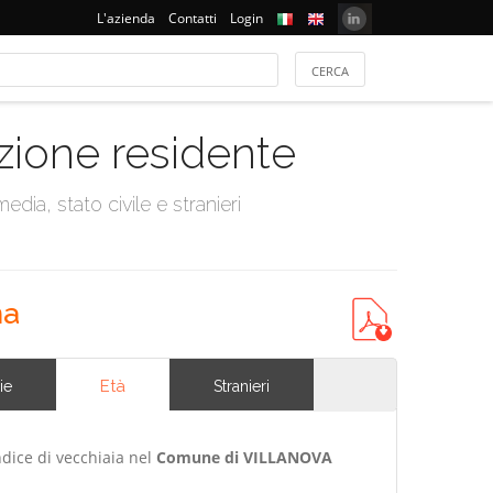
L'azienda
Contatti
Login
azione residente
dia, stato civile e stranieri
na
Età
ie
Stranieri
ndice di vecchiaia nel
Comune di VILLANOVA