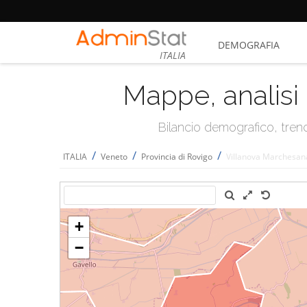
DEMOGRAFIA
ITALIA
Mappe, analisi 
Bilancio demografico, trend 
/
/
/
ITALIA
Veneto
Provincia di Rovigo
Villanova Marchesan