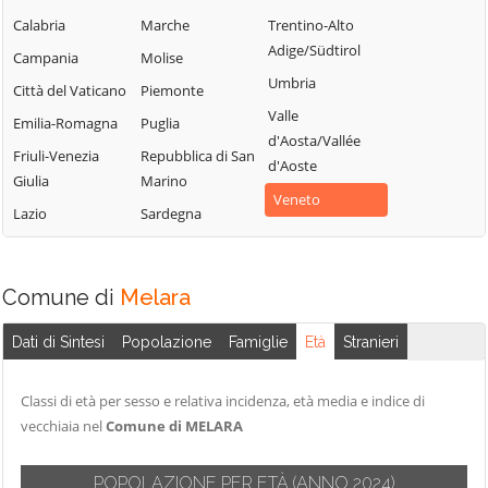
Grimani
Calabria
Marche
Trentino-Alto
Pincara
Adige/Südtirol
Campania
Molise
Umbria
Città del Vaticano
Piemonte
Valle
Emilia-Romagna
Puglia
d'Aosta/Vallée
Friuli-Venezia
Repubblica di San
d'Aoste
Giulia
Marino
Veneto
Lazio
Sardegna
Comune di
Melara
Dati di Sintesi
Popolazione
Famiglie
Età
Stranieri
Classi di età per sesso e relativa incidenza, età media e indice di
vecchiaia nel
Comune di MELARA
POPOLAZIONE PER ETÀ
(ANNO 2024)