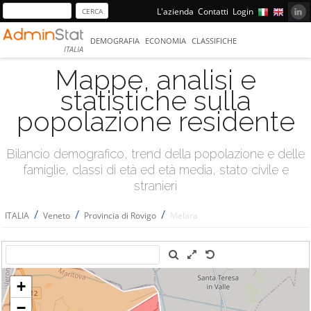
L'azienda
Contatti
Login
DEMOGRAFIA
ECONOMIA
CLASSIFICHE
ITALIA
Mappe, analisi e
statistiche sulla
popolazione residente
Bilancio demografico, trend della popolazione e delle
famiglie, classi di età ed età media, stato civile e
stranieri
/
/
/
ITALIA
Veneto
Provincia di Rovigo
Melara