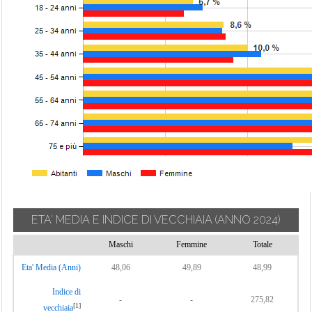
ETA' MEDIA E INDICE DI VECCHIAIA
(ANNO 2024)
Maschi
Femmine
Totale
Eta' Media (Anni)
48,06
49,89
48,99
Indice di
-
-
275,82
[1]
vecchiaia