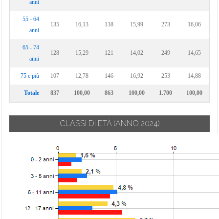
anni
55 - 64
135
16,13
138
15,99
273
16,06
anni
65 - 74
128
15,29
121
14,02
249
14,65
anni
75 e più
107
12,78
146
16,92
253
14,88
Totale
837
100,00
863
100,00
1.700
100,00
CLASSI DI ETÀ
(ANNO 2024)