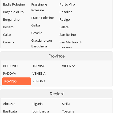
Badia Polesine
Frassinelle
Porto Viro
Polesine
Bagnolo di Po
Rosolina
Fratta Polesine
Bergantino
Rovigo
Gaiba
Bosaro
Salara
Gavello
Calto
San Bellino
Giacciano con
Canaro
San Martino di
Baruchella
Venezze
Canda
Guarda Veneta
Stienta
Province
Castelguglielmo
Lendinara
Taglio di Po
Castelmassa
BELLUNO
TREVISO
VICENZA
Loreo
Trecenta
Castelnovo
PADOVA
VENEZIA
Lusia
Bariano
Villadose
VERONA
ROVIGO
Melara
Ceneselli
Villamarzana
Occhiobello
Ceregnano
Villanova del
Regioni
Ghebbo
Papozze
Corbola
Abruzzo
Liguria
Sicilia
Villanova
Pettorazza
Costa di Rovigo
Basilicata
Lombardia
Toscana
Marchesana