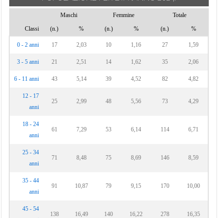
Maschi
Femmine
Totale
Classi
(n.)
%
(n.)
%
(n.)
%
0 - 2 anni
17
2,03
10
1,16
27
1,59
3 - 5 anni
21
2,51
14
1,62
35
2,06
6 - 11 anni
43
5,14
39
4,52
82
4,82
12 - 17
25
2,99
48
5,56
73
4,29
anni
18 - 24
61
7,29
53
6,14
114
6,71
anni
25 - 34
71
8,48
75
8,69
146
8,59
anni
35 - 44
91
10,87
79
9,15
170
10,00
anni
45 - 54
138
16,49
140
16,22
278
16,35