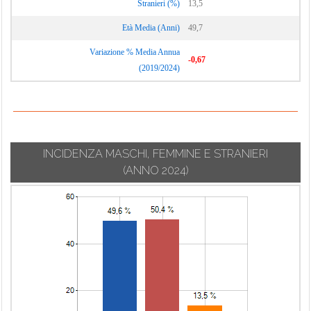
Stranieri (%)
13,5
Terruggia
Cassine
Montemarzino
Età Media (Anni)
49,7
Terzo
Cassinelle
Morano sul Po
Variazione % Media Annua
Ticineto
Castellania Coppi
Morbello
-0,67
(2019/2024)
Tortona
Castellar
Mornese
Guidobono
Treville
Morsasco
Castellazzo
Trisobbio
Murisengo
Bormida
Valenza
Novi Ligure
INCIDENZA MASCHI, FEMMINE E STRANIERI
Castelletto d'Erro
Valmacca
Occimiano
(ANNO 2024)
Castelletto
Vignale
Odalengo
d'Orba
Monferrato
Grande
Castelletto Merli
Vignole Borbera
Odalengo Piccolo
Castelletto
Viguzzolo
Olivola
Monferrato
Villadeati
Orsara Bormida
Castelnuovo
Villalvernia
Ottiglio
Bormida
Villamiroglio
Ovada
Castelnuovo