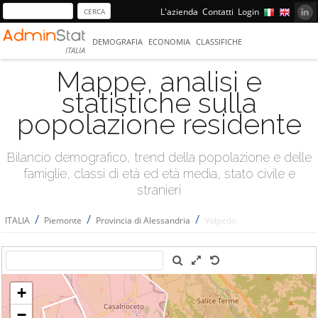
L'azienda
Contatti
Login
DEMOGRAFIA
ECONOMIA
CLASSIFICHE
ITALIA
Mappe, analisi e
statistiche sulla
popolazione residente
Bilancio demografico, trend della popolazione e delle
famiglie, classi di età ed età media, stato civile e
stranieri
/
/
/
ITALIA
Piemonte
Provincia di Alessandria
Volpedo