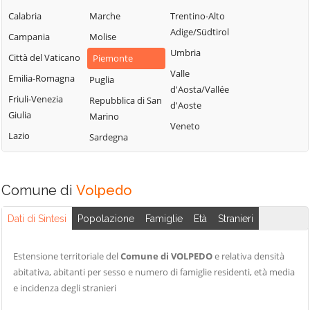
Bistagno
Rocca Grimalda
Gremiasco
Calabria
Marche
Trentino-Alto
Borghetto di
Roccaforte Ligure
Grognardo
Adige/Südtirol
Campania
Molise
Borbera
Rocchetta Ligure
Grondona
Umbria
Città del Vaticano
Piemonte
Borgo San
Rosignano
Guazzora
Valle
Martino
Emilia-Romagna
Puglia
Monferrato
d'Aosta/Vallée
Isola
Borgoratto
Friuli-Venezia
Repubblica di San
Sala Monferrato
d'Aoste
Sant'Antonio
Alessandrino
Giulia
Marino
Sale
Veneto
Lerma
Bosco Marengo
Lazio
Sardegna
San Cristoforo
Lu e Cuccaro
Bosio
Monferrato
San Giorgio
Bozzole
Monferrato
Malvicino
Comune di
Volpedo
Brignano-
San Salvatore
Masio
Frascata
Monferrato
Dati di Sintesi
Popolazione
Famiglie
Età
Stranieri
Melazzo
Cabella Ligure
San Sebastiano
Merana
Camagna
Curone
Estensione territoriale del
Comune di VOLPEDO
e relativa densità
Mirabello
Monferrato
abitativa, abitanti per sesso e numero di famiglie residenti, età media
Sant'Agata Fossili
Monferrato
e incidenza degli stranieri
Camino
Sardigliano
Molare