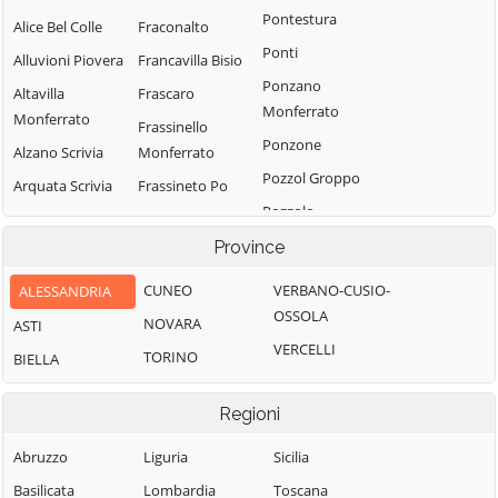
Pontestura
Alice Bel Colle
Fraconalto
Ponti
Alluvioni Piovera
Francavilla Bisio
Ponzano
Altavilla
Frascaro
Monferrato
Monferrato
Frassinello
Ponzone
Alzano Scrivia
Monferrato
Pozzol Groppo
Arquata Scrivia
Frassineto Po
Pozzolo
Avolasca
Fresonara
Formigaro
Province
Balzola
Frugarolo
Prasco
Basaluzzo
Fubine
CUNEO
VERBANO-CUSIO-
ALESSANDRIA
Predosa
Monferrato
OSSOLA
Bassignana
NOVARA
ASTI
Quargnento
Gabiano
VERCELLI
Belforte
TORINO
BIELLA
Quattordio
Monferrato
Gamalero
Ricaldone
Bergamasco
Garbagna
Regioni
Rivalta Bormida
Berzano di
Gavi
Abruzzo
Liguria
Sicilia
Tortona
Rivarone
Giarole
Basilicata
Lombardia
Toscana