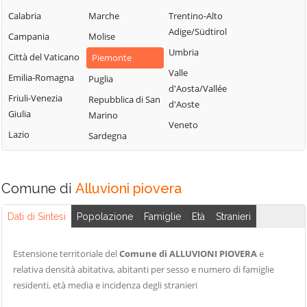
Tortona
Rocca Grimalda
Gremiasco
Calabria
Marche
Trentino-Alto
Bistagno
Roccaforte Ligure
Grognardo
Adige/Südtirol
Campania
Molise
Borghetto di
Rocchetta Ligure
Grondona
Umbria
Borbera
Città del Vaticano
Piemonte
Rosignano
Guazzora
Valle
Borgo San
Emilia-Romagna
Puglia
Monferrato
d'Aosta/Vallée
Isola
Martino
Friuli-Venezia
Repubblica di San
Sala Monferrato
d'Aoste
Sant'Antonio
Borgoratto
Giulia
Marino
Sale
Veneto
Lerma
Alessandrino
Lazio
Sardegna
San Cristoforo
Lu e Cuccaro
Bosco Marengo
Monferrato
San Giorgio
Bosio
Monferrato
Malvicino
Comune di
Alluvioni piovera
Bozzole
San Salvatore
Masio
Brignano-
Monferrato
Dati di Sintesi
Popolazione
Famiglie
Età
Stranieri
Melazzo
Frascata
San Sebastiano
Merana
Cabella Ligure
Curone
Estensione territoriale del
Comune di ALLUVIONI PIOVERA
e
Mirabello
Camagna
relativa densità abitativa, abitanti per sesso e numero di famiglie
Sant'Agata Fossili
Monferrato
Monferrato
residenti, età media e incidenza degli stranieri
Sardigliano
Molare
Camino