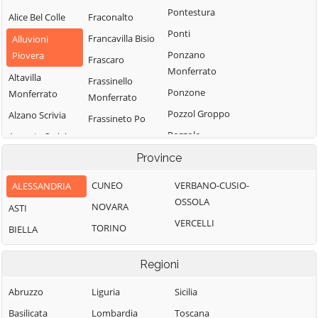
Pontestura
Alice Bel Colle
Fraconalto
Ponti
Francavilla Bisio
Alluvioni
Ponzano
Piovera
Frascaro
Monferrato
Altavilla
Frassinello
Ponzone
Monferrato
Monferrato
Pozzol Groppo
Alzano Scrivia
Frassineto Po
Pozzolo
Arquata Scrivia
Fresonara
Formigaro
Avolasca
Province
Frugarolo
Prasco
Balzola
Fubine
CUNEO
VERBANO-CUSIO-
ALESSANDRIA
Predosa
Monferrato
Basaluzzo
OSSOLA
NOVARA
ASTI
Quargnento
Gabiano
Bassignana
VERCELLI
TORINO
BIELLA
Quattordio
Gamalero
Belforte
Ricaldone
Monferrato
Garbagna
Regioni
Rivalta Bormida
Bergamasco
Gavi
Abruzzo
Liguria
Sicilia
Rivarone
Berzano di
Giarole
Basilicata
Lombardia
Toscana