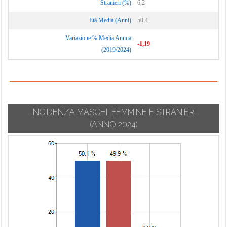
Stranieri (%)
6,2
Terruggia
Cassano Spinola
Montemarzino
Età Media (Anni)
50,4
Terzo
Cassine
Morano sul Po
Variazione % Media Annua
Ticineto
Cassinelle
Morbello
-1,19
(2019/2024)
Tortona
Castellania Coppi
Mornese
Treville
Castellar
Morsasco
Guidobono
Trisobbio
Murisengo
Castellazzo
Valenza
Novi Ligure
Bormida
INCIDENZA MASCHI, FEMMINE E STRANIERI
Valmacca
Occimiano
(ANNO 2024)
Castelletto d'Erro
Vignale
Odalengo
Castelletto
Monferrato
Grande
d'Orba
Vignole Borbera
Odalengo Piccolo
Castelletto Merli
Viguzzolo
Olivola
Castelletto
Villadeati
Orsara Bormida
Monferrato
Villalvernia
Ottiglio
Castelnuovo
Villamiroglio
Bormida
Ovada