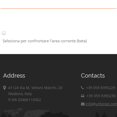
Seleziona per confrontare l'area corrente (beta)
Address
Contacts
41124 Via M. Vellani Marchi, 20
+39 059 8395229
Modena, Italy
+39 059 8395230
P.IVA 03466110362
info@urbistat.co