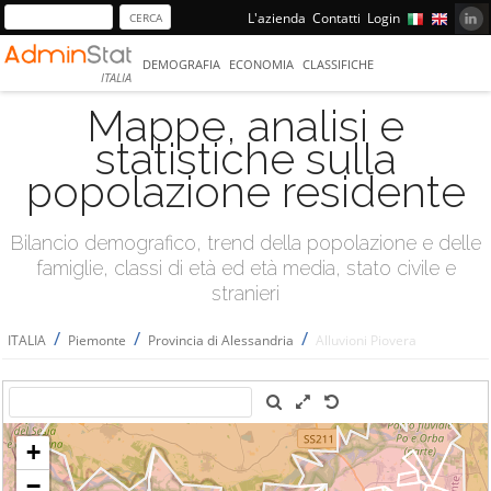
L'azienda
Contatti
Login
DEMOGRAFIA
ECONOMIA
CLASSIFICHE
ITALIA
Mappe, analisi e
statistiche sulla
popolazione residente
Bilancio demografico, trend della popolazione e delle
famiglie, classi di età ed età media, stato civile e
stranieri
/
/
/
ITALIA
Piemonte
Provincia di Alessandria
Alluvioni Piovera