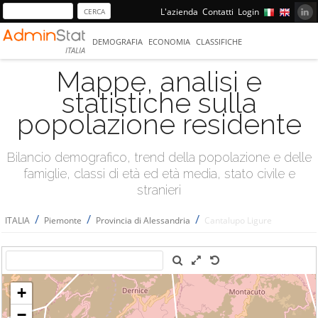
L'azienda
Contatti
Login
DEMOGRAFIA
ECONOMIA
CLASSIFICHE
ITALIA
Mappe, analisi e
statistiche sulla
popolazione residente
Bilancio demografico, trend della popolazione e delle
famiglie, classi di età ed età media, stato civile e
stranieri
/
/
/
ITALIA
Piemonte
Provincia di Alessandria
Cantalupo Ligure