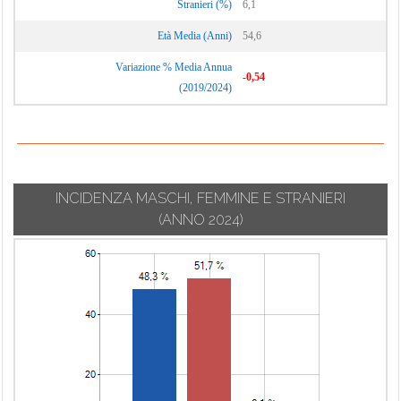
Stranieri (%)
6,1
Terruggia
Cassano Spinola
Montemarzino
Età Media (Anni)
54,6
Terzo
Cassine
Morano sul Po
Variazione % Media Annua
Ticineto
Cassinelle
Morbello
-0,54
(2019/2024)
Tortona
Castellania Coppi
Mornese
Treville
Castellar
Morsasco
Guidobono
Trisobbio
Murisengo
Castellazzo
Valenza
Novi Ligure
Bormida
INCIDENZA MASCHI, FEMMINE E STRANIERI
Valmacca
Occimiano
(ANNO 2024)
Castelletto d'Erro
Vignale
Odalengo
Castelletto
Monferrato
Grande
d'Orba
Vignole Borbera
Odalengo Piccolo
Castelletto Merli
Viguzzolo
Olivola
Castelletto
Villadeati
Orsara Bormida
Monferrato
Villalvernia
Ottiglio
Castelnuovo
Villamiroglio
Bormida
Ovada