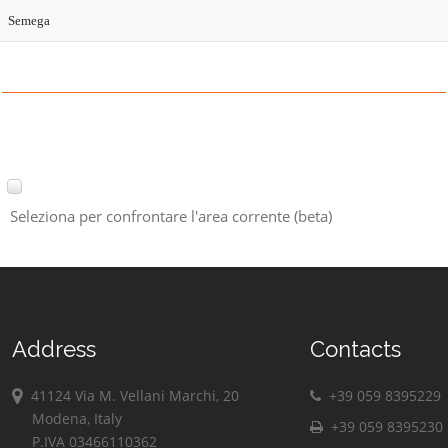
Semega
Seleziona per confrontare l'area corrente (beta)
Address
Contacts
41124 Via M. Vellani Marchi, 20
+39 059 8395229
Modena, Italy
+39 059 8395230
P.IVA 03466110362