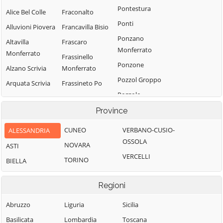
Pontestura
Alice Bel Colle
Fraconalto
Ponti
Alluvioni Piovera
Francavilla Bisio
Ponzano
Altavilla
Frascaro
Monferrato
Monferrato
Frassinello
Ponzone
Alzano Scrivia
Monferrato
Pozzol Groppo
Arquata Scrivia
Frassineto Po
Pozzolo
Avolasca
Fresonara
Formigaro
Province
Balzola
Frugarolo
Prasco
Basaluzzo
Fubine
CUNEO
VERBANO-CUSIO-
ALESSANDRIA
Predosa
Monferrato
OSSOLA
Bassignana
NOVARA
ASTI
Quargnento
Gabiano
VERCELLI
Belforte
TORINO
BIELLA
Quattordio
Monferrato
Gamalero
Ricaldone
Bergamasco
Garbagna
Regioni
Rivalta Bormida
Berzano di
Gavi
Abruzzo
Liguria
Sicilia
Tortona
Rivarone
Giarole
Basilicata
Lombardia
Toscana