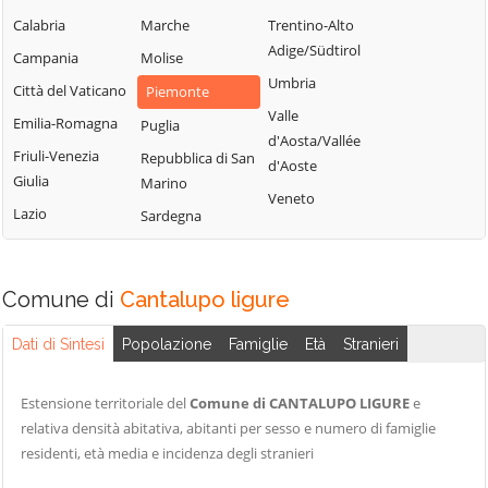
Bistagno
Rocca Grimalda
Gremiasco
Calabria
Marche
Trentino-Alto
Borghetto di
Roccaforte Ligure
Grognardo
Adige/Südtirol
Campania
Molise
Borbera
Rocchetta Ligure
Grondona
Umbria
Città del Vaticano
Piemonte
Borgo San
Rosignano
Guazzora
Valle
Martino
Emilia-Romagna
Puglia
Monferrato
d'Aosta/Vallée
Isola
Borgoratto
Friuli-Venezia
Repubblica di San
Sala Monferrato
d'Aoste
Sant'Antonio
Alessandrino
Giulia
Marino
Sale
Veneto
Lerma
Bosco Marengo
Lazio
Sardegna
San Cristoforo
Lu e Cuccaro
Bosio
Monferrato
San Giorgio
Bozzole
Monferrato
Malvicino
Comune di
Cantalupo ligure
Brignano-
San Salvatore
Masio
Frascata
Monferrato
Dati di Sintesi
Popolazione
Famiglie
Età
Stranieri
Melazzo
Cabella Ligure
San Sebastiano
Merana
Camagna
Curone
Estensione territoriale del
Comune di CANTALUPO LIGURE
e
Mirabello
Monferrato
relativa densità abitativa, abitanti per sesso e numero di famiglie
Sant'Agata Fossili
Monferrato
residenti, età media e incidenza degli stranieri
Camino
Sardigliano
Molare