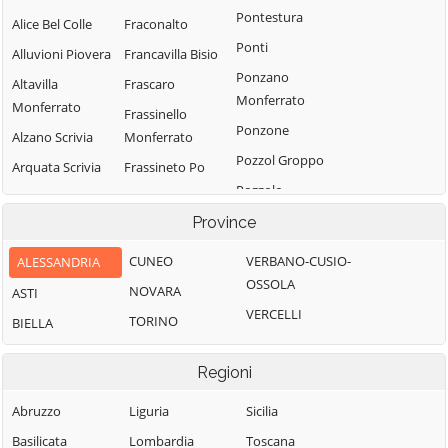
Pontestura
Alice Bel Colle
Fraconalto
Ponti
Alluvioni Piovera
Francavilla Bisio
Ponzano
Altavilla
Frascaro
Monferrato
Monferrato
Frassinello
Ponzone
Alzano Scrivia
Monferrato
Pozzol Groppo
Arquata Scrivia
Frassineto Po
Pozzolo
Avolasca
Fresonara
Formigaro
Province
Balzola
Frugarolo
Prasco
Basaluzzo
Fubine
CUNEO
VERBANO-CUSIO-
ALESSANDRIA
Predosa
Monferrato
OSSOLA
Bassignana
NOVARA
ASTI
Quargnento
Gabiano
VERCELLI
Belforte
TORINO
BIELLA
Quattordio
Monferrato
Gamalero
Ricaldone
Bergamasco
Garbagna
Regioni
Rivalta Bormida
Berzano di
Gavi
Abruzzo
Liguria
Sicilia
Tortona
Rivarone
Giarole
Basilicata
Lombardia
Toscana