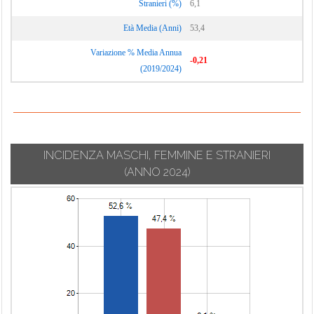
Stranieri (%)
6,1
Terruggia
Cassine
Montemarzino
Età Media (Anni)
53,4
Terzo
Morano sul Po
Cassinelle
Variazione % Media Annua
Ticineto
Morbello
-0,21
Castellania Coppi
(2019/2024)
Tortona
Mornese
Castellar
Treville
Guidobono
Morsasco
Trisobbio
Castellazzo
Murisengo
Bormida
Valenza
Novi Ligure
INCIDENZA MASCHI, FEMMINE E STRANIERI
Castelletto d'Erro
Valmacca
Occimiano
(ANNO 2024)
Castelletto
Vignale
Odalengo
d'Orba
Monferrato
Grande
Castelletto Merli
Vignole Borbera
Odalengo Piccolo
Castelletto
Viguzzolo
Olivola
Monferrato
Villadeati
Orsara Bormida
Castelnuovo
Villalvernia
Ottiglio
Bormida
Villamiroglio
Ovada
Castelnuovo