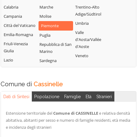
Bistagno
Rocca Grimalda
Gremiasco
Calabria
Marche
Trentino-Alto
Borghetto di
Roccaforte Ligure
Grognardo
Adige/Südtirol
Campania
Molise
Borbera
Rocchetta Ligure
Grondona
Umbria
Città del Vaticano
Piemonte
Borgo San
Rosignano
Guazzora
Valle
Martino
Emilia-Romagna
Puglia
Monferrato
d'Aosta/Vallée
Isola
Borgoratto
Friuli-Venezia
Repubblica di San
Sala Monferrato
d'Aoste
Sant'Antonio
Alessandrino
Giulia
Marino
Sale
Veneto
Lerma
Bosco Marengo
Lazio
Sardegna
San Cristoforo
Lu e Cuccaro
Bosio
Monferrato
San Giorgio
Bozzole
Monferrato
Malvicino
Comune di
Cassinelle
Brignano-
San Salvatore
Masio
Frascata
Monferrato
Dati di Sintesi
Popolazione
Famiglie
Età
Stranieri
Melazzo
Cabella Ligure
San Sebastiano
Merana
Camagna
Curone
Estensione territoriale del
Comune di CASSINELLE
e relativa densità
Mirabello
Monferrato
abitativa, abitanti per sesso e numero di famiglie residenti, età media
Sant'Agata Fossili
Monferrato
e incidenza degli stranieri
Camino
Sardigliano
Molare