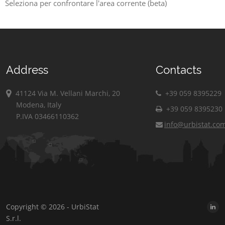
Seleziona per confrontare l'area corrente (beta)
Address
Contacts
41124 Via M. Vellani Marchi, 20
+39 059 8395229
Modena, Italy
+39 059 8395230
P.IVA 03466110362
info@urbistat.co
Copyright © 2026 - UrbiStat
S.r.l.