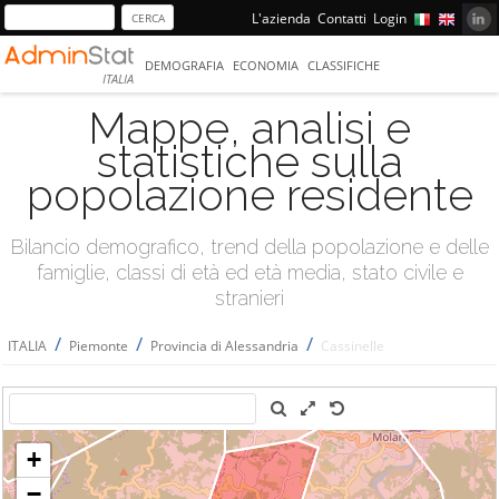
L'azienda
Contatti
Login
DEMOGRAFIA
ECONOMIA
CLASSIFICHE
ITALIA
Mappe, analisi e
statistiche sulla
popolazione residente
Bilancio demografico, trend della popolazione e delle
famiglie, classi di età ed età media, stato civile e
stranieri
/
/
/
ITALIA
Piemonte
Provincia di Alessandria
Cassinelle