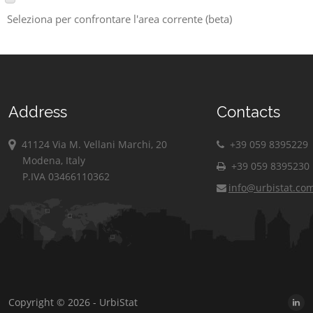
Seleziona per confrontare l'area corrente (beta)
Address
Contacts
41124 Via M. Vellani Marchi, 20
+39 059 8395229
Modena, Italy
+39 059 8395230
P.IVA 03466110362
info@urbistat.co
Copyright © 2026 - UrbiStat