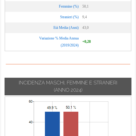
Vignate
Cornaredo
Femmine (%)
50,1
Villa Cortese
Stranieri (%)
9,4
Vimodrone
Età Media (Anni)
43,0
Vittuone
Variazione % Media Annua
Vizzolo
+0,28
(2019/2024)
Predabissi
Zibido San
Giacomo
INCIDENZA MASCHI, FEMMINE E STRANIERI
(ANNO 2024)