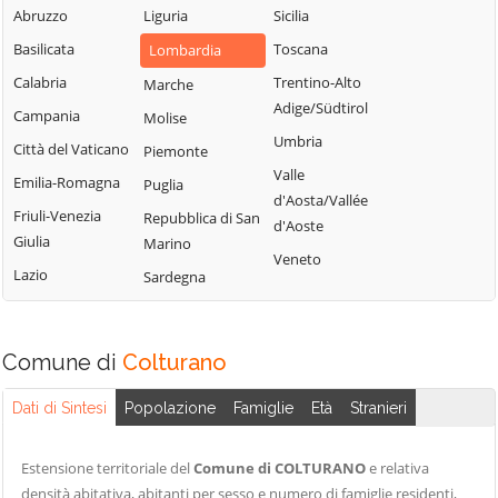
Milanese
Bubbiano
Abruzzo
Liguria
Sicilia
Locate di Triulzi
San Giorgio su
Buccinasco
Basilicata
Toscana
Lombardia
Magenta
Legnano
Buscate
Calabria
Trentino-Alto
Marche
Magnago
San Giuliano
Adige/Südtirol
Bussero
Campania
Molise
Marcallo con
Milanese
Umbria
Busto Garolfo
Casone
Città del Vaticano
Piemonte
San Vittore
Valle
Calvignasco
Masate
Emilia-Romagna
Puglia
Olona
d'Aosta/Vallée
Cambiago
Mediglia
Friuli-Venezia
Repubblica di San
San Zenone al
d'Aoste
Giulia
Marino
Lambro
Canegrate
Melegnano
Veneto
Lazio
Sardegna
Santo Stefano
Carpiano
Melzo
Ticino
Carugate
Mesero
Sedriano
Casarile
Milano
Comune di
Colturano
Segrate
Casorezzo
Morimondo
Senago
Dati di Sintesi
Popolazione
Famiglie
Età
Stranieri
Cassano d'Adda
Motta Visconti
Sesto San
Cassina de'
Nerviano
Giovanni
Estensione territoriale del
Comune di COLTURANO
e relativa
Pecchi
Nosate
densità abitativa, abitanti per sesso e numero di famiglie residenti,
Settala