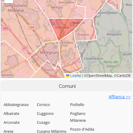
Comuni
Affianca >>
Abbiategrasso
Corsico
Pioltello
Albairate
Cuggiono
Pogliano
Milanese
Arconate
Cusago
Pozzo d'Adda
Arese
Cusano Milanino