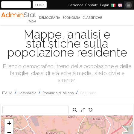
L'azienda
Contatti
Login
DEMOGRAFIA
ECONOMIA
CLASSIFICHE
ITALIA
Mappe, analisi e
statistiche sulla
popolazione residente
Bilancio demografico, trend della popolazione e delle
famiglie, classi di età ed età media, stato civile e
stranieri
/
/
/
ITALIA
Lombardia
Provincia di Milano
Colturano