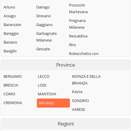
Pozzuolo
Arluno
Dairago
Martesana
Assago
Dresano
Pregnana
Baranzate
Gaggiano
Milanese
Bareggio
Garbagnate
Rescaldina
Milanese
Basiano
Rho
Gessate
Basiglio
Robecchetto con
Gorgonzola
Bellinzago
Induno
Province
Lombardo
Grezzago
Robecco sul
Bernate Ticino
Gudo Visconti
Naviglio
BERGAMO
LECCO
MONZA E DELLA
BRIANZA
Besate
Inveruno
Rodano
BRESCIA
LODI
PAVIA
Binasco
Inzago
Rosate
COMO
MANTOVA
SONDRIO
Boffalora sopra
Lacchiarella
Rozzano
CREMONA
MILANO
Ticino
VARESE
Lainate
San Colombano
Bollate
al Lambro
Legnano
Regioni
Bresso
San Donato
Liscate