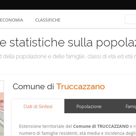
ECONOMIA
CLASSIFICHE
e statistiche sulla popol
della popolazione e delle famiglie, classi di età ed età me
Comune di
Truccazzano
Dati di Sintesi
Popolazione
Famig
Estensione territoriale del
Comune di TRUCCAZZANO
e r
numero di famiglie residenti, età media e incidenza degli