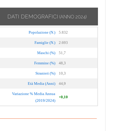
DATI DEMOGRAFICI
(ANNO 2024)
Popolazione (N.)
5.832
Famiglie (N.)
2.693
Maschi (%)
51,7
Femmine (%)
48,3
Stranieri (%)
10,3
Età Media (Anni)
44,9
Variazione % Media Annua
+0,10
(2019/2024)