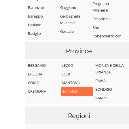
Pregnana
Baranzate
Gaggiano
Milanese
Bareggio
Garbagnate
Rescaldina
Milanese
Basiano
Rho
Gessate
Basiglio
Robecchetto con
Gorgonzola
Bellinzago
Induno
Lombardo
Grezzago
Province
Robecco sul
Bernate Ticino
Gudo Visconti
Naviglio
BERGAMO
LECCO
MONZA E DELLA
Besate
Inveruno
Rodano
BRIANZA
BRESCIA
LODI
Binasco
Inzago
Rosate
PAVIA
COMO
MANTOVA
Boffalora sopra
Lacchiarella
Rozzano
SONDRIO
Ticino
CREMONA
MILANO
Lainate
San Colombano
VARESE
Bollate
al Lambro
Legnano
Bresso
San Donato
Liscate
Milanese
Regioni
Bubbiano
Locate di Triulzi
San Giorgio su
Buccinasco
Magenta