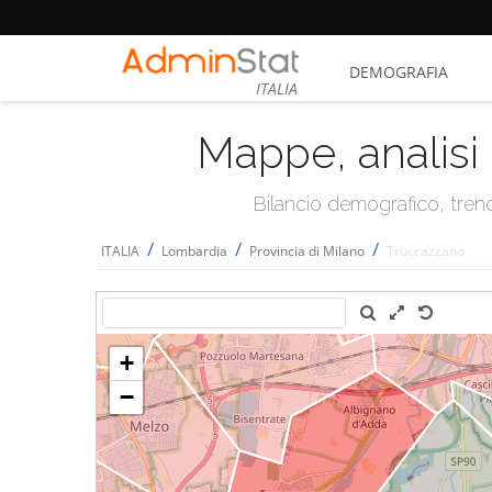
DEMOGRAFIA
ITALIA
Mappe, analisi 
Bilancio demografico, trend 
/
/
/
ITALIA
Lombardia
Provincia di Milano
Truccazzano