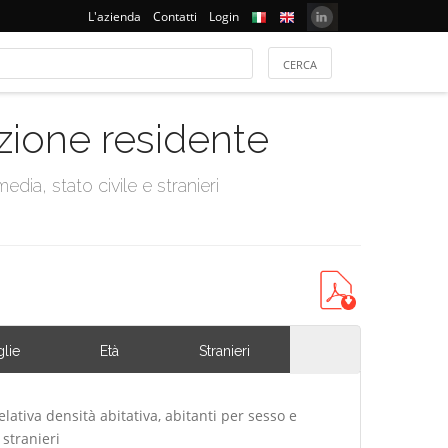
L'azienda
Contatti
Login
azione residente
dia, stato civile e stranieri
lie
Età
Stranieri
elativa densità abitativa, abitanti per sesso e
 stranieri