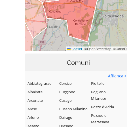
Comuni
Affianca 
Abbiategrasso
Corsico
Pioltello
Albairate
Cuggiono
Pogliano
Milanese
Arconate
Cusago
Pozzo d'Adda
Arese
Cusano Milanino
Pozzuolo
Arluno
Dairago
Martesana
Assago
Dresano