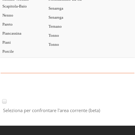
Scapitola-Baio
Senarega
Nenno
Senarega
Pareto
Ternano
Piancassina
Tonno
Piani
Tonno
Porcile
Seleziona per confrontare l'area corrente (beta)