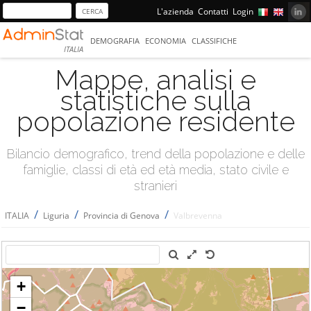
L'azienda
Contatti
Login
DEMOGRAFIA
ECONOMIA
CLASSIFICHE
ITALIA
Mappe, analisi e
statistiche sulla
popolazione residente
Bilancio demografico, trend della popolazione e delle
famiglie, classi di età ed età media, stato civile e
stranieri
/
/
/
ITALIA
Liguria
Provincia di Genova
Valbrevenna