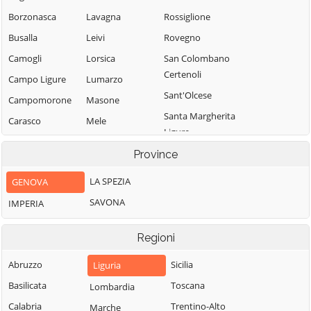
Borzonasca
Lavagna
Rossiglione
Busalla
Leivi
Rovegno
Camogli
Lorsica
San Colombano
Certenoli
Campo Ligure
Lumarzo
Sant'Olcese
Campomorone
Masone
Santa Margherita
Carasco
Mele
Ligure
Casarza Ligure
Mezzanego
Santo Stefano
Province
Casella
Mignanego
d'Aveto
LA SPEZIA
GENOVA
Castiglione
Moconesi
Savignone
Chiavarese
SAVONA
IMPERIA
Moneglia
Serra Riccò
Ceranesi
Montebruno
Sestri Levante
Regioni
Chiavari
Montoggio
Sori
Cicagna
Abruzzo
Sicilia
Liguria
Ne
Tiglieto
Cogoleto
Basilicata
Toscana
Lombardia
Neirone
Torriglia
Cogorno
Calabria
Trentino-Alto
Marche
Orero