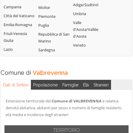
Tribogna
Adige/Südtirol
Coreglia Ligure
Campania
Molise
Pieve Ligure
Uscio
Umbria
Crocefieschi
Città del Vaticano
Piemonte
Portofino
Valbrevenna
Valle
Davagna
Emilia-Romagna
Puglia
Propata
Vobbia
d'Aosta/Vallée
Fascia
Friuli-Venezia
Repubblica di San
Rapallo
d'Aoste
Zoagli
Giulia
Marino
Favale di Malvaro
Veneto
Lazio
Sardegna
Comune di
Valbrevenna
Dati di Sintesi
Popolazione
Famiglie
Età
Stranieri
Estensione territoriale del
Comune di VALBREVENNA
e relativa
densità abitativa, abitanti per sesso e numero di famiglie residenti,
età media e incidenza degli stranieri
TERRITORIO