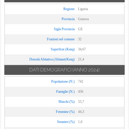
Regione
Liguria
Provincia
Genova
Sigla Provincia
GE
Frazioni nel comune
32
Superficie (Kmq)
34,67
Densità Abitativa (Abitanti/Kmq)
21,4
DATI DEMOGRAFICI
(ANNO 2024)
Popolazione (N.)
742
Famiglie (N.)
456
Maschi (%)
55,7
Femmine (%)
44,3
Stranieri (%)
1,6