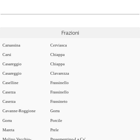
Frazioni
Carsassina
Cerviasca
Carsi
Chiappa
Casareggio
Chiappa
Casareggio
Clavarezza
Caselline
Frassinello
Caserza
Frassinello
Caserza
Frassineto
Cavanne-Roggione
Gorra
Gorra
Porcile
Mareta
Prele
Molino Vecchio-
Prosementino-La Ca'