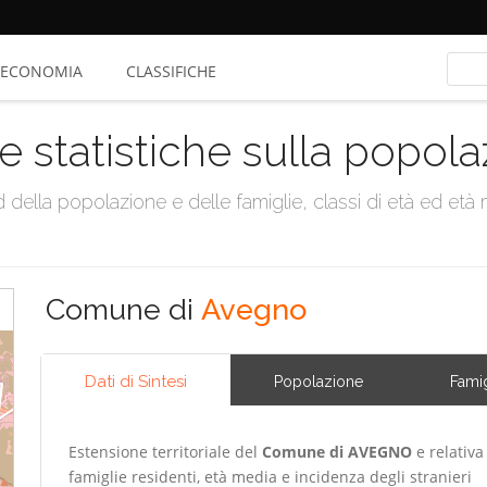
ECONOMIA
CLASSIFICHE
e statistiche sulla popol
della popolazione e delle famiglie, classi di età ed età me
Comune di
Avegno
Dati di Sintesi
Popolazione
Famig
Estensione territoriale del
Comune di AVEGNO
e relativa
famiglie residenti, età media e incidenza degli stranieri