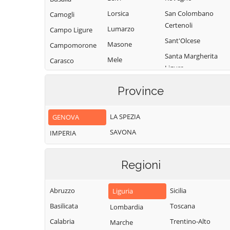
Lorsica
San Colombano
Camogli
Certenoli
Lumarzo
Campo Ligure
Sant'Olcese
Masone
Campomorone
Santa Margherita
Mele
Carasco
Ligure
Mezzanego
Casarza Ligure
Santo Stefano
Province
Mignanego
Casella
d'Aveto
Moconesi
Castiglione
Savignone
LA SPEZIA
GENOVA
Chiavarese
Moneglia
Serra Riccò
SAVONA
IMPERIA
Ceranesi
Montebruno
Sestri Levante
Chiavari
Montoggio
Sori
Regioni
Cicagna
Ne
Tiglieto
Cogoleto
Neirone
Torriglia
Abruzzo
Sicilia
Liguria
Cogorno
Orero
Tribogna
Basilicata
Toscana
Lombardia
Coreglia Ligure
Pieve Ligure
Uscio
Calabria
Trentino-Alto
Marche
Crocefieschi
Portofino