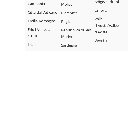
Adige/Südtirol
Valbrevenna
Campania
Molise
Davagna
Propata
Umbria
Vobbia
Città del Vaticano
Piemonte
Fascia
Rapallo
Valle
Zoagli
Emilia-Romagna
Puglia
Favale di Malvaro
d'Aosta/Vallée
Friuli-Venezia
Repubblica di San
d'Aoste
Giulia
Marino
Veneto
Lazio
Sardegna