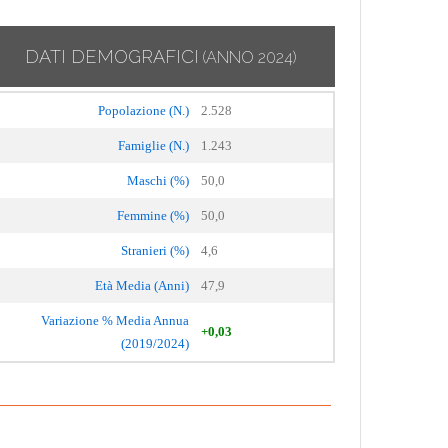
DATI DEMOGRAFICI
(ANNO 2024)
Popolazione (N.)
2.528
Famiglie (N.)
1.243
Maschi (%)
50,0
Femmine (%)
50,0
Stranieri (%)
4,6
Età Media (Anni)
47,9
Variazione % Media Annua
+0,03
(2019/2024)