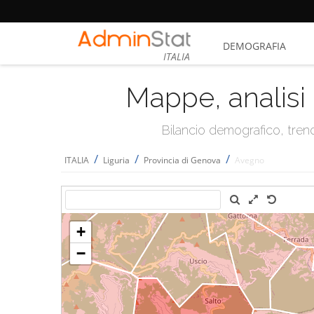
DEMOGRAFIA
ITALIA
Mappe, analisi 
Bilancio demografico, trend 
/
/
/
ITALIA
Liguria
Provincia di Genova
Avegno