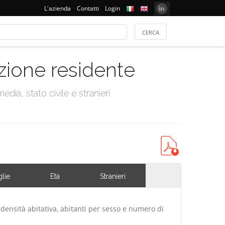
L'azienda
Contatti
Login
azione residente
dia, stato civile e stranieri
lie
Età
Stranieri
 densità abitativa, abitanti per sesso e numero di