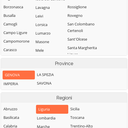
Borzonasca
Rossiglione
Lavagna
Busalla
Rovegno
Leivi
Camogli
San Colombano
Lorsica
Certenoli
Campo Ligure
Lumarzo
Sant'Olcese
Campomorone
Masone
Santa Margherita
Carasco
Mele
Ligure
Casarza Ligure
Mezzanego
Santo Stefano
Province
Casella
Mignanego
d'Aveto
LA SPEZIA
GENOVA
Castiglione
Moconesi
Savignone
Chiavarese
SAVONA
IMPERIA
Moneglia
Serra Riccò
Ceranesi
Montebruno
Sestri Levante
Regioni
Chiavari
Montoggio
Sori
Cicagna
Abruzzo
Sicilia
Liguria
Ne
Tiglieto
Cogoleto
Basilicata
Toscana
Lombardia
Neirone
Torriglia
Cogorno
Calabria
Trentino-Alto
Marche
Orero