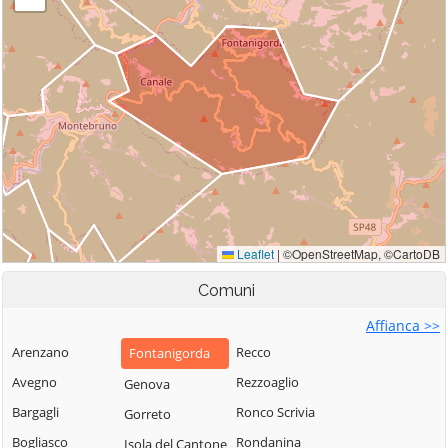
Comuni
Affianca >>
Arenzano
Recco
Fontanigorda
Avegno
Rezzoaglio
Genova
Bargagli
Ronco Scrivia
Gorreto
Bogliasco
Rondanina
Isola del Cantone