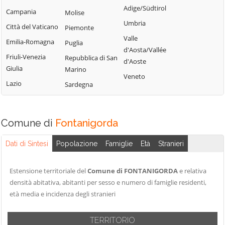
Tribogna
Adige/Südtirol
Coreglia Ligure
Campania
Molise
Pieve Ligure
Uscio
Umbria
Crocefieschi
Città del Vaticano
Piemonte
Portofino
Valbrevenna
Valle
Davagna
Emilia-Romagna
Puglia
Propata
Vobbia
d'Aosta/Vallée
Fascia
Friuli-Venezia
Repubblica di San
Rapallo
d'Aoste
Zoagli
Giulia
Marino
Favale di Malvaro
Veneto
Lazio
Sardegna
Comune di
Fontanigorda
Dati di Sintesi
Popolazione
Famiglie
Età
Stranieri
Estensione territoriale del
Comune di FONTANIGORDA
e relativa
densità abitativa, abitanti per sesso e numero di famiglie residenti,
età media e incidenza degli stranieri
TERRITORIO