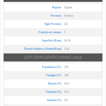
Regione
Liguria
Provincia
Genova
Sigla Provincia
GE
Frazioni nel comune
5
Superficie (Kmq)
16,16
Densità Abitativa (Abitanti/Kmq)
13,4
DATI DEMOGRAFICI
(ANNO 2024)
Popolazione (N.)
216
Famiglie (N.)
139
Maschi (%)
56,9
Femmine (%)
43,1
Stranieri (%)
5,6