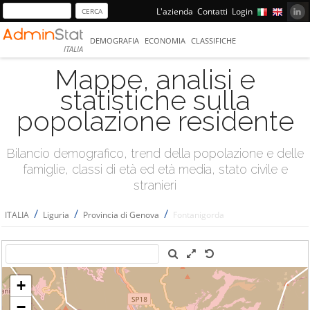
L'azienda
Contatti
Login
DEMOGRAFIA
ECONOMIA
CLASSIFICHE
ITALIA
Mappe, analisi e
statistiche sulla
popolazione residente
Bilancio demografico, trend della popolazione e delle
famiglie, classi di età ed età media, stato civile e
stranieri
/
/
/
ITALIA
Liguria
Provincia di Genova
Fontanigorda