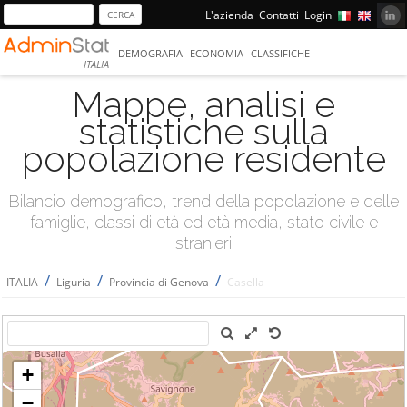
L'azienda
Contatti
Login
DEMOGRAFIA
ECONOMIA
CLASSIFICHE
ITALIA
Mappe, analisi e
statistiche sulla
popolazione residente
Bilancio demografico, trend della popolazione e delle
famiglie, classi di età ed età media, stato civile e
stranieri
/
/
/
ITALIA
Liguria
Provincia di Genova
Casella