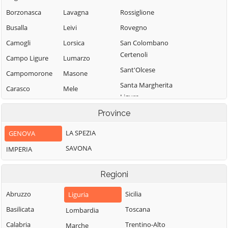
Borzonasca
Lavagna
Rossiglione
Busalla
Leivi
Rovegno
Camogli
Lorsica
San Colombano
Certenoli
Campo Ligure
Lumarzo
Sant'Olcese
Campomorone
Masone
Santa Margherita
Carasco
Mele
Ligure
Casarza Ligure
Mezzanego
Santo Stefano
Province
Mignanego
Casella
d'Aveto
LA SPEZIA
GENOVA
Moconesi
Castiglione
Savignone
Chiavarese
SAVONA
IMPERIA
Moneglia
Serra Riccò
Ceranesi
Montebruno
Sestri Levante
Regioni
Chiavari
Montoggio
Sori
Cicagna
Abruzzo
Sicilia
Liguria
Ne
Tiglieto
Cogoleto
Basilicata
Toscana
Lombardia
Neirone
Torriglia
Cogorno
Calabria
Trentino-Alto
Marche
Orero