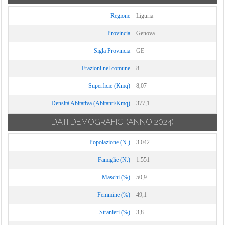
Regione
Liguria
Provincia
Genova
Sigla Provincia
GE
Frazioni nel comune
8
Superficie (Kmq)
8,07
Densità Abitativa (Abitanti/Kmq)
377,1
DATI DEMOGRAFICI
(ANNO 2024)
Popolazione (N.)
3.042
Famiglie (N.)
1.551
Maschi (%)
50,9
Femmine (%)
49,1
Stranieri (%)
3,8