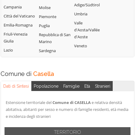
Tribogna
Adige/Südtirol
Coreglia Ligure
Campania
Molise
Pieve Ligure
Uscio
Umbria
Crocefieschi
Città del Vaticano
Piemonte
Portofino
Valbrevenna
Valle
Davagna
Emilia-Romagna
Puglia
Propata
Vobbia
d'Aosta/Vallée
Fascia
Friuli-Venezia
Repubblica di San
Rapallo
d'Aoste
Zoagli
Giulia
Marino
Favale di Malvaro
Veneto
Lazio
Sardegna
Comune di
Casella
Dati di Sintesi
Popolazione
Famiglie
Età
Stranieri
Estensione territoriale del
Comune di CASELLA
e relativa densità
abitativa, abitanti per sesso e numero di famiglie residenti, età media
e incidenza degli stranieri
TERRITORIO