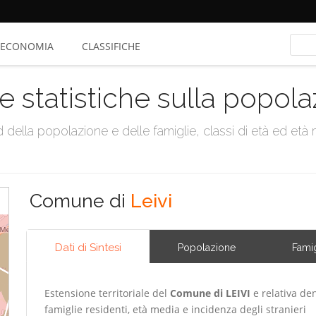
ECONOMIA
CLASSIFICHE
e statistiche sulla popol
della popolazione e delle famiglie, classi di età ed età me
Comune di
Leivi
Dati di Sintesi
Popolazione
Famig
Estensione territoriale del
Comune di LEIVI
e relativa den
famiglie residenti, età media e incidenza degli stranieri