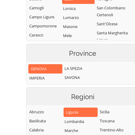
Camogli
San Colombano
Lorsica
Certenoli
Campo Ligure
Lumarzo
Sant'Olcese
Campomorone
Masone
Santa Margherita
Carasco
Mele
Ligure
Casarza Ligure
Mezzanego
Santo Stefano
Province
Casella
Mignanego
d'Aveto
Castiglione
Moconesi
Savignone
LA SPEZIA
GENOVA
Chiavarese
Moneglia
Serra Riccò
SAVONA
Ceranesi
IMPERIA
Montebruno
Sestri Levante
Chiavari
Montoggio
Sori
Regioni
Cicagna
Ne
Tiglieto
Cogoleto
Neirone
Torriglia
Abruzzo
Sicilia
Liguria
Cogorno
Orero
Tribogna
Basilicata
Toscana
Lombardia
Coreglia Ligure
Pieve Ligure
Uscio
Calabria
Trentino-Alto
Marche
Crocefieschi