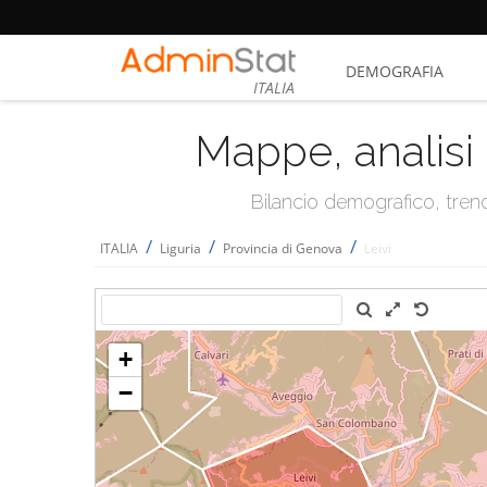
DEMOGRAFIA
ITALIA
Mappe, analisi 
Bilancio demografico, trend 
/
/
/
ITALIA
Liguria
Provincia di Genova
Leivi