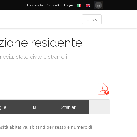
L'azienda
Contatti
Login
azione residente
dia, stato civile e stranieri
lie
Età
Stranieri
sità abitativa, abitanti per sesso e numero di