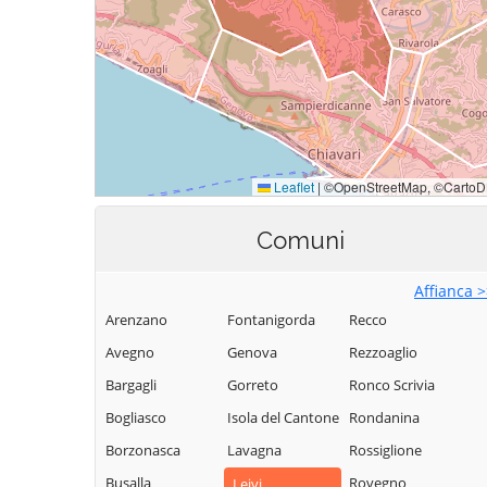
Comuni
Affianca 
Arenzano
Fontanigorda
Recco
Avegno
Genova
Rezzoaglio
Bargagli
Gorreto
Ronco Scrivia
Bogliasco
Isola del Cantone
Rondanina
Borzonasca
Lavagna
Rossiglione
Busalla
Rovegno
Leivi