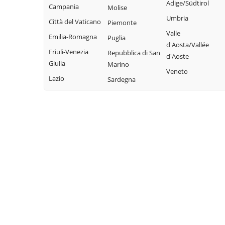
Portofino
Adige/Südtirol
Valbrevenna
Campania
Molise
Davagna
Propata
Umbria
Vobbia
Città del Vaticano
Piemonte
Fascia
Rapallo
Valle
Zoagli
Emilia-Romagna
Puglia
Favale di Malvaro
d'Aosta/Vallée
Friuli-Venezia
Repubblica di San
d'Aoste
Giulia
Marino
Veneto
Lazio
Sardegna