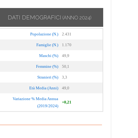
DATI DEMOGRAFICI
(ANNO 2024)
Popolazione (N.)
2.431
Famiglie (N.)
1.170
Maschi (%)
49,9
Femmine (%)
50,1
Stranieri (%)
3,3
Età Media (Anni)
49,0
Variazione % Media Annua
+0,21
(2019/2024)