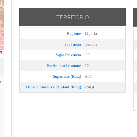
TERRITORIO
Regione
Liguria
Provincia
Genova
Sigla Provincia
GE
Frazioni nel comune
12
Superficie (Kmq)
9,71
>>
Densità Abitativa (Abitanti/Kmq)
250,4