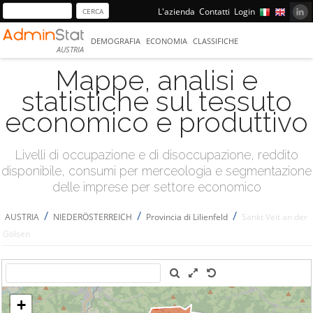
L'azienda
Contatti
Login
DEMOGRAFIA
ECONOMIA
CLASSIFICHE
AUSTRIA
Mappe, analisi e
statistiche sul tessuto
economico e produttivo
Livelli di occupazione e di disoccupazione, reddito
disponibile, consumi per merceologia e segmentazione
delle imprese per settore economico
/
/
/
AUSTRIA
NIEDERÖSTERREICH
Provincia di Lilienfeld
Sankt Veit an der
Gölsen