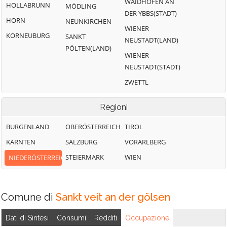
WAIDHOFEN AN
HOLLABRUNN
MÖDLING
DER YBBS(STADT)
HORN
NEUNKIRCHEN
WIENER
KORNEUBURG
SANKT
NEUSTADT(LAND)
PÖLTEN(LAND)
WIENER
NEUSTADT(STADT)
ZWETTL
Regioni
BURGENLAND
OBERÖSTERREICH
TIROL
KÄRNTEN
SALZBURG
VORARLBERG
STEIERMARK
WIEN
NIEDERÖSTERREICH
Comune di
Sankt veit an der gölsen
Dati di Sintesi
Consumi
Redditi
Occupazione