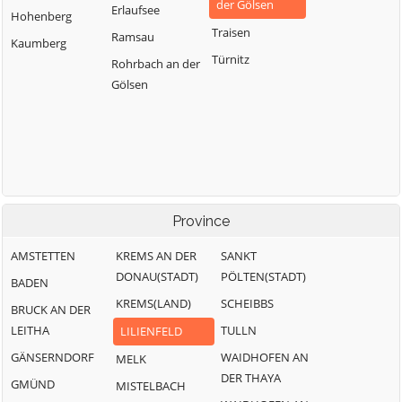
der Gölsen
Erlaufsee
Hohenberg
Traisen
Ramsau
Kaumberg
Türnitz
Rohrbach an der
Gölsen
Province
AMSTETTEN
KREMS AN DER
SANKT
DONAU(STADT)
PÖLTEN(STADT)
BADEN
KREMS(LAND)
SCHEIBBS
BRUCK AN DER
LEITHA
TULLN
LILIENFELD
GÄNSERNDORF
WAIDHOFEN AN
MELK
DER THAYA
GMÜND
MISTELBACH