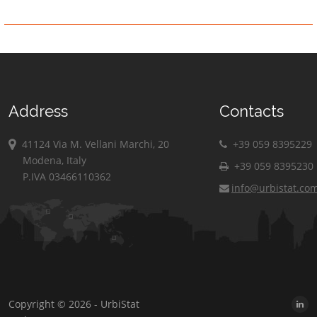
Address
Contacts
41124 Via M. Vellani Marchi, 20
+39 059 8395229
Modena, Italy
+39 059 8395230
P.IVA 03466110362
info@urbistat.co
Copyright © 2026 - UrbiStat