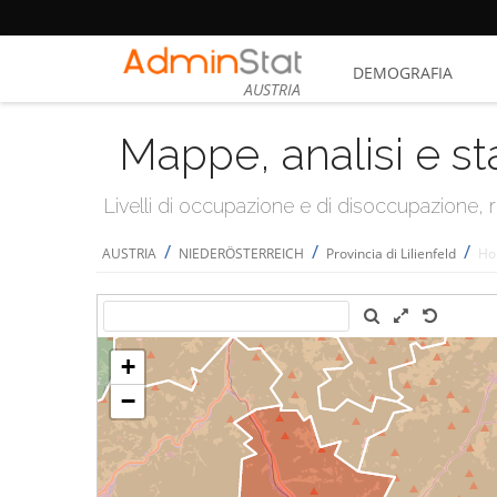
DEMOGRAFIA
AUSTRIA
Mappe, analisi e st
Livelli di occupazione e di disoccupazione
/
/
/
AUSTRIA
NIEDERÖSTERREICH
Provincia di Lilienfeld
Ho