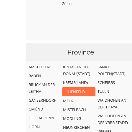
Gölsen
Province
AMSTETTEN
KREMS AN DER
SANKT
DONAU(STADT)
PÖLTEN(STADT)
BADEN
KREMS(LAND)
SCHEIBBS
BRUCK AN DER
LEITHA
TULLN
LILIENFELD
GÄNSERNDORF
WAIDHOFEN AN
MELK
DER THAYA
GMÜND
MISTELBACH
WAIDHOFEN AN
HOLLABRUNN
MÖDLING
DER YBBS(STADT)
HORN
NEUNKIRCHEN
WIENER