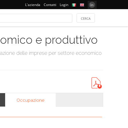
L'azienda
Contatti
Login
onomico e produttivo
tazione delle imprese per settore economico
Occupazione