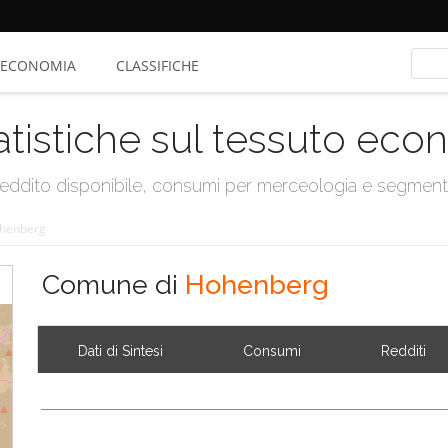
ECONOMIA
CLASSIFICHE
atistiche sul tessuto ec
, reddito disponibile, consumi per merceologia e segmen
henberg
Comune di
Hohenberg
Dati di Sintesi
Consumi
Redditi