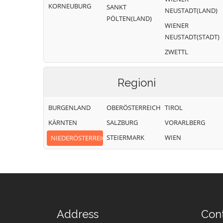
KORNEUBURG
SANKT
NEUSTADT(LAND)
PÖLTEN(LAND)
WIENER
NEUSTADT(STADT)
ZWETTL
Regioni
BURGENLAND
OBERÖSTERREICH
TIROL
KÄRNTEN
SALZBURG
VORARLBERG
STEIERMARK
WIEN
NIEDERÖSTERREICH
Address
Con