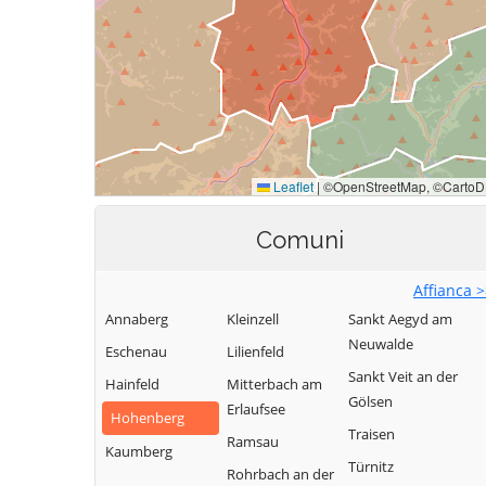
Comuni
Affianca 
Annaberg
Kleinzell
Sankt Aegyd am
Neuwalde
Eschenau
Lilienfeld
Sankt Veit an der
Hainfeld
Mitterbach am
Gölsen
Erlaufsee
Hohenberg
Traisen
Ramsau
Kaumberg
Türnitz
Rohrbach an der