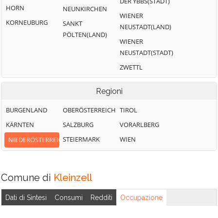
DER YBBS(STADT)
HORN
NEUNKIRCHEN
WIENER
KORNEUBURG
SANKT
NEUSTADT(LAND)
PÖLTEN(LAND)
WIENER
NEUSTADT(STADT)
ZWETTL
Regioni
BURGENLAND
OBERÖSTERREICH
TIROL
KÄRNTEN
SALZBURG
VORARLBERG
STEIERMARK
WIEN
NIEDERÖSTERREICH
Comune di
Kleinzell
Dati di Sintesi
Consumi
Redditi
Occupazione