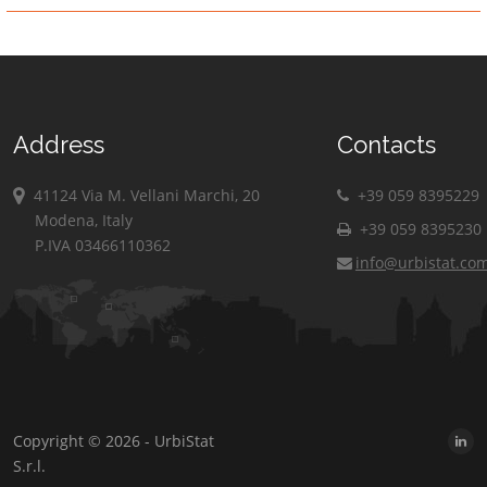
Address
Contacts
41124 Via M. Vellani Marchi, 20
+39 059 8395229
Modena, Italy
+39 059 8395230
P.IVA 03466110362
info@urbistat.co
Copyright © 2026 - UrbiStat
S.r.l.