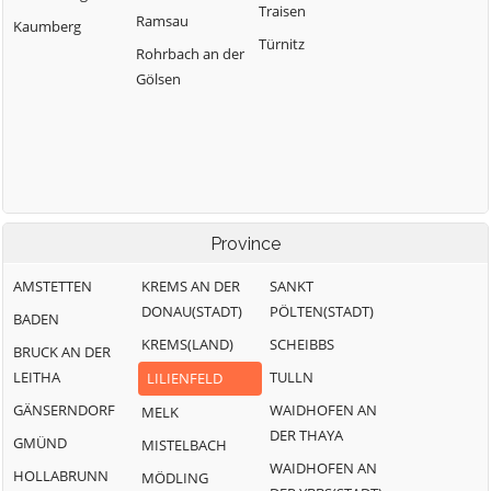
Traisen
Ramsau
Kaumberg
Türnitz
Rohrbach an der
Gölsen
Province
AMSTETTEN
KREMS AN DER
SANKT
DONAU(STADT)
PÖLTEN(STADT)
BADEN
KREMS(LAND)
SCHEIBBS
BRUCK AN DER
LEITHA
TULLN
LILIENFELD
GÄNSERNDORF
WAIDHOFEN AN
MELK
DER THAYA
GMÜND
MISTELBACH
WAIDHOFEN AN
HOLLABRUNN
MÖDLING