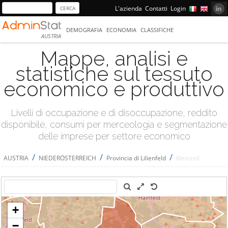
L'azienda
Contatti
Login
DEMOGRAFIA
ECONOMIA
CLASSIFICHE
AUSTRIA
Mappe, analisi e
statistiche sul tessuto
economico e produttivo
Livelli di occupazione e di disoccupazione, reddito
disponibile, consumi per merceologia e segmentazione
delle imprese per settore economico
/
/
/
AUSTRIA
NIEDERÖSTERREICH
Provincia di Lilienfeld
Kleinzell