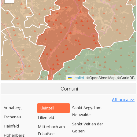
Comuni
Affianca >>
Annaberg
Sankt Aegyd am
Kleinzell
Neuwalde
Eschenau
Lilienfeld
Sankt Veit an der
Hainfeld
Mitterbach am
Gölsen
Erlaufsee
Hohenberg