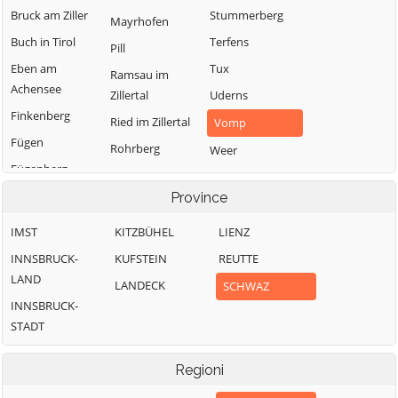
Bruck am Ziller
Stummerberg
Mayrhofen
Buch in Tirol
Terfens
Pill
Eben am
Tux
Ramsau im
Achensee
Zillertal
Uderns
Finkenberg
Ried im Zillertal
Vomp
Fügen
Rohrberg
Weer
Fügenberg
Schlitters
Weerberg
Gallzein
Province
Schwaz
Wiesing
Gerlos
Schwendau
Zell am Ziller
IMST
KITZBÜHEL
LIENZ
Gerlosberg
Stans
Zellberg
INNSBRUCK-
KUFSTEIN
REUTTE
Hainzenberg
LAND
LANDECK
SCHWAZ
INNSBRUCK-
STADT
Regioni