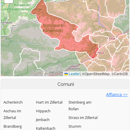
Comuni
Affianca >>
Achenkirch
Hart im Zillertal
Steinberg am
Rofan
Aschau im
Hippach
Zillertal
Strass im Zillertal
Jenbach
Brandberg
Stumm
Kaltenbach