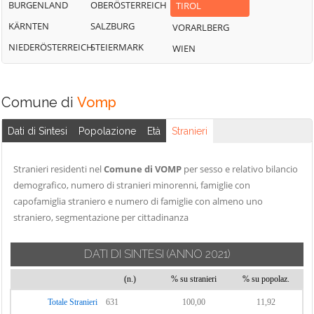
BURGENLAND
OBERÖSTERREICH
TIROL
KÄRNTEN
SALZBURG
VORARLBERG
NIEDERÖSTERREICH
STEIERMARK
WIEN
Comune di
Vomp
Dati di Sintesi
Popolazione
Età
Stranieri
Stranieri residenti nel
Comune di VOMP
per sesso e relativo bilancio
demografico, numero di stranieri minorenni, famiglie con
capofamiglia straniero e numero di famiglie con almeno uno
straniero, segmentazione per cittadinanza
DATI DI SINTESI
(ANNO 2021)
(n.)
% su stranieri
% su popolaz.
Totale Stranieri
631
100,00
11,92