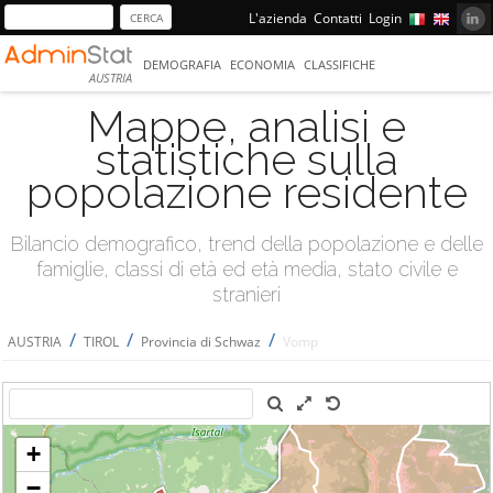
L'azienda
Contatti
Login
DEMOGRAFIA
ECONOMIA
CLASSIFICHE
AUSTRIA
Mappe, analisi e
statistiche sulla
popolazione residente
Bilancio demografico, trend della popolazione e delle
famiglie, classi di età ed età media, stato civile e
stranieri
/
/
/
AUSTRIA
TIROL
Provincia di Schwaz
Vomp