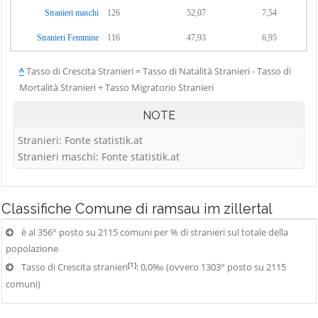
Stranieri maschi
126
52,07
7,54
Stranieri Femmine
116
47,93
6,95
^
Tasso di Crescita Stranieri = Tasso di Natalità Stranieri - Tasso di
Mortalità Stranieri + Tasso Migratorio Stranieri
NOTE
Stranieri: Fonte statistik.at
Stranieri maschi: Fonte statistik.at
Classifiche
Comune di ramsau im zillertal
è al 356° posto su 2115 comuni per % di stranieri sul totale della
popolazione
[1]
Tasso di Crescita stranieri
: 0,0‰ (ovvero 1303° posto su 2115
comuni)