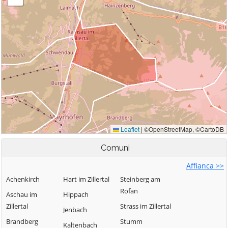
Comuni
Affianca >>
Achenkirch
Hart im Zillertal
Steinberg am
Rofan
Aschau im
Hippach
Zillertal
Strass im Zillertal
Jenbach
Brandberg
Stumm
Kaltenbach