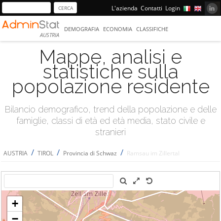
L'azienda
Contatti
Login
DEMOGRAFIA
ECONOMIA
CLASSIFICHE
AUSTRIA
Mappe, analisi e
statistiche sulla
popolazione residente
Bilancio demografico, trend della popolazione e delle
famiglie, classi di età ed età media, stato civile e
stranieri
/
/
/
AUSTRIA
TIROL
Provincia di Schwaz
Ramsau im Zillertal