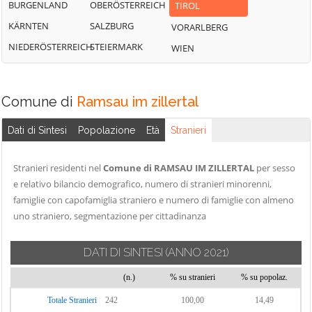
BURGENLAND
OBERÖSTERREICH
TIROL
KÄRNTEN
SALZBURG
VORARLBERG
NIEDERÖSTERREICH
STEIERMARK
WIEN
Comune di
Ramsau im zillertal
Dati di Sintesi
Popolazione
Età
Stranieri
Stranieri residenti nel
Comune di RAMSAU IM ZILLERTAL
per sesso
e relativo bilancio demografico, numero di stranieri minorenni,
famiglie con capofamiglia straniero e numero di famiglie con almeno
uno straniero, segmentazione per cittadinanza
DATI DI SINTESI
(ANNO 2021)
(n.)
% su stranieri
% su popolaz.
Totale Stranieri
242
100,00
14,49