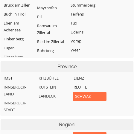
Bruck am Ziller
Stummerberg
Mayrhofen
Buch in Tirol
Terfens
Pill
Eben am
Tux
Ramsau im
Achensee
Uderns
Zillertal
Finkenberg
Vomp
Ried im Zillertal
Fügen
Weer
Rohrberg
Fügenberg
Weerberg
Schlitters
Gallzein
Province
Wiesing
Schwaz
Gerlos
Zell am Ziller
Schwendau
IMST
KITZBÜHEL
LIENZ
Gerlosberg
Zellberg
Stans
INNSBRUCK-
KUFSTEIN
REUTTE
Hainzenberg
LAND
LANDECK
SCHWAZ
INNSBRUCK-
STADT
Regioni