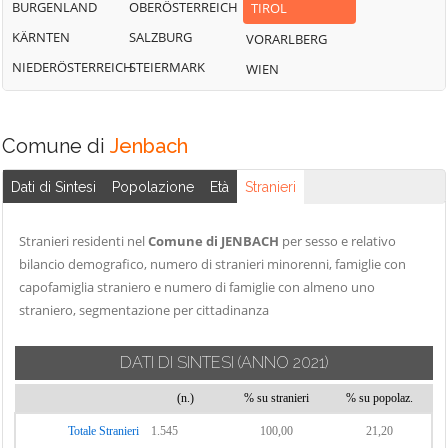
BURGENLAND
OBERÖSTERREICH
TIROL
KÄRNTEN
SALZBURG
VORARLBERG
NIEDERÖSTERREICH
STEIERMARK
WIEN
Comune di
Jenbach
Dati di Sintesi
Popolazione
Età
Stranieri
Stranieri residenti nel
Comune di JENBACH
per sesso e relativo
bilancio demografico, numero di stranieri minorenni, famiglie con
capofamiglia straniero e numero di famiglie con almeno uno
straniero, segmentazione per cittadinanza
DATI DI SINTESI
(ANNO 2021)
(n.)
% su stranieri
% su popolaz.
Totale Stranieri
1.545
100,00
21,20