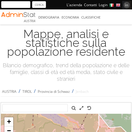
L'azienda
Contatti
Login
DEMOGRAFIA
ECONOMIA
CLASSIFICHE
AUSTRIA
Mappe, analisi e
statistiche sulla
popolazione residente
Bilancio demografico, trend della popolazione e delle
famiglie, classi di età ed età media, stato civile e
stranieri
/
/
/
AUSTRIA
TIROL
Provincia di Schwaz
Jenbach