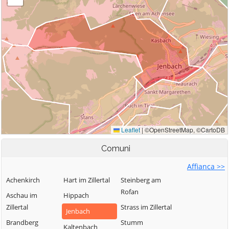
Comuni
Affianca >>
Achenkirch
Hart im Zillertal
Steinberg am
Rofan
Aschau im
Hippach
Zillertal
Strass im Zillertal
Jenbach
Brandberg
Stumm
Kaltenbach