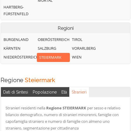
MURTAL
HARTBERG-
FÜRSTENFELD
Regioni
BURGENLAND
OBERÖSTERREICH
TIROL
KÄRNTEN
SALZBURG
VORARLBERG
NIEDERÖSTERREICH
WIEN
STEIERMARK
Regione
Steiermark
Dati di Sintesi
Popolazione
Età
Stranieri
Stranieri residenti nella
Regione STEIERMARK
per sesso e relativo
bilancio demografico, numero di stranieri minorenni, famiglie con
capofamiglia straniero e numero di famiglie con almeno uno
straniero, segmentazione per cittadinanza