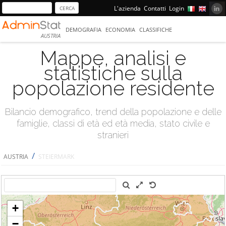
L'azienda
Contatti
Login
DEMOGRAFIA
ECONOMIA
CLASSIFICHE
AUSTRIA
Mappe, analisi e
statistiche sulla
popolazione residente
Bilancio demografico, trend della popolazione e delle
famiglie, classi di età ed età media, stato civile e
stranieri
/
AUSTRIA
STEIERMARK