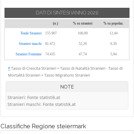
DATI DI SINTESI
(ANNO 2021)
(n.)
% su stranieri
% su popolaz.
Totale Stranieri
155.907
100,00
12,44
Stranieri maschi
81.472
52,26
6,50
Stranieri Femmine
74.435
47,74
5,94
^
Tasso di Crescita Stranieri = Tasso di Natalità Stranieri - Tasso di
Mortalità Stranieri + Tasso Migratorio Stranieri
NOTE
Stranieri: Fonte statistik.at
Stranieri maschi: Fonte statistik.at
Classifiche
Regione steiermark