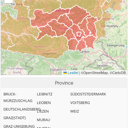
Province
BRUCK-
LEIBNITZ
SÜDOSTSTEIERMARK
MÜRZZUSCHLAG
LEOBEN
VOITSBERG
DEUTSCHLANDSBERG
LIEZEN
WEIZ
GRAZ(STADT)
MURAU
GRAZ-UMGEBUNG