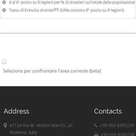
è al 6° posto su 9 regioni per % di stranieri sul totale della popolazione
[1]
Tasso di Crescita stranieri
: 0,0‰ (ovvero 6° posto su 9 regioni)
Seleziona per confrontare l'area corrente (beta)
Address
Contacts
41124 Via M. Vellani Marchi, 20
+39 059 8395229
Modena, Italy
+39 059 8395230