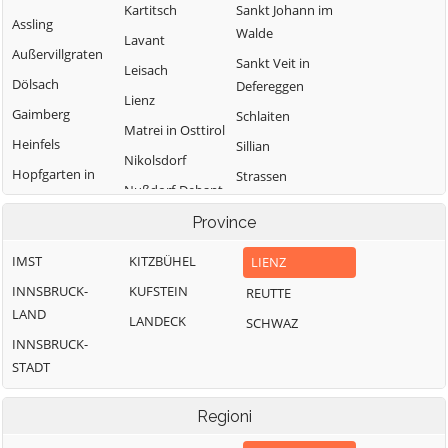
Kartitsch
Sankt Johann im
Assling
Walde
Lavant
Außervillgraten
Sankt Veit in
Leisach
Dölsach
Defereggen
Lienz
Gaimberg
Schlaiten
Matrei in Osttirol
Heinfels
Sillian
Nikolsdorf
Hopfgarten in
Strassen
Nußdorf-Debant
Defereggen
Thurn
Oberlienz
Province
Innervillgraten
Tristach
Obertilliach
IMST
KITZBÜHEL
LIENZ
Untertilliach
INNSBRUCK-
KUFSTEIN
REUTTE
Virgen
LAND
LANDECK
SCHWAZ
INNSBRUCK-
STADT
Regioni