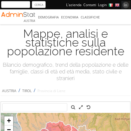
L'azienda
Contatti
Login
DEMOGRAFIA
ECONOMIA
CLASSIFICHE
AUSTRIA
Mappe, analisi e
statistiche sulla
popolazione residente
Bilancio demografico, trend della popolazione e delle
famiglie, classi di età ed età media, stato civile e
stranieri
/
/
AUSTRIA
TIROL
Provincia di Lienz