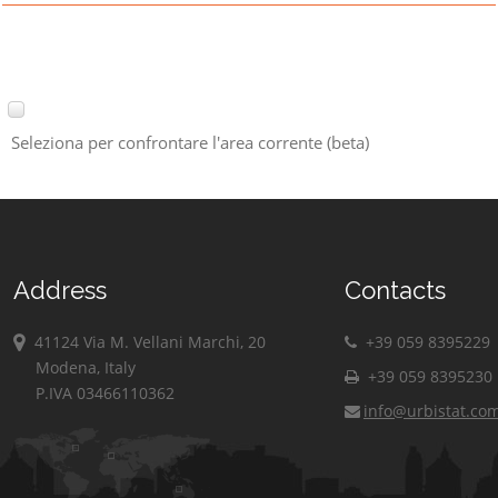
Seleziona per confrontare l'area corrente (beta)
Address
Contacts
41124 Via M. Vellani Marchi, 20
+39 059 8395229
Modena, Italy
+39 059 8395230
P.IVA 03466110362
info@urbistat.co