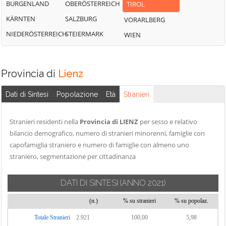
BURGENLAND
OBERÖSTERREICH
TIROL
KÄRNTEN
SALZBURG
VORARLBERG
NIEDERÖSTERREICH
STEIERMARK
WIEN
Provincia di
Lienz
Dati di Sintesi
Popolazione
Età
Stranieri
Stranieri residenti nella
Provincia di LIENZ
per sesso e relativo
bilancio demografico, numero di stranieri minorenni, famiglie con
capofamiglia straniero e numero di famiglie con almeno uno
straniero, segmentazione per cittadinanza
DATI DI SINTESI
(ANNO 2021)
(n.)
% su stranieri
% su popolaz.
Totale Stranieri
2.921
100,00
5,98