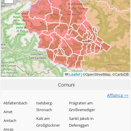
Comuni
Affianca >>
Abfaltersbach
Iselsberg-
Prägraten am
Stronach
Großvenediger
Ainet
Kals am
Sankt Jakob in
Amlach
Großglockner
Defereggen
Anras