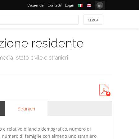
L'azienda
Contatti
Login
azione residente
dia, stato civile e stranieri
Stranieri
 e relativo bilancio demografico, numero di
 e numero di famiglie con almeno uno straniero,