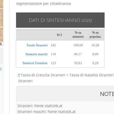
segmentazione per cittadinanza
DATI DI SINTESI
(ANNO 2021)
% su
% su
(n.)
stranieri
popolaz.
Totale Stranieri
242
100,00
18,28
Stranieri maschi
119
49,17
8,99
Stranieri Femmine
123
50,83
9,29
>>
^
Tasso di Crescita Stranieri = Tasso di Natalità Stranieri
Stranieri
NOT
Stranieri: Fonte statistik.at
Stranieri maschi: Fonte statistik.at