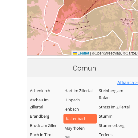
Comuni
Affianca 
Achenkirch
Hart im Zillertal
Steinberg am
Rofan
Aschau im
Hippach
Zillertal
Strass im Zillertal
Jenbach
Brandberg
Stumm
Kaltenbach
Bruck am Ziller
Stummerberg
Mayrhofen
Buch in Tirol
Terfens
Pill