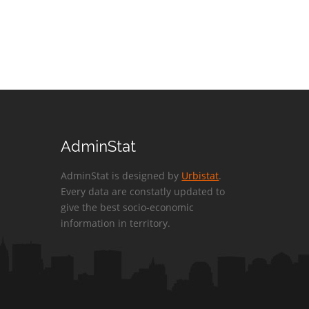
AdminStat
AdminStat is designed by
Urbistat
.
Every data are constatly updated to
give the best socio-economic
information in territory.