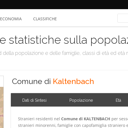
ECONOMIA
CLASSIFICHE
e statistiche sulla popol
della popolazione e delle famiglie, classi di età ed età me
Comune di
Kaltenbach
Dati di Sintesi
Popolazione
Età
Stranieri residenti nel
Comune di KALTENBACH
per sesso
stranieri minorenni, famiglie con capofamiglia straniero