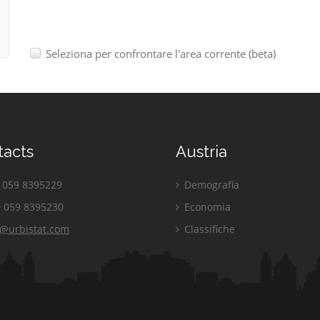
Seleziona per confrontare l'area corrente (beta)
tacts
Austria
059 8395229
Demografia
 059 8395230
Economia
o@urbistat.com
Classifiche