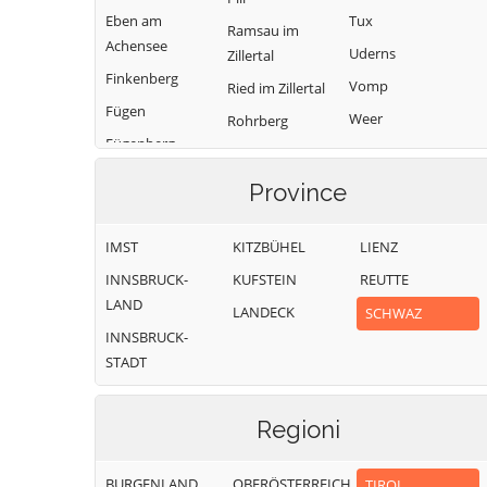
Eben am
Tux
Ramsau im
Achensee
Uderns
Zillertal
Finkenberg
Vomp
Ried im Zillertal
Fügen
Weer
Rohrberg
Fügenberg
Weerberg
Schlitters
Gallzein
Wiesing
Schwaz
Province
Gerlos
Zell am Ziller
Schwendau
Gerlosberg
IMST
KITZBÜHEL
LIENZ
Zellberg
Stans
Hainzenberg
INNSBRUCK-
KUFSTEIN
REUTTE
LAND
LANDECK
SCHWAZ
INNSBRUCK-
STADT
Regioni
BURGENLAND
OBERÖSTERREICH
TIROL