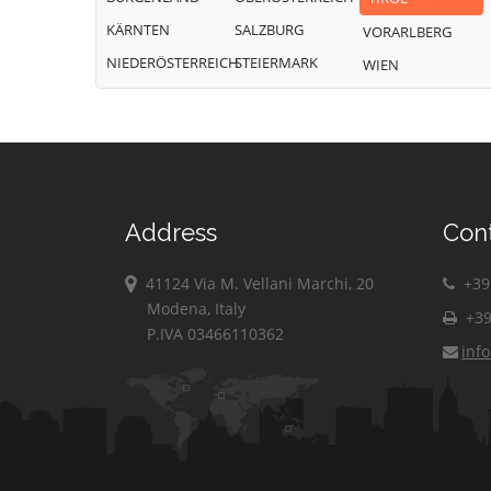
KÄRNTEN
SALZBURG
VORARLBERG
NIEDERÖSTERREICH
STEIERMARK
WIEN
Address
Con
41124 Via M. Vellani Marchi, 20
+39 
Modena, Italy
+39
P.IVA 03466110362
inf