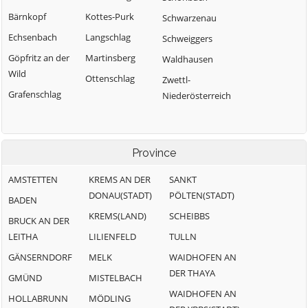
Bärnkopf
Kottes-Purk
Schwarzenau
Echsenbach
Langschlag
Schweiggers
Göpfritz an der
Martinsberg
Waldhausen
Wild
Ottenschlag
Zwettl-
Grafenschlag
Niederösterreich
Province
AMSTETTEN
KREMS AN DER
SANKT
DONAU(STADT)
PÖLTEN(STADT)
BADEN
KREMS(LAND)
SCHEIBBS
BRUCK AN DER
LEITHA
LILIENFELD
TULLN
GÄNSERNDORF
MELK
WAIDHOFEN AN
DER THAYA
GMÜND
MISTELBACH
WAIDHOFEN AN
HOLLABRUNN
MÖDLING