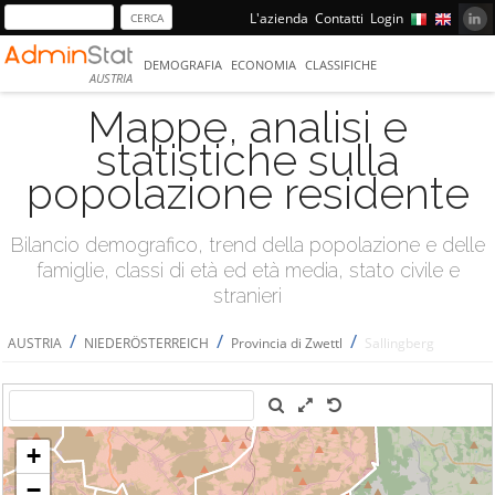
L'azienda
Contatti
Login
DEMOGRAFIA
ECONOMIA
CLASSIFICHE
AUSTRIA
Mappe, analisi e
statistiche sulla
popolazione residente
Bilancio demografico, trend della popolazione e delle
famiglie, classi di età ed età media, stato civile e
stranieri
/
/
/
AUSTRIA
NIEDERÖSTERREICH
Provincia di Zwettl
Sallingberg