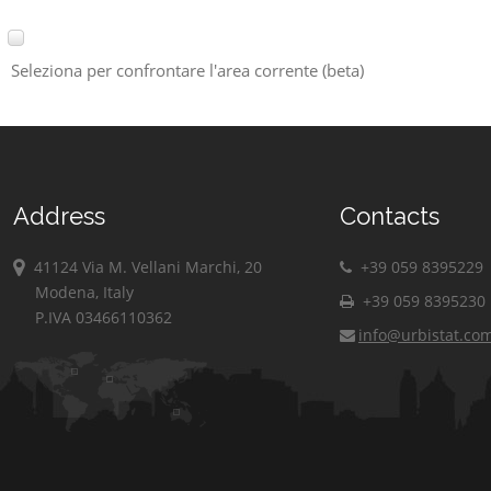
Seleziona per confrontare l'area corrente (beta)
Address
Contacts
41124 Via M. Vellani Marchi, 20
+39 059 8395229
Modena, Italy
+39 059 8395230
P.IVA 03466110362
info@urbistat.co