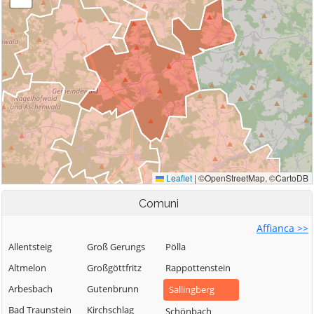
Comuni
Affianca >>
Allentsteig
Groß Gerungs
Pölla
Altmelon
Großgöttfritz
Rappottenstein
Arbesbach
Gutenbrunn
Sallingberg
Bad Traunstein
Kirchschlag
Schönbach