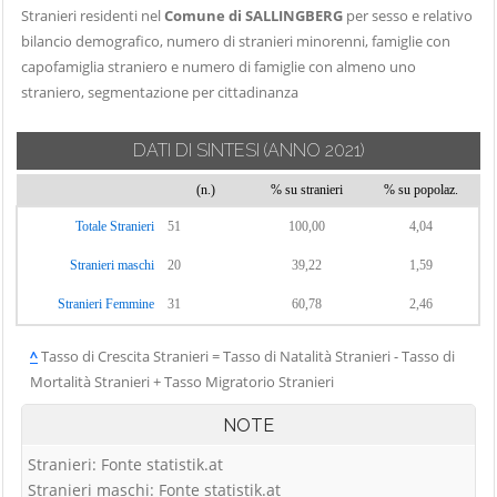
Stranieri residenti nel
Comune di SALLINGBERG
per sesso e relativo
bilancio demografico, numero di stranieri minorenni, famiglie con
capofamiglia straniero e numero di famiglie con almeno uno
straniero, segmentazione per cittadinanza
DATI DI SINTESI
(ANNO 2021)
(n.)
% su stranieri
% su popolaz.
Totale Stranieri
51
100,00
4,04
Stranieri maschi
20
39,22
1,59
Stranieri Femmine
31
60,78
2,46
^
Tasso di Crescita Stranieri = Tasso di Natalità Stranieri - Tasso di
Mortalità Stranieri + Tasso Migratorio Stranieri
NOTE
Stranieri: Fonte statistik.at
Stranieri maschi: Fonte statistik.at