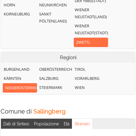
DER YBBS(STADT)
HORN
NEUNKIRCHEN
WIENER
KORNEUBURG
SANKT
NEUSTADT(LAND)
PÖLTEN(LAND)
WIENER
NEUSTADT(STADT)
ZWETTL
Regioni
BURGENLAND
OBERÖSTERREICH
TIROL
KÄRNTEN
SALZBURG
VORARLBERG
STEIERMARK
WIEN
NIEDERÖSTERREICH
Comune di
Sallingberg
Dati di Sintesi
Popolazione
Età
Stranieri