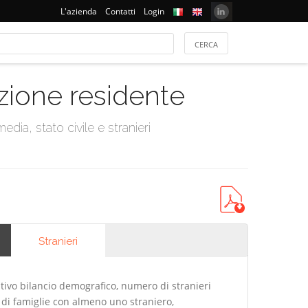
L'azienda
Contatti
Login
azione residente
dia, stato civile e stranieri
Stranieri
tivo bilancio demografico, numero di stranieri
di famiglie con almeno uno straniero,