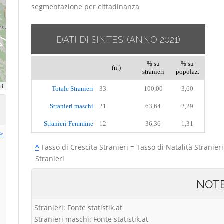
segmentazione per cittadinanza
DATI DI SINTESI
(ANNO 2021)
% su
% su
(n.)
stranieri
popolaz.
Totale Stranieri
33
100,00
3,60
Stranieri maschi
21
63,64
2,29
Stranieri Femmine
12
36,36
1,31
>>
^
Tasso di Crescita Stranieri = Tasso di Natalità Stranieri
Stranieri
NOT
Stranieri: Fonte statistik.at
Stranieri maschi: Fonte statistik.at