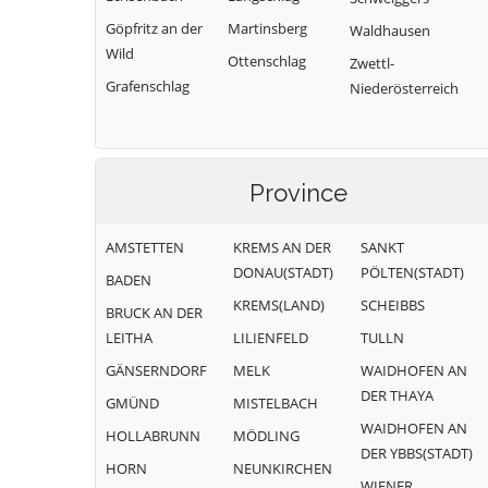
Göpfritz an der
Martinsberg
Waldhausen
Wild
Ottenschlag
Zwettl-
Grafenschlag
Niederösterreich
Province
AMSTETTEN
KREMS AN DER
SANKT
DONAU(STADT)
PÖLTEN(STADT)
BADEN
KREMS(LAND)
SCHEIBBS
BRUCK AN DER
LEITHA
LILIENFELD
TULLN
GÄNSERNDORF
MELK
WAIDHOFEN AN
DER THAYA
GMÜND
MISTELBACH
WAIDHOFEN AN
HOLLABRUNN
MÖDLING
DER YBBS(STADT)
HORN
NEUNKIRCHEN
WIENER