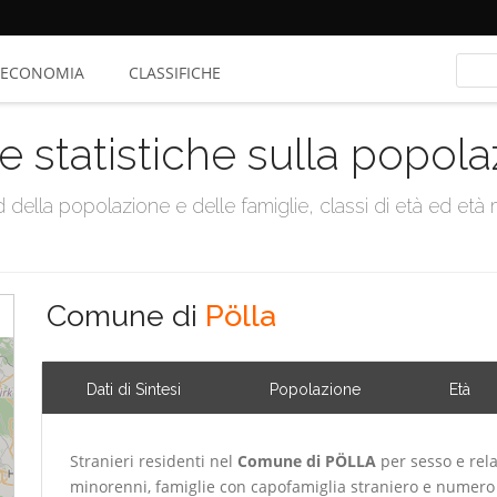
ECONOMIA
CLASSIFICHE
e statistiche sulla popol
della popolazione e delle famiglie, classi di età ed età me
Comune di
Pölla
Dati di Sintesi
Popolazione
Età
Stranieri residenti nel
Comune di PÖLLA
per sesso e rela
minorenni, famiglie con capofamiglia straniero e numero 