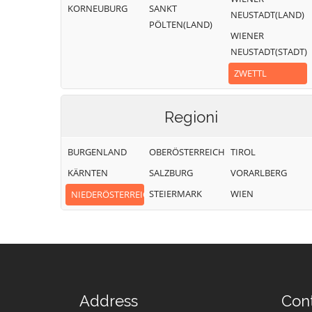
KORNEUBURG
SANKT
NEUSTADT(LAND)
PÖLTEN(LAND)
WIENER
NEUSTADT(STADT)
ZWETTL
Regioni
BURGENLAND
OBERÖSTERREICH
TIROL
KÄRNTEN
SALZBURG
VORARLBERG
STEIERMARK
WIEN
NIEDERÖSTERREICH
Address
Con