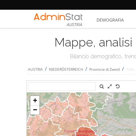
DEMOGRAFIA
AUSTRIA
Mappe, analisi 
Bilancio demografico, trend 
/
/
/
AUSTRIA
NIEDERÖSTERREICH
Provincia di Zwettl
Pölla