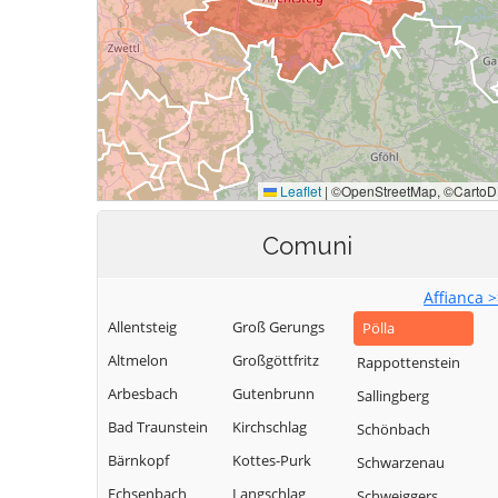
Comuni
Affianca 
Allentsteig
Groß Gerungs
Pölla
Altmelon
Großgöttfritz
Rappottenstein
Arbesbach
Gutenbrunn
Sallingberg
Bad Traunstein
Kirchschlag
Schönbach
Bärnkopf
Kottes-Purk
Schwarzenau
Echsenbach
Langschlag
Schweiggers