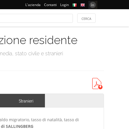
L'azienda
Contatti
Login
azione residente
dia, stato civile e stranieri
Stranieri
ldo migratorio, tasso di natalità, tasso di
di SALLINGBERG