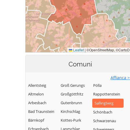
Comuni
Affianca 
Allentsteig
Groß Gerungs
Pölla
Altmelon
Großgöttfritz
Rappottenstein
Arbesbach
Gutenbrunn
Sallingberg
Bad Traunstein
Kirchschlag
Schönbach
Bärnkopf
Kottes-Purk
Schwarzenau
Echsenbach
Langschlag
Schweiggers