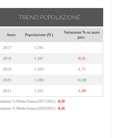
TREND POPOLAZIONE
Variazione % su anno
Anno
Popolazione (N.)
prec.
2017
1.291
-
2018
1.287
-0,31
2019
1.265
-1,71
2020
1.280
+1,19
2021
1.261
-1,48
riazione % Media Annua (2017/2021):
-0,59
riazione % Media Annua (2019/2021):
-0,16