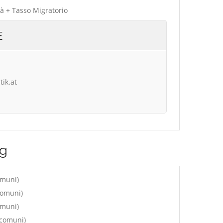
tà + Tasso Migratorio
E
tik.at
rg
omuni)
comuni)
omuni)
 comuni)