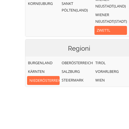
KORNEUBURG
SANKT
NEUSTADT(LAND)
PÖLTEN(LAND)
WIENER
NEUSTADT(STADT)
ZWETTL
Regioni
BURGENLAND
OBERÖSTERREICH
TIROL
KÄRNTEN
SALZBURG
VORARLBERG
STEIERMARK
WIEN
NIEDERÖSTERREICH