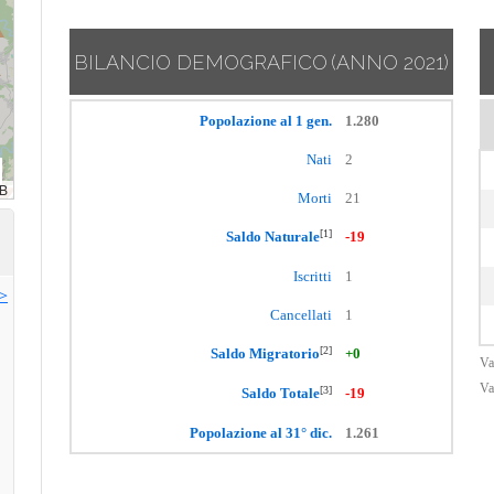
BILANCIO DEMOGRAFICO
(ANNO 2021)
Popolazione al 1 gen.
1.280
Nati
2
Morti
21
[1]
Saldo Naturale
-19
Iscritti
1
>>
Cancellati
1
[2]
Saldo Migratorio
+0
Va
Va
[3]
Saldo Totale
-19
Popolazione al 31° dic.
1.261