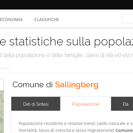
ECONOMIA
CLASSIFICHE
e statistiche sulla popol
della popolazione e delle famiglie, classi di età ed età me
ngberg
Comune di
Sallingberg
Popolazione
Dati di Sintesi
Età
Popolazione residente e relativo trend, saldo naturale e sa
mortalità, tasso di crescita e tasso migratorionel
Comune 