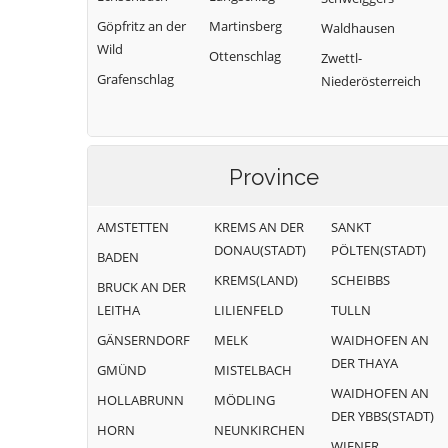
Göpfritz an der
Martinsberg
Waldhausen
Wild
Ottenschlag
Zwettl-
Grafenschlag
Niederösterreich
Province
AMSTETTEN
KREMS AN DER
SANKT
DONAU(STADT)
PÖLTEN(STADT)
BADEN
KREMS(LAND)
SCHEIBBS
BRUCK AN DER
LEITHA
LILIENFELD
TULLN
GÄNSERNDORF
MELK
WAIDHOFEN AN
DER THAYA
GMÜND
MISTELBACH
WAIDHOFEN AN
HOLLABRUNN
MÖDLING
DER YBBS(STADT)
HORN
NEUNKIRCHEN
WIENER