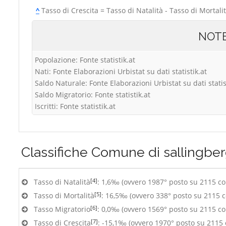
^
Tasso di Crescita = Tasso di Natalità - Tasso di Mortali
NOT
Popolazione: Fonte statistik.at
Nati: Fonte Elaborazioni Urbistat su dati statistik.at
Saldo Naturale: Fonte Elaborazioni Urbistat su dati statis
Saldo Migratorio: Fonte statistik.at
Iscritti: Fonte statistik.at
Classifiche
Comune di sallingbe
[4]
Tasso di Natalità
: 1,6‰ (ovvero 1987° posto su 2115 c
[5]
Tasso di Mortalità
: 16,5‰ (ovvero 338° posto su 2115 
[6]
Tasso Migratorio
: 0,0‰ (ovvero 1569° posto su 2115 c
[7]
Tasso di Crescita
: -15,1‰ (ovvero 1970° posto su 2115