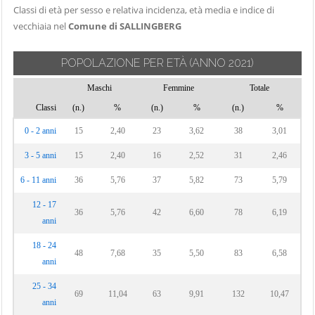
Classi di età per sesso e relativa incidenza, età media e indice di
vecchiaia nel
Comune di SALLINGBERG
POPOLAZIONE PER ETÀ
(ANNO 2021)
Maschi
Femmine
Totale
Classi
(n.)
%
(n.)
%
(n.)
%
0 - 2 anni
15
2,40
23
3,62
38
3,01
3 - 5 anni
15
2,40
16
2,52
31
2,46
6 - 11 anni
36
5,76
37
5,82
73
5,79
12 - 17
36
5,76
42
6,60
78
6,19
anni
18 - 24
48
7,68
35
5,50
83
6,58
anni
25 - 34
69
11,04
63
9,91
132
10,47
anni