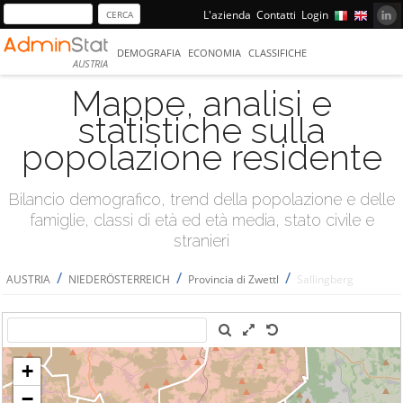
L'azienda
Contatti
Login
DEMOGRAFIA
ECONOMIA
CLASSIFICHE
AUSTRIA
Mappe, analisi e
statistiche sulla
popolazione residente
Bilancio demografico, trend della popolazione e delle
famiglie, classi di età ed età media, stato civile e
stranieri
/
/
/
AUSTRIA
NIEDERÖSTERREICH
Provincia di Zwettl
Sallingberg