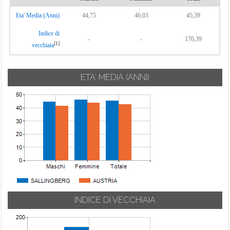
Eta' Media (Anni)
44,75
46,03
45,39
Indice di
-
-
170,39
[1]
vecchiaia
ETA' MEDIA (ANNI)
INDICE DI VECCHIAIA