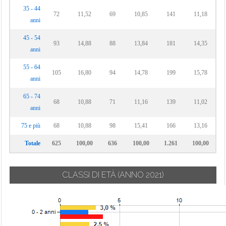
35 - 44
72
11,52
69
10,85
141
11,18
anni
45 - 54
93
14,88
88
13,84
181
14,35
anni
55 - 64
105
16,80
94
14,78
199
15,78
anni
65 - 74
68
10,88
71
11,16
139
11,02
anni
75 e più
68
10,88
98
15,41
166
13,16
Totale
625
100,00
636
100,00
1.261
100,00
CLASSI DI ETÀ
(ANNO 2021)