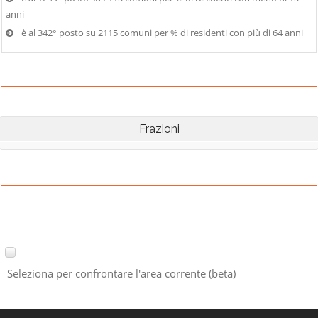
anni
è al 342° posto su 2115 comuni per % di residenti con più di 64 anni
Frazioni
Seleziona per confrontare l'area corrente (beta)