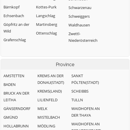
Bärnkopf
Kottes-Purk
Schwarzenau
Echsenbach
Langschlag
Schweiggers
Göpfritz an der
Martinsberg
Waldhausen
Wild
Ottenschlag
Zwettl-
Grafenschlag
Niederösterreich
Province
AMSTETTEN
KREMS AN DER
SANKT
DONAU(STADT)
PÖLTEN(STADT)
BADEN
KREMS(LAND)
SCHEIBBS
BRUCK AN DER
LEITHA
LILIENFELD
TULLN
GÄNSERNDORF
MELK
WAIDHOFEN AN
DER THAYA
GMÜND
MISTELBACH
WAIDHOFEN AN
HOLLABRUNN
MÖDLING