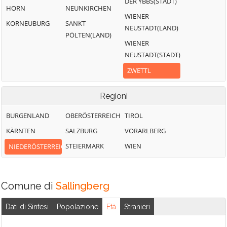
DER YBBS(STADT)
HORN
NEUNKIRCHEN
WIENER
KORNEUBURG
SANKT
NEUSTADT(LAND)
PÖLTEN(LAND)
WIENER
NEUSTADT(STADT)
ZWETTL
Regioni
BURGENLAND
OBERÖSTERREICH
TIROL
KÄRNTEN
SALZBURG
VORARLBERG
STEIERMARK
WIEN
NIEDERÖSTERREICH
Comune di
Sallingberg
Dati di Sintesi
Popolazione
Età
Stranieri