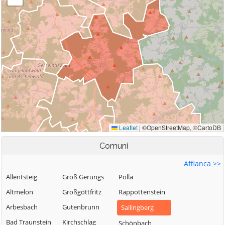
Comuni
Affianca >>
Allentsteig
Groß Gerungs
Pölla
Altmelon
Großgöttfritz
Rappottenstein
Arbesbach
Gutenbrunn
Sallingberg
Bad Traunstein
Kirchschlag
Schönbach