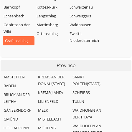
Bärnkopf
Kottes-Purk
Schwarzenau
Echsenbach
Langschlag
Schweiggers
Göpfritz an der
Martinsberg
Waldhausen
Wild
Ottenschlag
Zwettl-
Niederösterreich
Grafenschlag
Province
AMSTETTEN
KREMS AN DER
SANKT
DONAU(STADT)
PÖLTEN(STADT)
BADEN
KREMS(LAND)
SCHEIBBS
BRUCK AN DER
LEITHA
LILIENFELD
TULLN
GÄNSERNDORF
MELK
WAIDHOFEN AN
DER THAYA
GMÜND
MISTELBACH
WAIDHOFEN AN
HOLLABRUNN
MÖDLING