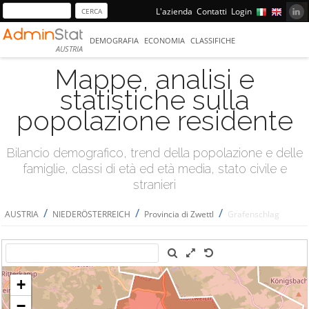
L'azienda
Contatti
Login
DEMOGRAFIA
ECONOMIA
CLASSIFICHE
AUSTRIA
Mappe, analisi e
statistiche sulla
popolazione residente
Bilancio demografico, trend della popolazione e delle
famiglie, classi di età ed età media, stato civile e
stranieri
/
/
/
AUSTRIA
NIEDERÖSTERREICH
Provincia di Zwettl
Grafenschlag