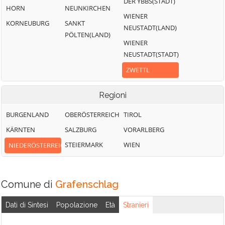
DER YBBS(STADT)
HORN
NEUNKIRCHEN
WIENER
KORNEUBURG
SANKT
NEUSTADT(LAND)
PÖLTEN(LAND)
WIENER
NEUSTADT(STADT)
ZWETTL
Regioni
BURGENLAND
OBERÖSTERREICH
TIROL
KÄRNTEN
SALZBURG
VORARLBERG
STEIERMARK
WIEN
NIEDERÖSTERREICH
Comune di
Grafenschlag
Dati di Sintesi
Popolazione
Età
Stranieri