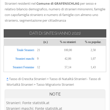
Stranieri residenti nel
Comune di GRAFENSCHLAG
per sesso e
relativo bilancio demografico, numero di stranieri minorenni, famiglie
con capofamiglia straniero e numero di famiglie con almeno uno
straniero, segmentazione per cittadinanza
DATI DI SINTESI
(ANNO 2021)
(n.)
% su stranieri
% su popolaz.
Totale Stranieri
21
100,00
2,50
Stranieri maschi
9
42,86
1,07
Stranieri Femmine
12
57,14
1,43
^
Tasso di Crescita Stranieri = Tasso di Natalità Stranieri - Tasso di
Mortalità Stranieri + Tasso Migratorio Stranieri
NOTE
Stranieri: Fonte statistik.at
Stranieri maschi: Fonte statistik.at