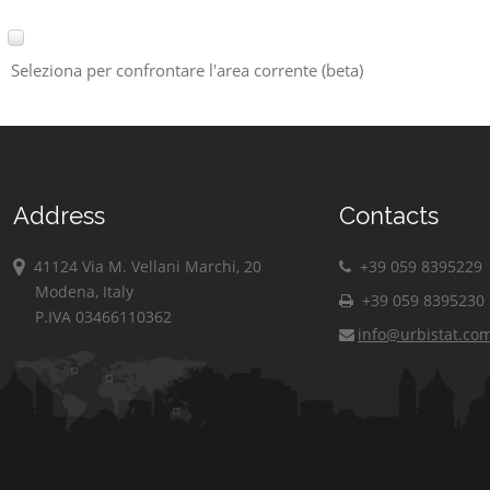
Seleziona per confrontare l'area corrente (beta)
Address
Contacts
41124 Via M. Vellani Marchi, 20
+39 059 8395229
Modena, Italy
+39 059 8395230
P.IVA 03466110362
info@urbistat.co