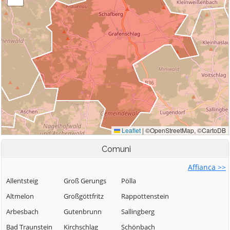
Comuni
Affianca >>
Allentsteig
Groß Gerungs
Pölla
Altmelon
Großgöttfritz
Rappottenstein
Arbesbach
Gutenbrunn
Sallingberg
Bad Traunstein
Kirchschlag
Schönbach