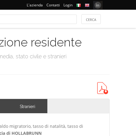
L'azienda
Contatti
Login
azione residente
dia, stato civile e stranieri
Stranieri
ldo migratorio, tasso di natalità, tasso di
ncia di HOLLABRUNN