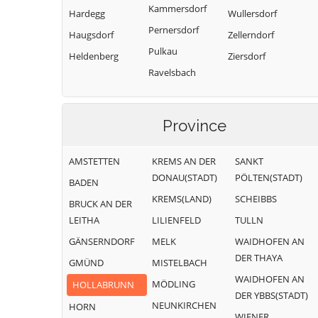
Kammersdorf
Hardegg
Wullersdorf
Pernersdorf
Haugsdorf
Zellerndorf
Pulkau
Heldenberg
Ziersdorf
Ravelsbach
Province
AMSTETTEN
KREMS AN DER
SANKT
DONAU(STADT)
PÖLTEN(STADT)
BADEN
KREMS(LAND)
SCHEIBBS
BRUCK AN DER
LEITHA
LILIENFELD
TULLN
GÄNSERNDORF
MELK
WAIDHOFEN AN
DER THAYA
GMÜND
MISTELBACH
WAIDHOFEN AN
MÖDLING
HOLLABRUNN
DER YBBS(STADT)
NEUNKIRCHEN
HORN
WIENER