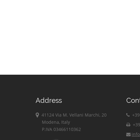
Address
Con
41124 Via M. Vellani Marchi, 20
+39 
Modena, Italy
+39
P.IVA 03466110362
inf