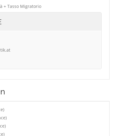
tà + Tasso Migratorio
E
tik.at
nn
ce)
nce)
ce)
ce)