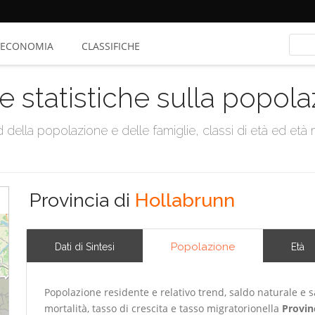
ECONOMIA
CLASSIFICHE
e statistiche sulla popol
della popolazione e delle famiglie, classi di età ed età me
Provincia di
Hollabrunn
Popolazione
Dati di Sintesi
Età
Popolazione residente e relativo trend, saldo naturale e sa
mortalità, tasso di crescita e tasso migratorionella
Provi