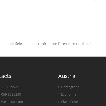
Seleziona per confrontare l'area corrente (beta)
tacts
Austria
059 8395229
Demografia
 059 8395230
Economia
o@urbistat.com
Classifiche