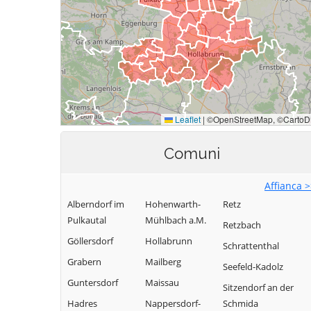
Comuni
Affianca 
Alberndorf im
Hohenwarth-
Retz
Pulkautal
Mühlbach a.M.
Retzbach
Göllersdorf
Hollabrunn
Schrattenthal
Grabern
Mailberg
Seefeld-Kadolz
Guntersdorf
Maissau
Sitzendorf an der
Hadres
Nappersdorf-
Schmida