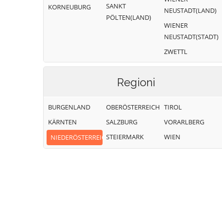
SANKT
KORNEUBURG
NEUSTADT(LAND)
PÖLTEN(LAND)
WIENER
NEUSTADT(STADT)
ZWETTL
Regioni
BURGENLAND
OBERÖSTERREICH
TIROL
KÄRNTEN
SALZBURG
VORARLBERG
STEIERMARK
WIEN
NIEDERÖSTERREICH