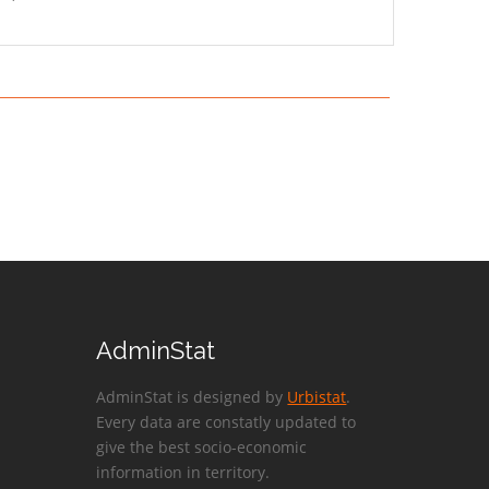
AdminStat
AdminStat is designed by
Urbistat
.
Every data are constatly updated to
give the best socio-economic
information in territory.