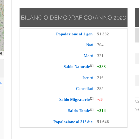
BILANCIO DEMOGRAFICO
(ANNO 2021)
Popolazione al 1 gen.
51.332
Nati
704
Morti
321
[1]
Saldo Naturale
+383
Iscritti
216
>>
Cancellati
285
[2]
Saldo Migratorio
-69
Va
Va
[3]
Saldo Totale
+314
Popolazione al 31° dic.
51.646