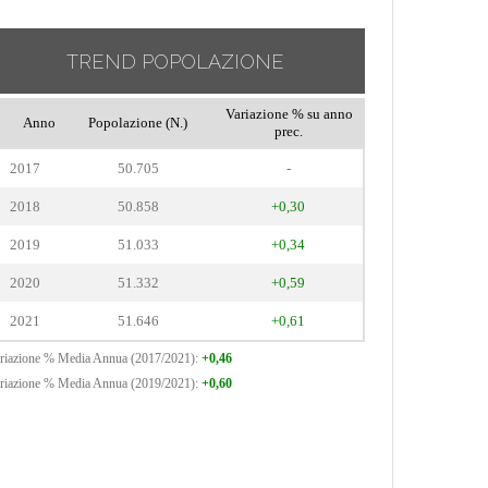
TREND POPOLAZIONE
Variazione % su anno
Anno
Popolazione (N.)
prec.
2017
50.705
-
2018
50.858
+0,30
2019
51.033
+0,34
2020
51.332
+0,59
2021
51.646
+0,61
riazione % Media Annua (2017/2021):
+0,46
riazione % Media Annua (2019/2021):
+0,60