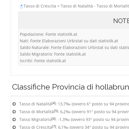
^
Tasso di Crescita = Tasso di Natalità - Tasso di Mortali
NOT
Popolazione: Fonte statistik.at
Nati: Fonte Elaborazioni Urbistat su dati statistik.at
Saldo Naturale: Fonte Elaborazioni Urbistat su dati statis
Saldo Migratorio: Fonte statistik.at
Iscritti: Fonte statistik.at
Classifiche
Provincia di hollabru
[4]
Tasso di Natalità
: 13,7‰ (ovvero 6° posto su 94 provin
[5]
Tasso di Mortalità
: 6,2‰ (ovvero 91° posto su 94 provi
[6]
Tasso Migratorio
: -1,3‰ (ovvero 93° posto su 94 provin
[7]
Tasso di Crescita
: 6,1‰ (ovvero 34° posto su 94 provin