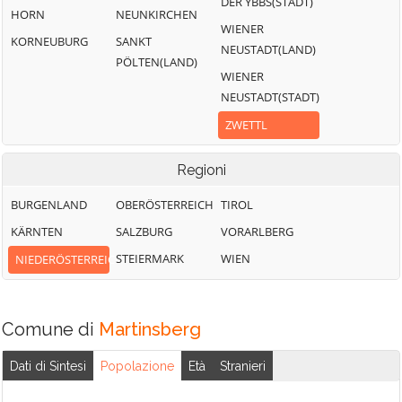
DER YBBS(STADT)
HORN
NEUNKIRCHEN
WIENER
KORNEUBURG
SANKT
NEUSTADT(LAND)
PÖLTEN(LAND)
WIENER
NEUSTADT(STADT)
ZWETTL
Regioni
BURGENLAND
OBERÖSTERREICH
TIROL
KÄRNTEN
SALZBURG
VORARLBERG
STEIERMARK
WIEN
NIEDERÖSTERREICH
Comune di
Martinsberg
Dati di Sintesi
Popolazione
Età
Stranieri