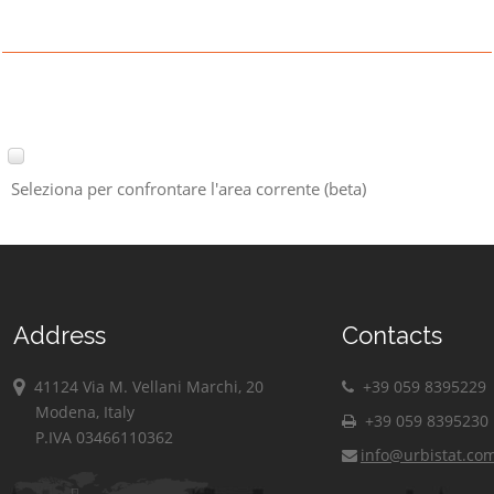
Seleziona per confrontare l'area corrente (beta)
Address
Contacts
41124 Via M. Vellani Marchi, 20
+39 059 8395229
Modena, Italy
+39 059 8395230
P.IVA 03466110362
info@urbistat.co