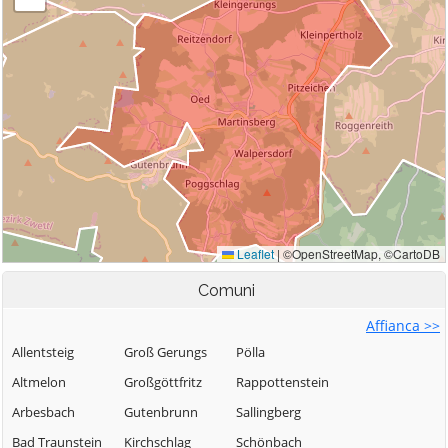
Comuni
Affianca >>
Allentsteig
Groß Gerungs
Pölla
Altmelon
Großgöttfritz
Rappottenstein
Arbesbach
Gutenbrunn
Sallingberg
Bad Traunstein
Kirchschlag
Schönbach