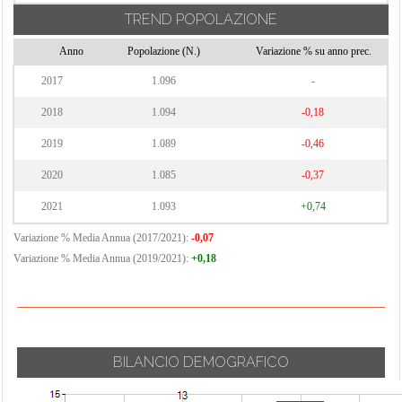
TREND POPOLAZIONE
Anno
Popolazione (N.)
Variazione % su anno prec.
2017
1.096
-
2018
1.094
-0,18
2019
1.089
-0,46
2020
1.085
-0,37
2021
1.093
+0,74
Variazione % Media Annua (2017/2021):
-0,07
Variazione % Media Annua (2019/2021):
+0,18
BILANCIO DEMOGRAFICO