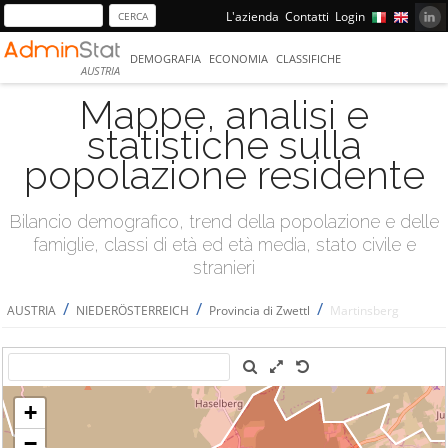
L'azienda
Contatti
Login
DEMOGRAFIA
ECONOMIA
CLASSIFICHE
AUSTRIA
Mappe, analisi e
statistiche sulla
popolazione residente
Bilancio demografico, trend della popolazione e delle
famiglie, classi di età ed età media, stato civile e
stranieri
/
/
/
AUSTRIA
NIEDERÖSTERREICH
Provincia di Zwettl
Martinsberg