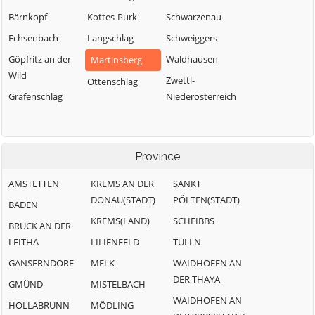
Bärnkopf
Kottes-Purk
Schwarzenau
Echsenbach
Langschlag
Schweiggers
Göpfritz an der
Waldhausen
Martinsberg
Wild
Zwettl-
Ottenschlag
Grafenschlag
Niederösterreich
Province
AMSTETTEN
KREMS AN DER
SANKT
DONAU(STADT)
PÖLTEN(STADT)
BADEN
KREMS(LAND)
SCHEIBBS
BRUCK AN DER
LEITHA
LILIENFELD
TULLN
GÄNSERNDORF
MELK
WAIDHOFEN AN
DER THAYA
GMÜND
MISTELBACH
WAIDHOFEN AN
HOLLABRUNN
MÖDLING