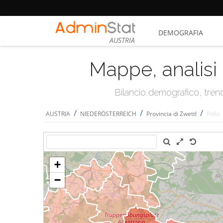
DEMOGRAFIA
AUSTRIA
Mappe, analisi 
Bilancio demografico, trend 
/
/
/
AUSTRIA
NIEDERÖSTERREICH
Provincia di Zwettl
Pölla