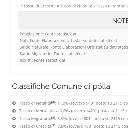
^
Tasso di Crescita = Tasso di Natalità - Tasso di Mortali
NOT
Popolazione: Fonte statistik.at
Nati: Fonte Elaborazioni Urbistat su dati statistik.at
Saldo Naturale: Fonte Elaborazioni Urbistat su dati statis
Saldo Migratorio: Fonte statistik.at
Iscritti: Fonte statistik.at
Classifiche
Comune di pölla
[4]
Tasso di Natalità
: 11,0‰ (ovvero 949° posto su 2115 c
[5]
Tasso di Mortalità
: 6,6‰ (ovvero 1429° posto su 2115 
[6]
Tasso Migratorio
: 3,3‰ (ovvero 801° posto su 2115 co
[7]
Tasso di Crescita
: 7,6‰ (ovvero 788° posto su 2115 co