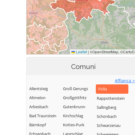
Comuni
Affianca 
Allentsteig
Groß Gerungs
Pölla
Altmelon
Großgöttfritz
Rappottenstein
Arbesbach
Gutenbrunn
Sallingberg
Bad Traunstein
Kirchschlag
Schönbach
Bärnkopf
Kottes-Purk
Schwarzenau
Echsenbach
Langschlag
Schweiggers