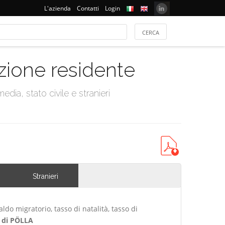
L'azienda
Contatti
Login
azione residente
dia, stato civile e stranieri
Stranieri
ldo migratorio, tasso di natalità, tasso di
di PÖLLA