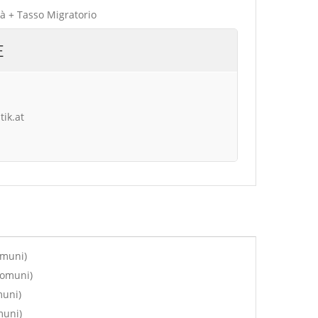
tà + Tasso Migratorio
E
tik.at
omuni)
comuni)
muni)
muni)