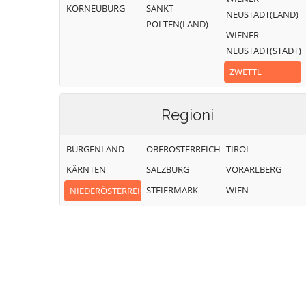
KORNEUBURG
SANKT
NEUSTADT(LAND)
PÖLTEN(LAND)
WIENER
NEUSTADT(STADT)
ZWETTL
Regioni
BURGENLAND
OBERÖSTERREICH
TIROL
KÄRNTEN
SALZBURG
VORARLBERG
STEIERMARK
WIEN
NIEDERÖSTERREICH