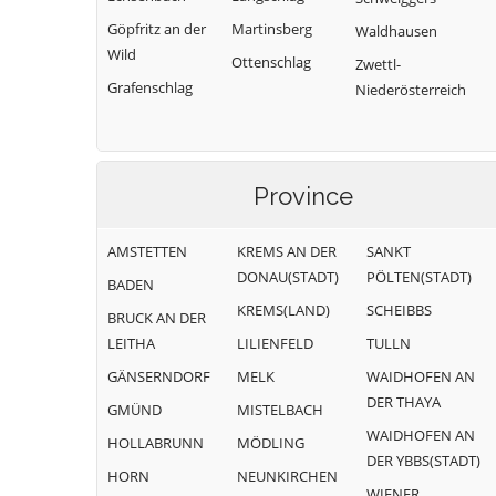
Göpfritz an der
Martinsberg
Waldhausen
Wild
Ottenschlag
Zwettl-
Grafenschlag
Niederösterreich
Province
AMSTETTEN
KREMS AN DER
SANKT
DONAU(STADT)
PÖLTEN(STADT)
BADEN
KREMS(LAND)
SCHEIBBS
BRUCK AN DER
LEITHA
LILIENFELD
TULLN
GÄNSERNDORF
MELK
WAIDHOFEN AN
DER THAYA
GMÜND
MISTELBACH
WAIDHOFEN AN
HOLLABRUNN
MÖDLING
DER YBBS(STADT)
HORN
NEUNKIRCHEN
WIENER