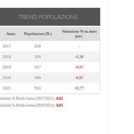
TREND POPOLAZIONE
Variazione % su anno
Anno
Popolazione (N.)
prec.
2017
939
-
2018
926
-1,38
2019
917
-0,97
2020
909
-0,87
2021
916
+0,77
riazione % Media Annua (2017/2021):
-0,62
riazione % Media Annua (2019/2021):
-0,05