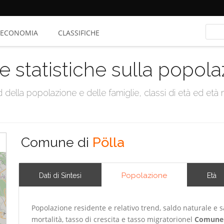
ECONOMIA
CLASSIFICHE
e statistiche sulla popol
della popolazione e delle famiglie, classi di età ed età me
Comune di
Pölla
Popolazione
Dati di Sintesi
Età
Popolazione residente e relativo trend, saldo naturale e sa
mortalità, tasso di crescita e tasso migratorionel
Comune 