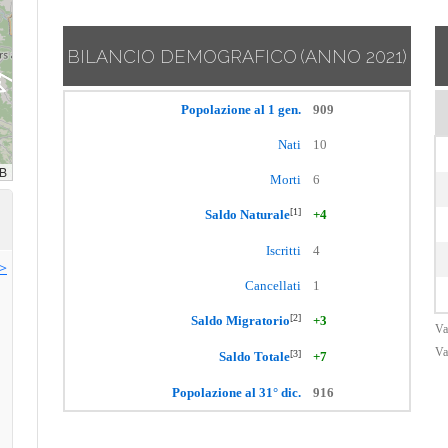
BILANCIO DEMOGRAFICO
(ANNO 2021)
Popolazione al 1 gen.
909
Nati
10
Morti
6
[1]
Saldo Naturale
+4
Iscritti
4
>>
Cancellati
1
[2]
Saldo Migratorio
+3
Va
Va
[3]
Saldo Totale
+7
Popolazione al 31° dic.
916