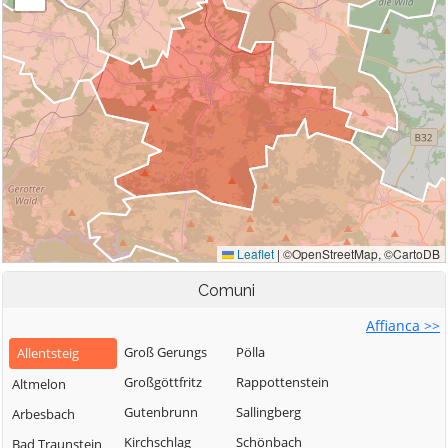
Comuni
Affianca >>
Groß Gerungs
Pölla
Allentsteig
Großgöttfritz
Rappottenstein
Altmelon
Gutenbrunn
Sallingberg
Arbesbach
Kirchschlag
Schönbach
Bad Traunstein