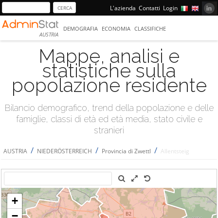
L'azienda
Contatti
Login
DEMOGRAFIA
ECONOMIA
CLASSIFICHE
AUSTRIA
Mappe, analisi e
statistiche sulla
popolazione residente
Bilancio demografico, trend della popolazione e delle
famiglie, classi di età ed età media, stato civile e
stranieri
/
/
/
AUSTRIA
NIEDERÖSTERREICH
Provincia di Zwettl
Allentsteig