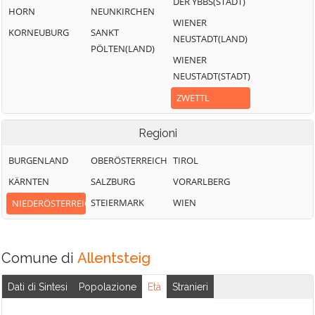
DER YBBS(STADT)
HORN
NEUNKIRCHEN
WIENER
KORNEUBURG
SANKT
NEUSTADT(LAND)
PÖLTEN(LAND)
WIENER
NEUSTADT(STADT)
ZWETTL
Regioni
BURGENLAND
OBERÖSTERREICH
TIROL
KÄRNTEN
SALZBURG
VORARLBERG
STEIERMARK
WIEN
NIEDERÖSTERREICH
Comune di
Allentsteig
Dati di Sintesi
Popolazione
Età
Stranieri