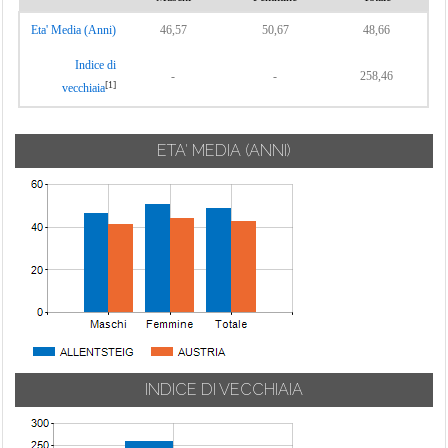
Eta' Media (Anni)
46,57
50,67
48,66
Indice di
-
-
258,46
[1]
vecchiaia
ETA' MEDIA (ANNI)
INDICE DI VECCHIAIA