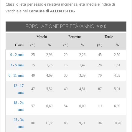
Classi di età per sesso e relativa incidenza, età media e indice di
vecchiaia nel
Comune di ALLENTSTEIG
POPOLAZIONE PER ETÀ
(ANNO 2021)
Maschi
Femmine
Totale
Classi
(n.)
%
(n.)
%
(n.)
%
0 - 2 anni
25
2,93
20
2,26
45
2,59
3 - 5 anni
15
1,76
13
1,47
28
1,61
6 - 11 anni
40
4,69
30
3,39
70
4,03
12 - 17
47
5,52
40
4,51
87
5,01
anni
18 - 24
57
6,69
54
6,09
111
6,39
anni
25 - 34
101
11,85
86
9,71
187
10,76
anni