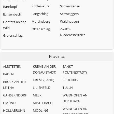
Kottes-Purk
Schwarzenau
Bärnkopf
Langschlag
Schweiggers
Echsenbach
Martinsberg
Waldhausen
Göpfritz an der
Wild
Ottenschlag
Zwettl-
Niederösterreich
Grafenschlag
Province
AMSTETTEN
KREMS AN DER
SANKT
DONAU(STADT)
PÖLTEN(STADT)
BADEN
KREMS(LAND)
SCHEIBBS
BRUCK AN DER
LEITHA
LILIENFELD
TULLN
GÄNSERNDORF
MELK
WAIDHOFEN AN
DER THAYA
GMÜND
MISTELBACH
WAIDHOFEN AN
HOLLABRUNN
MÖDLING