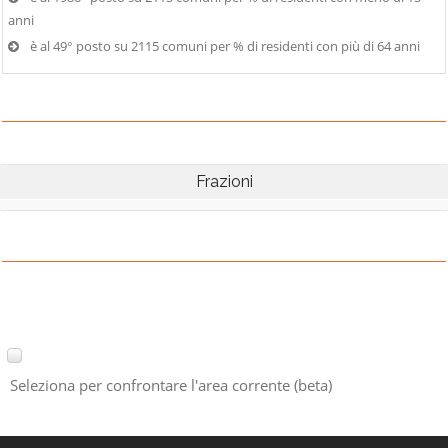
anni
è al 49° posto su 2115 comuni per % di residenti con più di 64 anni
Frazioni
Seleziona per confrontare l'area corrente (beta)