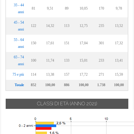
35 - 44
81
9,51
89
10,05
170
9,78
anni
45 - 54
122
14,32
113
12,75
235
13,52
anni
55 - 64
150
17,61
151
17,04
301
17,32
anni
65 - 74
100
11,74
133
15,01
233
13,41
anni
75 e più
114
13,38
157
17,72
271
15,59
Totale
852
100,00
886
100,00
1.738
100,00
CLASSI DI ETÀ
(ANNO 2021)