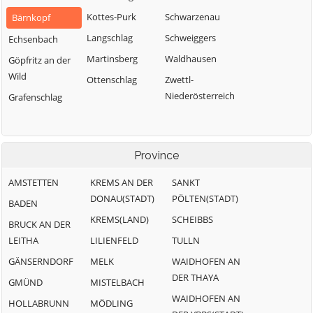
Kottes-Purk
Schwarzenau
Bärnkopf
Langschlag
Schweiggers
Echsenbach
Martinsberg
Waldhausen
Göpfritz an der
Wild
Ottenschlag
Zwettl-
Niederösterreich
Grafenschlag
Province
AMSTETTEN
KREMS AN DER
SANKT
DONAU(STADT)
PÖLTEN(STADT)
BADEN
KREMS(LAND)
SCHEIBBS
BRUCK AN DER
LEITHA
LILIENFELD
TULLN
GÄNSERNDORF
MELK
WAIDHOFEN AN
DER THAYA
GMÜND
MISTELBACH
WAIDHOFEN AN
HOLLABRUNN
MÖDLING