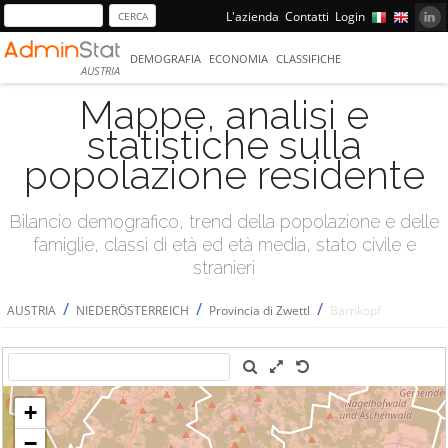
L'azienda
Contatti
Login
DEMOGRAFIA
ECONOMIA
CLASSIFICHE
AUSTRIA
Mappe, analisi e
statistiche sulla
popolazione residente
Bilancio demografico, trend della popolazione e delle
famiglie, classi di età ed età media, stato civile e
stranieri
/
/
/
AUSTRIA
NIEDERÖSTERREICH
Provincia di Zwettl
Bärnkopf