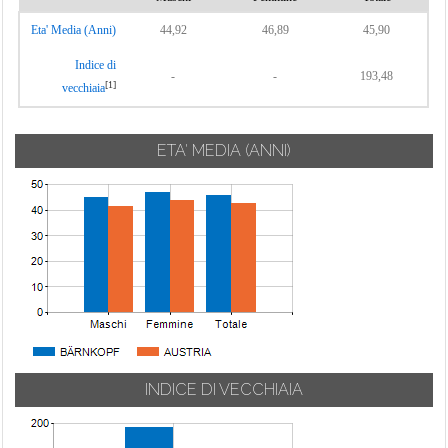
Eta' Media (Anni)
44,92
46,89
45,90
Indice di
-
-
193,48
[1]
vecchiaia
ETA' MEDIA (ANNI)
INDICE DI VECCHIAIA