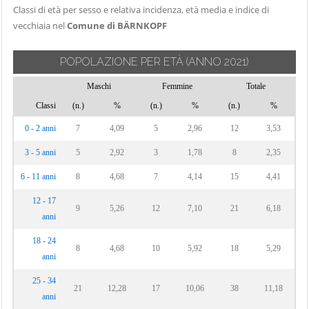
Classi di età per sesso e relativa incidenza, età media e indice di
vecchiaia nel
Comune di BÄRNKOPF
POPOLAZIONE PER ETÀ
(ANNO 2021)
Maschi
Femmine
Totale
Classi
(n.)
%
(n.)
%
(n.)
%
0 - 2 anni
7
4,09
5
2,96
12
3,53
3 - 5 anni
5
2,92
3
1,78
8
2,35
6 - 11 anni
8
4,68
7
4,14
15
4,41
12 - 17
9
5,26
12
7,10
21
6,18
anni
18 - 24
8
4,68
10
5,92
18
5,29
anni
25 - 34
21
12,28
17
10,06
38
11,18
anni