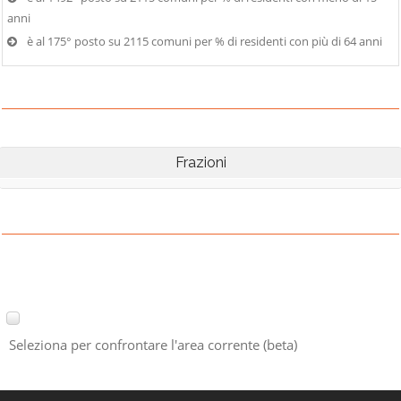
anni
è al 175° posto su 2115 comuni per % di residenti con più di 64 anni
Frazioni
Seleziona per confrontare l'area corrente (beta)