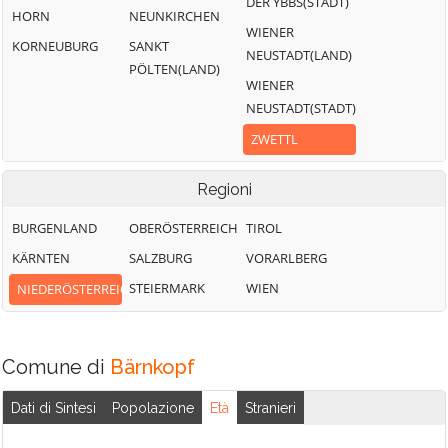
DER YBBS(STADT)
HORN
NEUNKIRCHEN
WIENER
KORNEUBURG
SANKT
NEUSTADT(LAND)
PÖLTEN(LAND)
WIENER
NEUSTADT(STADT)
ZWETTL
Regioni
BURGENLAND
OBERÖSTERREICH
TIROL
KÄRNTEN
SALZBURG
VORARLBERG
STEIERMARK
WIEN
NIEDERÖSTERREICH
Comune di
Bärnkopf
Dati di Sintesi
Popolazione
Età
Stranieri