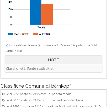
^
Indice di Vecchiaia = (Popolazione > 65 anni / Popolazione 0-14
anni) * 100
NOTE
Classi di età: Fonte statistik.at
Classifiche
Comune di bärnkopf
è al 365° posto su 2115 comuni per età media
è al 307° posto su 2115 comuni per indice di Vecchiaia
è al 1492° posto su 2115 comuni per % di residenti con meno di 15