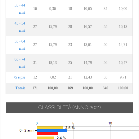
35 - 44
16
9,36
18
10,65
34
10,00
anni
45 - 54
27
15,79
28
16,57
55
16,18
anni
55 - 64
27
15,79
23
13,61
50
14,71
anni
65 - 74
31
18,13
25
14,79
56
16,47
anni
75 e più
12
7,02
21
12,43
33
9,71
Totale
171
100,00
169
100,00
340
100,00
CLASSI DI ETÀ
(ANNO 2021)