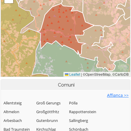
Comuni
Affianca >>
Allentsteig
Groß Gerungs
Pölla
Altmelon
Großgöttfritz
Rappottenstein
Arbesbach
Gutenbrunn
Sallingberg
Bad Traunstein
Kirchschlag
Schönbach