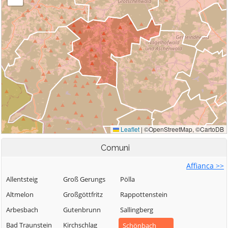
Comuni
Affianca >>
Allentsteig
Groß Gerungs
Pölla
Altmelon
Großgöttfritz
Rappottenstein
Arbesbach
Gutenbrunn
Sallingberg
Bad Traunstein
Kirchschlag
Schönbach