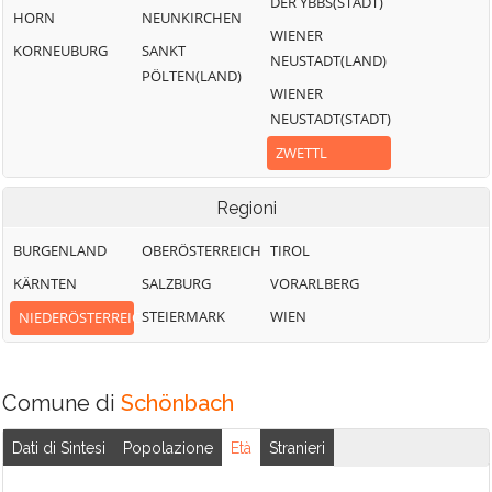
DER YBBS(STADT)
HORN
NEUNKIRCHEN
WIENER
KORNEUBURG
SANKT
NEUSTADT(LAND)
PÖLTEN(LAND)
WIENER
NEUSTADT(STADT)
ZWETTL
Regioni
BURGENLAND
OBERÖSTERREICH
TIROL
KÄRNTEN
SALZBURG
VORARLBERG
STEIERMARK
WIEN
NIEDERÖSTERREICH
Comune di
Schönbach
Dati di Sintesi
Popolazione
Età
Stranieri