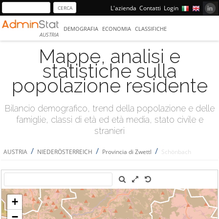
L'azienda
Contatti
Login
DEMOGRAFIA
ECONOMIA
CLASSIFICHE
AUSTRIA
Mappe, analisi e
statistiche sulla
popolazione residente
Bilancio demografico, trend della popolazione e delle
famiglie, classi di età ed età media, stato civile e
stranieri
/
/
/
AUSTRIA
NIEDERÖSTERREICH
Provincia di Zwettl
Schönbach