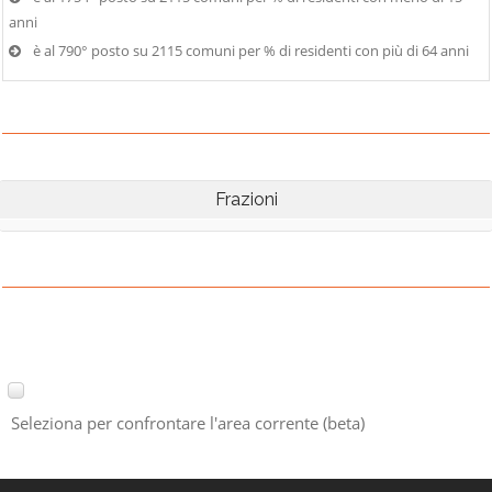
anni
è al 790° posto su 2115 comuni per % di residenti con più di 64 anni
Frazioni
Seleziona per confrontare l'area corrente (beta)