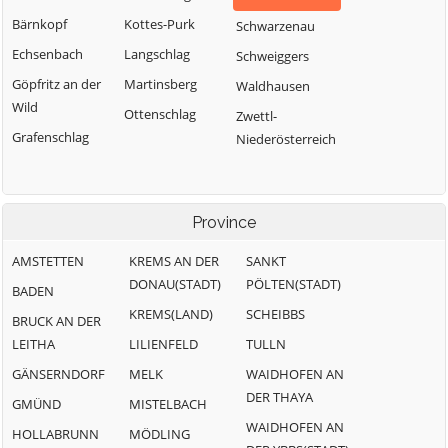
Bärnkopf
Kottes-Purk
Schwarzenau
Echsenbach
Langschlag
Schweiggers
Göpfritz an der
Martinsberg
Waldhausen
Wild
Ottenschlag
Zwettl-
Grafenschlag
Niederösterreich
Province
AMSTETTEN
KREMS AN DER
SANKT
DONAU(STADT)
PÖLTEN(STADT)
BADEN
KREMS(LAND)
SCHEIBBS
BRUCK AN DER
LEITHA
LILIENFELD
TULLN
GÄNSERNDORF
MELK
WAIDHOFEN AN
DER THAYA
GMÜND
MISTELBACH
WAIDHOFEN AN
HOLLABRUNN
MÖDLING