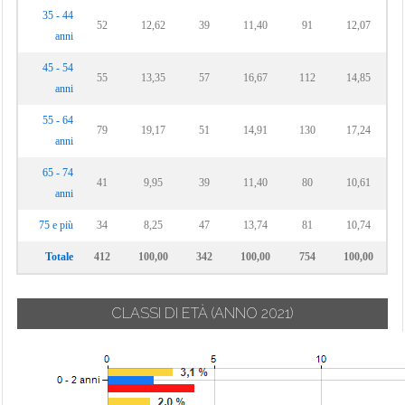
35 - 44
52
12,62
39
11,40
91
12,07
anni
45 - 54
55
13,35
57
16,67
112
14,85
anni
55 - 64
79
19,17
51
14,91
130
17,24
anni
65 - 74
41
9,95
39
11,40
80
10,61
anni
75 e più
34
8,25
47
13,74
81
10,74
Totale
412
100,00
342
100,00
754
100,00
CLASSI DI ETÀ
(ANNO 2021)