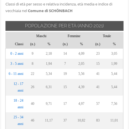
Classi di età per sesso e relativa incidenza, età media e indice di
vecchiaia nel
Comune di SCHÖNBACH
POPOLAZIONE PER ETÀ
(ANNO 2021)
Maschi
Femmine
Totale
Classi
(n.)
%
(n.)
%
(n.)
%
0 - 2 anni
9
2,18
14
4,09
23
3,05
3 - 5 anni
8
1,94
7
2,05
15
1,99
6 - 11 anni
22
5,34
19
5,56
41
5,44
12 - 17
26
6,31
15
4,39
41
5,44
anni
18 - 24
40
9,71
17
4,97
57
7,56
anni
25 - 34
46
11,17
37
10,82
83
11,01
anni