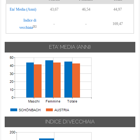
Eta' Media (Anni)
43,67
46,54
44,97
Indice di
-
-
169,47
[1]
vecchiaia
ETA' MEDIA (ANNI)
INDICE DI VECCHIAIA