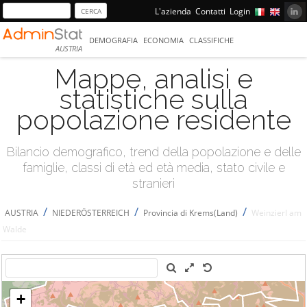
L'azienda
Contatti
Login
DEMOGRAFIA
ECONOMIA
CLASSIFICHE
AUSTRIA
Mappe, analisi e
statistiche sulla
popolazione residente
Bilancio demografico, trend della popolazione e delle
famiglie, classi di età ed età media, stato civile e
stranieri
/
/
/
AUSTRIA
NIEDERÖSTERREICH
Provincia di Krems(Land)
Weinzierl am
Walde