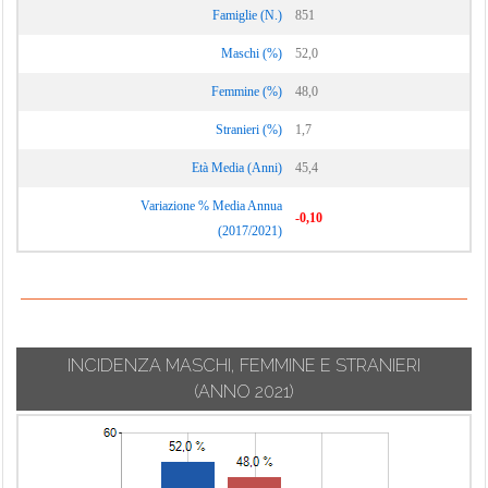
Famiglie (N.)
851
Maschi (%)
52,0
Femmine (%)
48,0
Stranieri (%)
1,7
Età Media (Anni)
45,4
Variazione % Media Annua
-0,10
(2017/2021)
INCIDENZA MASCHI, FEMMINE E STRANIERI
(ANNO 2021)