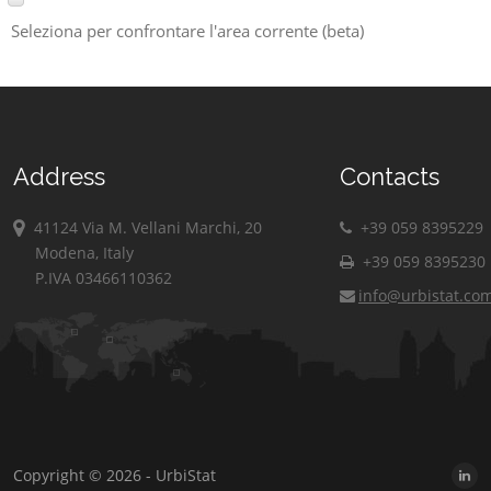
Seleziona per confrontare l'area corrente (beta)
Address
Contacts
41124 Via M. Vellani Marchi, 20
+39 059 8395229
Modena, Italy
+39 059 8395230
P.IVA 03466110362
info@urbistat.co
Copyright © 2026 - UrbiStat