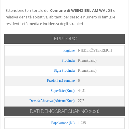
Estensione territoriale del
Comune di WEINZIERL AM WALDE
e
relativa densità abitativa, abitanti per sesso e numero di famiglie
residenti, età media e incidenza degli stranieri
TERRITORIO
Regione
NIEDERÖSTERREICH
Provincia
Krems(Land)
Sigla Provincia
Krems(Land)
Frazioni nel comune
0
Superficie (Kmq)
44,51
Densità Abitativa (Abitanti/Kmq)
27,7
DATI DEMOGRAFICI
(ANNO 2021)
Popolazione (N.)
1.235