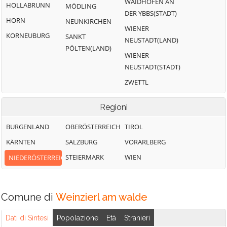
WAIDHOFEN AN
HOLLABRUNN
MÖDLING
DER YBBS(STADT)
HORN
NEUNKIRCHEN
WIENER
KORNEUBURG
SANKT
NEUSTADT(LAND)
PÖLTEN(LAND)
WIENER
NEUSTADT(STADT)
ZWETTL
Regioni
BURGENLAND
OBERÖSTERREICH
TIROL
KÄRNTEN
SALZBURG
VORARLBERG
STEIERMARK
WIEN
NIEDERÖSTERREICH
Comune di
Weinzierl am walde
Dati di Sintesi
Popolazione
Età
Stranieri