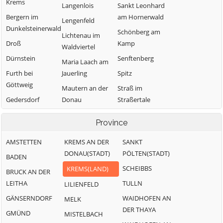
Krems
Langenlois
Sankt Leonhard
Bergern im
am Hornerwald
Lengenfeld
Dunkelsteinerwald
Schönberg am
Lichtenau im
Droß
Kamp
Waldviertel
Dürnstein
Senftenberg
Maria Laach am
Furth bei
Jauerling
Spitz
Göttweig
Mautern an der
Straß im
Gedersdorf
Donau
Straßertale
Gföhl
Mühldorf
Stratzing
Province
Grafenegg
Paudorf
Weinzierl am
Walde
AMSTETTEN
KREMS AN DER
SANKT
Hadersdorf-
Rastenfeld
DONAU(STADT)
PÖLTEN(STADT)
Kammern
BADEN
Weißenkirchen in
der Wachau
SCHEIBBS
KREMS(LAND)
BRUCK AN DER
LEITHA
TULLN
LILIENFELD
GÄNSERNDORF
WAIDHOFEN AN
MELK
DER THAYA
GMÜND
MISTELBACH