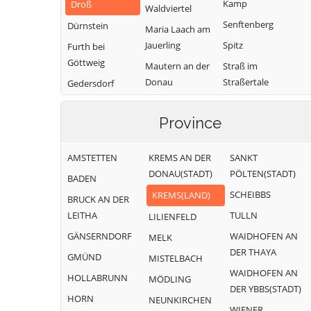
Kamp
Droß
Waldviertel
Senftenberg
Dürnstein
Maria Laach am
Jauerling
Spitz
Furth bei
Göttweig
Mautern an der
Straß im
Donau
Straßertale
Gedersdorf
Mühldorf
Stratzing
Gföhl
Province
Paudorf
Weinzierl am
Grafenegg
Walde
Rastenfeld
Hadersdorf-
AMSTETTEN
KREMS AN DER
SANKT
Weißenkirchen in
Kammern
DONAU(STADT)
PÖLTEN(STADT)
der Wachau
BADEN
SCHEIBBS
KREMS(LAND)
BRUCK AN DER
LEITHA
TULLN
LILIENFELD
GÄNSERNDORF
WAIDHOFEN AN
MELK
DER THAYA
GMÜND
MISTELBACH
WAIDHOFEN AN
HOLLABRUNN
MÖDLING
DER YBBS(STADT)
HORN
NEUNKIRCHEN
WIENER