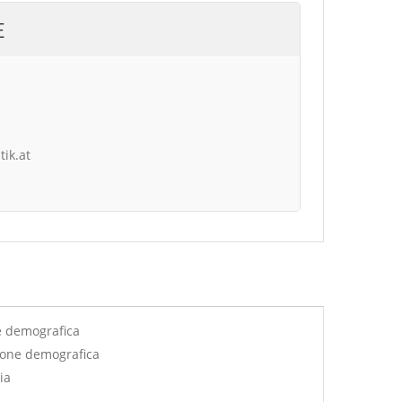
E
tik.at
e demografica
ione demografica
ia