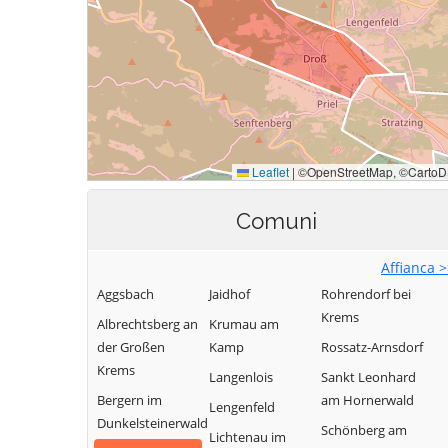
Comuni
Affianca 
Aggsbach
Jaidhof
Rohrendorf bei
Krems
Albrechtsberg an
Krumau am
der Großen
Kamp
Rossatz-Arnsdorf
Krems
Langenlois
Sankt Leonhard
Bergern im
am Hornerwald
Lengenfeld
Dunkelsteinerwald
Schönberg am
Lichtenau im