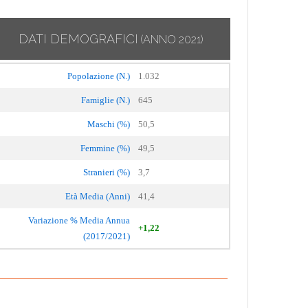
DATI DEMOGRAFICI
(ANNO 2021)
Popolazione (N.)
1.032
Famiglie (N.)
645
Maschi (%)
50,5
Femmine (%)
49,5
Stranieri (%)
3,7
Età Media (Anni)
41,4
Variazione % Media Annua
+1,22
(2017/2021)