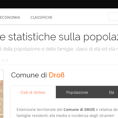
ECONOMIA
CLASSIFICHE
e statistiche sulla popol
della popolazione e delle famiglie, classi di età ed età me
/
Droß
Comune di
Droß
Dati di Sintesi
Popolazione
Età
Estensione territoriale del
Comune di DROß
e relativa de
famiglie residenti, età media e incidenza degli stranieri