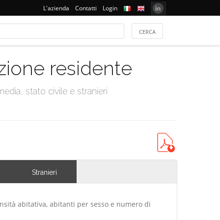
L'azienda
Contatti
Login
azione residente
dia, stato civile e stranieri
Stranieri
nsità abitativa, abitanti per sesso e numero di