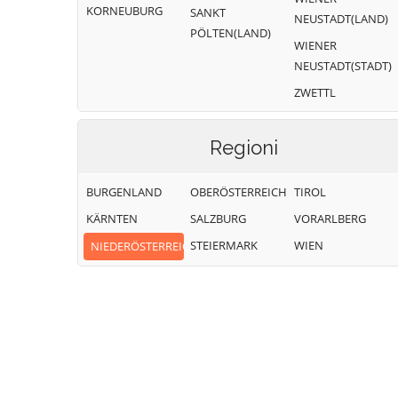
KORNEUBURG
SANKT
NEUSTADT(LAND)
PÖLTEN(LAND)
WIENER
NEUSTADT(STADT)
ZWETTL
Regioni
BURGENLAND
OBERÖSTERREICH
TIROL
KÄRNTEN
SALZBURG
VORARLBERG
STEIERMARK
WIEN
NIEDERÖSTERREICH