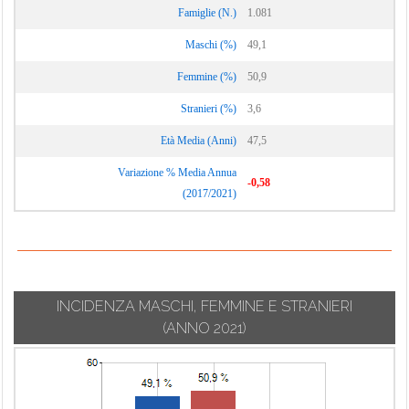
Famiglie (N.)
1.081
Maschi (%)
49,1
Femmine (%)
50,9
Stranieri (%)
3,6
Età Media (Anni)
47,5
Variazione % Media Annua
-0,58
(2017/2021)
INCIDENZA MASCHI, FEMMINE E STRANIERI
(ANNO 2021)