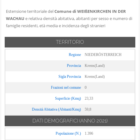
Estensione territoriale del
Comune di WEIßENKIRCHEN IN DER
WACHAU
e relativa densità abitativa, abitanti per sesso e numero di
famiglie residenti, età media e incidenza degli stranieri
TERRITORIO
Regione
NIEDERÖSTERREICH
Provincia
Krems(Land)
Sigla Provincia
Krems(Land)
Frazioni nel comune
0
Superficie (Kmq)
23,33
Densità Abitativa (Abitanti/Kmq)
59,8
DATI DEMOGRAFICI
(ANNO 2021)
Popolazione (N.)
1.396