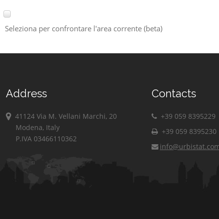
Seleziona per confrontare l'area corrente (beta)
Address
Contacts
41124 Via M. Vellani Marchi, 20
+39 059 8395229
Modena, Italy
+39 059 8395230
P.IVA 03466110362
info@urbistat.co