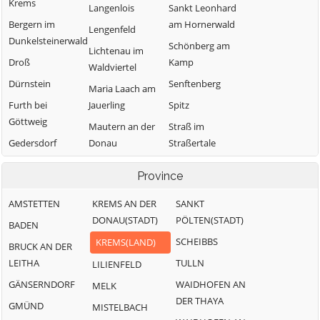
Krems
Langenlois
Sankt Leonhard
Bergern im
am Hornerwald
Lengenfeld
Dunkelsteinerwald
Schönberg am
Lichtenau im
Droß
Kamp
Waldviertel
Dürnstein
Senftenberg
Maria Laach am
Furth bei
Jauerling
Spitz
Göttweig
Mautern an der
Straß im
Gedersdorf
Donau
Straßertale
Gföhl
Mühldorf
Stratzing
Province
Grafenegg
Paudorf
Weinzierl am
Walde
AMSTETTEN
KREMS AN DER
SANKT
Hadersdorf-
Rastenfeld
DONAU(STADT)
PÖLTEN(STADT)
Kammern
Weißenkirchen
BADEN
in der Wachau
SCHEIBBS
KREMS(LAND)
BRUCK AN DER
LEITHA
TULLN
LILIENFELD
GÄNSERNDORF
WAIDHOFEN AN
MELK
DER THAYA
GMÜND
MISTELBACH