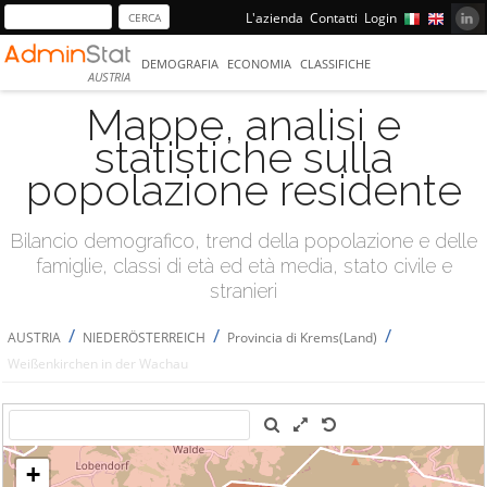
L'azienda
Contatti
Login
DEMOGRAFIA
ECONOMIA
CLASSIFICHE
AUSTRIA
Mappe, analisi e
statistiche sulla
popolazione residente
Bilancio demografico, trend della popolazione e delle
famiglie, classi di età ed età media, stato civile e
stranieri
/
/
/
AUSTRIA
NIEDERÖSTERREICH
Provincia di Krems(Land)
Weißenkirchen in der Wachau