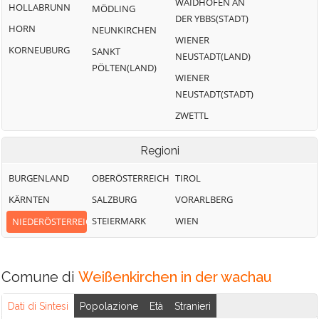
WAIDHOFEN AN
HOLLABRUNN
MÖDLING
DER YBBS(STADT)
HORN
NEUNKIRCHEN
WIENER
KORNEUBURG
SANKT
NEUSTADT(LAND)
PÖLTEN(LAND)
WIENER
NEUSTADT(STADT)
ZWETTL
Regioni
BURGENLAND
OBERÖSTERREICH
TIROL
KÄRNTEN
SALZBURG
VORARLBERG
STEIERMARK
WIEN
NIEDERÖSTERREICH
Comune di
Weißenkirchen in der wachau
Dati di Sintesi
Popolazione
Età
Stranieri