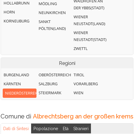
WAIDHOFEN AN
HOLLABRUNN
MÖDLING
DER YBBS(STADT)
HORN
NEUNKIRCHEN
WIENER
KORNEUBURG
SANKT
NEUSTADT(LAND)
PÖLTEN(LAND)
WIENER
NEUSTADT(STADT)
ZWETTL
Regioni
BURGENLAND
OBERÖSTERREICH
TIROL
KÄRNTEN
SALZBURG
VORARLBERG
STEIERMARK
WIEN
NIEDERÖSTERREICH
Comune di
Albrechtsberg an der großen krems
Dati di Sintesi
Popolazione
Età
Stranieri