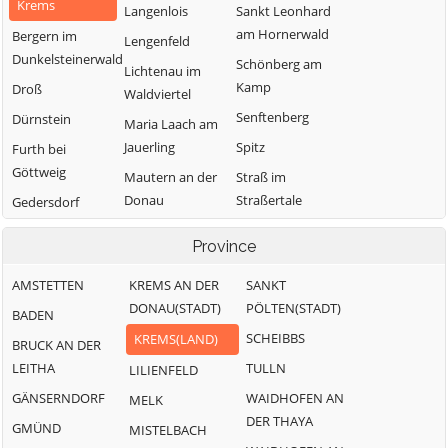
Krems
Langenlois
Sankt Leonhard
am Hornerwald
Bergern im
Lengenfeld
Dunkelsteinerwald
Schönberg am
Lichtenau im
Kamp
Droß
Waldviertel
Senftenberg
Dürnstein
Maria Laach am
Jauerling
Spitz
Furth bei
Göttweig
Mautern an der
Straß im
Donau
Straßertale
Gedersdorf
Mühldorf
Stratzing
Gföhl
Province
Paudorf
Weinzierl am
Grafenegg
Walde
AMSTETTEN
KREMS AN DER
SANKT
Rastenfeld
Hadersdorf-
DONAU(STADT)
PÖLTEN(STADT)
Weißenkirchen in
Kammern
BADEN
der Wachau
SCHEIBBS
KREMS(LAND)
BRUCK AN DER
LEITHA
TULLN
LILIENFELD
GÄNSERNDORF
WAIDHOFEN AN
MELK
DER THAYA
GMÜND
MISTELBACH