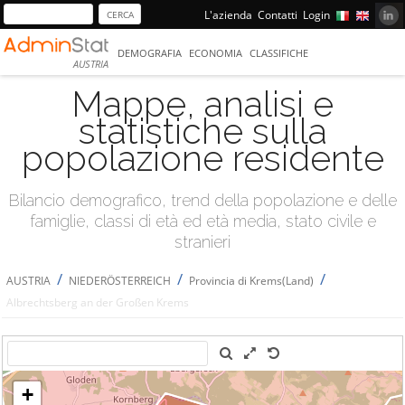
L'azienda
Contatti
Login
DEMOGRAFIA
ECONOMIA
CLASSIFICHE
AUSTRIA
Mappe, analisi e
statistiche sulla
popolazione residente
Bilancio demografico, trend della popolazione e delle
famiglie, classi di età ed età media, stato civile e
stranieri
/
/
/
AUSTRIA
NIEDERÖSTERREICH
Provincia di Krems(Land)
Albrechtsberg an der Großen Krems