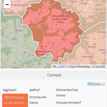
Comuni
Affianca >>
Aggsbach
Jaidhof
Rohrendorf bei
Krems
Krumau am
Albrechtsberg
Kamp
Rossatz-Arnsdorf
an der Großen