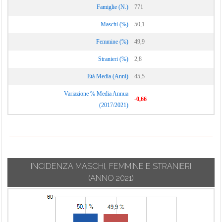
Famiglie (N.)
771
Maschi (%)
50,1
Femmine (%)
49,9
Stranieri (%)
2,8
Età Media (Anni)
45,5
Variazione % Media Annua
-0,66
(2017/2021)
INCIDENZA MASCHI, FEMMINE E STRANIERI
(ANNO 2021)