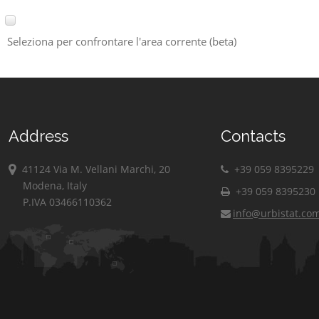
Seleziona per confrontare l'area corrente (beta)
Address
Contacts
41124 Via M. Vellani Marchi, 20
+39 059 8395229
Modena, Italy
+39 059 8395230
P.IVA 03466110362
info@urbistat.co