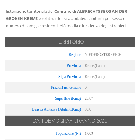
Estensione territoriale del
Comune di ALBRECHTSBERG AN DER
GROßEN KREMS
e relativa densità abitativa, abitanti per sesso e
numero di famiglie residenti, età media e incidenza degli stranieri
TERRITORIO
Regione
NIEDERÖSTERREICH
Provincia
Krems(Land)
Sigla Provincia
Krems(Land)
Frazioni nel comune
0
Superficie (Kmq)
28,87
Densità Abitativa (Abitanti/Kmq)
35,0
DATI DEMOGRAFICI
(ANNO 2021)
Popolazione (N.)
1.009