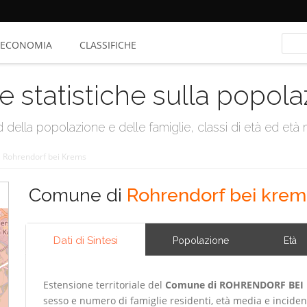
ECONOMIA
CLASSIFICHE
e statistiche sulla popol
della popolazione e delle famiglie, classi di età ed età me
/
Rohrendorf bei Krems
Comune di
Rohrendorf bei krem
Dati di Sintesi
Popolazione
Età
Estensione territoriale del
Comune di ROHRENDORF BEI
sesso e numero di famiglie residenti, età media e inciden