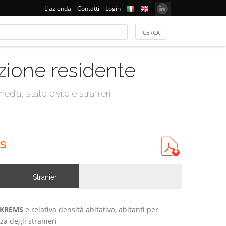
L'azienda
Contatti
Login
azione residente
dia, stato civile e stranieri
s
Stranieri
 KREMS
e relativa densità abitativa, abitanti per
za degli stranieri