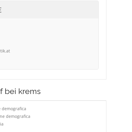
E
tik.at
f bei krems
e demografica
one demografica
ia