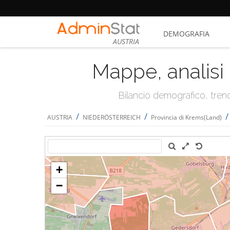
DEMOGRAFIA
AUSTRIA
Mappe, analisi 
Bilancio demografico, trend 
/
/
AUSTRIA
NIEDERÖSTERREICH
Provincia di Krems(Land)