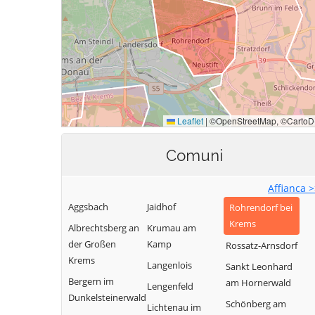
Comuni
Affianca 
Aggsbach
Jaidhof
Rohrendorf bei
Krems
Albrechtsberg an
Krumau am
der Großen
Kamp
Rossatz-Arnsdorf
Krems
Langenlois
Sankt Leonhard
Bergern im
am Hornerwald
Lengenfeld
Dunkelsteinerwald
Schönberg am
Lichtenau im