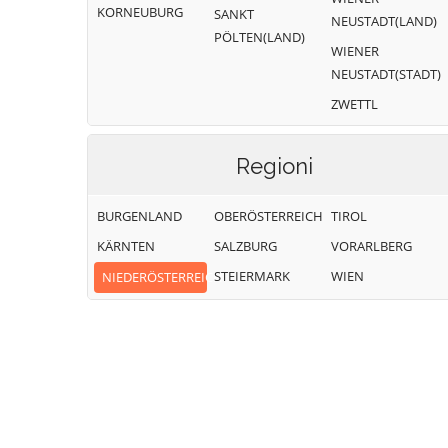
KORNEUBURG
SANKT
NEUSTADT(LAND)
PÖLTEN(LAND)
WIENER
NEUSTADT(STADT)
ZWETTL
Regioni
BURGENLAND
OBERÖSTERREICH
TIROL
KÄRNTEN
SALZBURG
VORARLBERG
STEIERMARK
WIEN
NIEDERÖSTERREICH