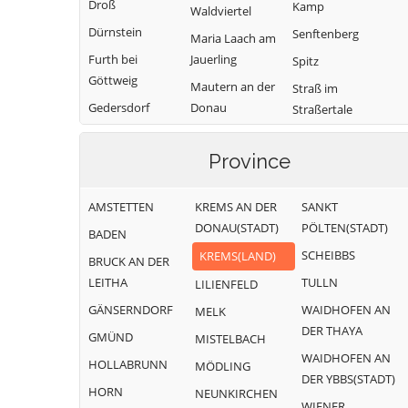
Droß
Kamp
Waldviertel
Dürnstein
Senftenberg
Maria Laach am
Furth bei
Jauerling
Spitz
Göttweig
Mautern an der
Straß im
Gedersdorf
Donau
Straßertale
Gföhl
Mühldorf
Stratzing
Province
Grafenegg
Paudorf
Weinzierl am
Walde
Hadersdorf-
Rastenfeld
AMSTETTEN
KREMS AN DER
SANKT
Kammern
Weißenkirchen in
DONAU(STADT)
PÖLTEN(STADT)
der Wachau
BADEN
SCHEIBBS
KREMS(LAND)
BRUCK AN DER
LEITHA
TULLN
LILIENFELD
GÄNSERNDORF
WAIDHOFEN AN
MELK
DER THAYA
GMÜND
MISTELBACH
WAIDHOFEN AN
HOLLABRUNN
MÖDLING
DER YBBS(STADT)
HORN
NEUNKIRCHEN
WIENER