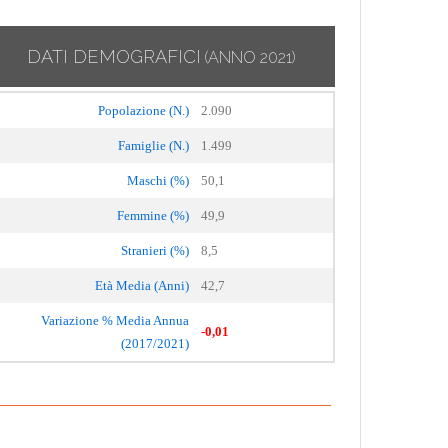
DATI DEMOGRAFICI
(ANNO 2021)
Popolazione (N.)
2.090
Famiglie (N.)
1.499
Maschi (%)
50,1
Femmine (%)
49,9
Stranieri (%)
8,5
Età Media (Anni)
42,7
Variazione % Media Annua
-0,01
(2017/2021)