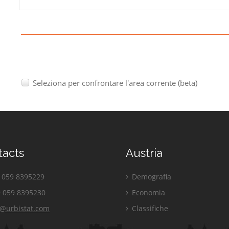
Seleziona per confrontare l'area corrente (beta)
tacts
Austria
059 8395229
Demografia
 059 8395230
Economia
o@urbistat.com
Classifiche