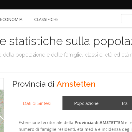
ECONOMIA
CLASSIFICHE
e statistiche sulla popol
della popolazione e delle famiglie, classi di età ed età me
Provincia di
Amstetten
Dati di Sintesi
Popolazione
Età
Estensione territoriale della
Provincia di AMSTETTEN
e re
numero di famiglie residenti, età media e incidenza degli