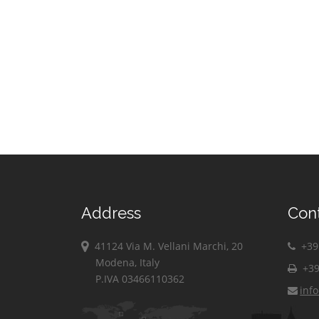
Address
Con
41124 Via M. Vellani Marchi, 20
+39 
Modena, Italy
+39
P.IVA 03466110362
inf