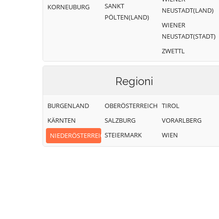
SANKT
KORNEUBURG
NEUSTADT(LAND)
PÖLTEN(LAND)
WIENER
NEUSTADT(STADT)
ZWETTL
Regioni
BURGENLAND
OBERÖSTERREICH
TIROL
KÄRNTEN
SALZBURG
VORARLBERG
STEIERMARK
WIEN
NIEDERÖSTERREICH