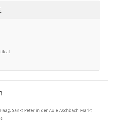
E
tik.at
n
, Haag, Sankt Peter in der Au e Aschbach-Markt
ca