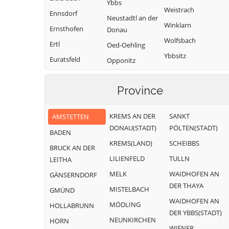
Ybbs
Weistrach
Ennsdorf
Neustadtl an der
Winklarn
Ernsthofen
Donau
Wolfsbach
Ertl
Oed-Oehling
Ybbsitz
Euratsfeld
Opponitz
Zeillern
Ferschnitz
Sankt Georgen
am Reith
Province
Haag
Sankt Georgen
am Ybbsfelde
KREMS AN DER
SANKT
AMSTETTEN
DONAU(STADT)
PÖLTEN(STADT)
Sankt Pantaleon-
BADEN
Erla
KREMS(LAND)
SCHEIBBS
BRUCK AN DER
Sankt Peter in
LILIENFELD
TULLN
LEITHA
der Au
MELK
WAIDHOFEN AN
GÄNSERNDORF
Sankt Valentin
DER THAYA
MISTELBACH
GMÜND
WAIDHOFEN AN
MÖDLING
HOLLABRUNN
DER YBBS(STADT)
NEUNKIRCHEN
HORN
WIENER