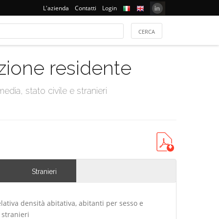
L'azienda
Contatti
Login
azione residente
dia, stato civile e stranieri
Stranieri
lativa densità abitativa, abitanti per sesso e
 stranieri