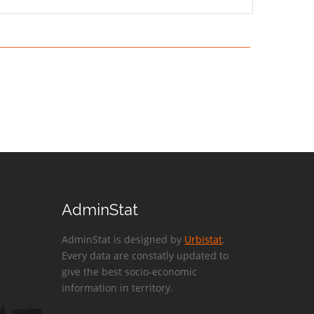
AdminStat
AdminStat is designed by
Urbistat
.
Every data are constatly updated to
give the best socio-economic
information in territory.