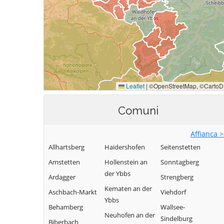
Comuni
Affianca 
Allhartsberg
Haidershofen
Seitenstetten
Amstetten
Hollenstein an
Sonntagberg
der Ybbs
Ardagger
Strengberg
Kematen an der
Aschbach-Markt
Viehdorf
Ybbs
Behamberg
Wallsee-
Neuhofen an der
Sindelburg
Biberbach