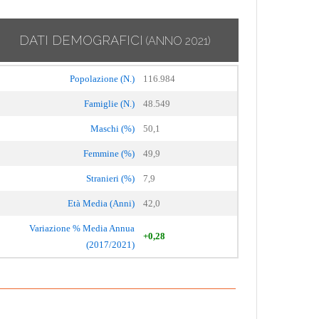
DATI DEMOGRAFICI
(ANNO 2021)
Popolazione (N.)
116.984
Famiglie (N.)
48.549
Maschi (%)
50,1
Femmine (%)
49,9
Stranieri (%)
7,9
Età Media (Anni)
42,0
Variazione % Media Annua
+0,28
(2017/2021)