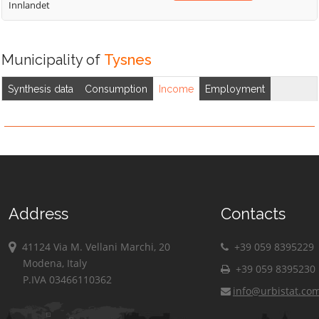
Innlandet
Municipality of
Tysnes
Synthesis data
Consumption
Income
Employment
Address
Contacts
41124 Via M. Vellani Marchi, 20
+39 059 8395229
Modena, Italy
+39 059 8395230
P.IVA 03466110362
info@urbistat.co