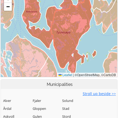
Municipalities
Stroll up beside >>
Alver
Fjaler
Solund
Årdal
Gloppen
Stad
Askvoll
Gulen
Stord