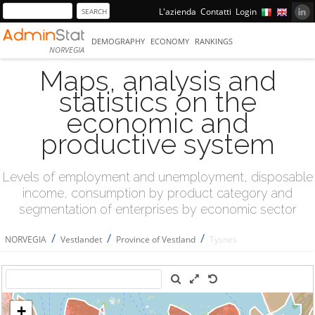
L'azienda
Contatti
Login
DEMOGRAPHY
ECONOMY
RANKINGS
NORVEGIA
Maps, analysis and
statistics on the
economic and
productive system
Levels of employment and unemployment, disposable
income, consumption by product category and
segmentation of enterprises by economic sector
/
/
/
NORVEGIA
Vestlandet
Province of Vestland
Tysnes