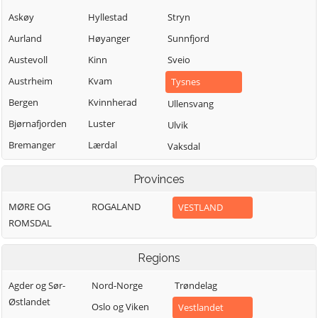
Askøy
Hyllestad
Stryn
Aurland
Høyanger
Sunnfjord
Austevoll
Kinn
Sveio
Austrheim
Kvam
Tysnes
Bergen
Kvinnherad
Ullensvang
Bjørnafjorden
Luster
Ulvik
Bremanger
Lærdal
Vaksdal
Bømlo
Masfjorden
Vik
Provinces
Eidfjord
Modalen
Voss
MØRE OG
ROGALAND
VESTLAND
Etne
Osterøy
Øygarden
ROMSDAL
Fedje
Samnanger
Fitjar
Sogndal
Regions
Agder og Sør-
Nord-Norge
Trøndelag
Østlandet
Oslo og Viken
Vestlandet