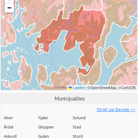
Municipalities
Stroll up beside >>
Alver
Fjaler
Solund
Årdal
Gloppen
Stad
Askvoll
Gulen
Stord