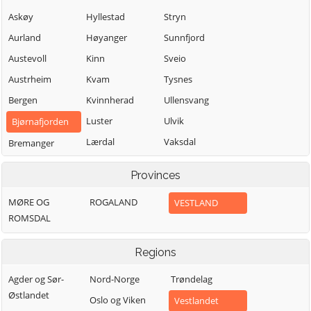
Askøy
Hyllestad
Stryn
Aurland
Høyanger
Sunnfjord
Austevoll
Kinn
Sveio
Austrheim
Kvam
Tysnes
Bergen
Kvinnherad
Ullensvang
Luster
Ulvik
Bjørnafjorden
Lærdal
Vaksdal
Bremanger
Masfjorden
Vik
Bømlo
Provinces
Modalen
Voss
Eidfjord
MØRE OG
ROGALAND
VESTLAND
Osterøy
Øygarden
Etne
ROMSDAL
Samnanger
Fedje
Sogndal
Fitjar
Regions
Agder og Sør-
Nord-Norge
Trøndelag
Østlandet
Oslo og Viken
Vestlandet