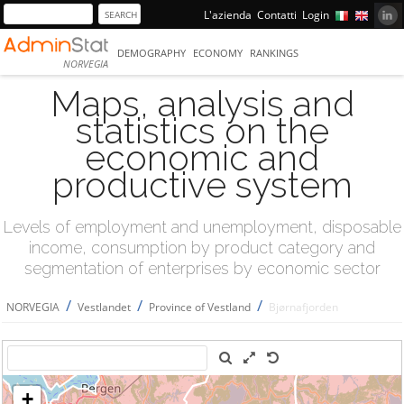
L'azienda
Contatti
Login
DEMOGRAPHY
ECONOMY
RANKINGS
NORVEGIA
Maps, analysis and
statistics on the
economic and
productive system
Levels of employment and unemployment, disposable
income, consumption by product category and
segmentation of enterprises by economic sector
/
/
/
NORVEGIA
Vestlandet
Province of Vestland
Bjørnafjorden