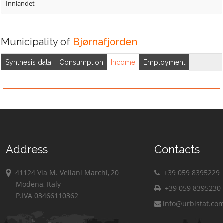
Innlandet
Municipality of
Bjørnafjorden
Synthesis data
Consumption
Income
Employment
Address
Contacts
41124 Via M. Vellani Marchi, 20
+39 059 8395229
Modena, Italy
+39 059 8395230
P.IVA 03466110362
info@urbistat.co